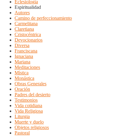
Eclesiología
Espiritualidad
Autores
Camino de perfeccionamiento
Carmelitana
Claretiana
Cristocéntrica
Devocionarios
Diversa
Franciscana
Ignaciana
Mariana
Meditaciones
Mística
Monástica
Obras Generales
Oración
Padres del desierto
Testimonios
Vida cotidiana
Vida Religiosa
Liturgia
Muerte y duelo
Objetos religiosos
Pastoral