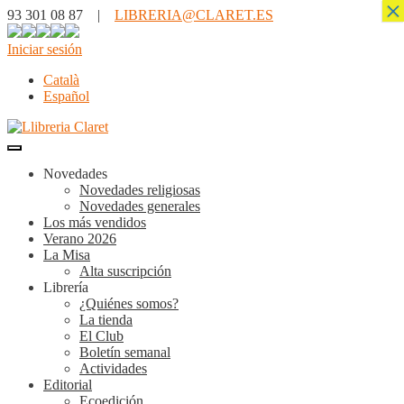
×
93 301 08 87 |
LIBRERIA@CLARET.ES
Iniciar sesión
Català
Español
Novedades
Novedades religiosas
Novedades generales
Los más vendidos
Verano 2026
La Misa
Alta suscripción
Librería
¿Quiénes somos?
La tienda
El Club
Boletín semanal
Actividades
Editorial
Ecoedición