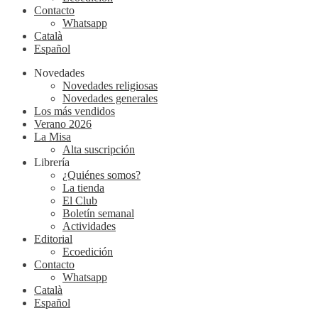
Contacto
Whatsapp
Català
Español
Novedades
Novedades religiosas
Novedades generales
Los más vendidos
Verano 2026
La Misa
Alta suscripción
Librería
¿Quiénes somos?
La tienda
El Club
Boletín semanal
Actividades
Editorial
Ecoedición
Contacto
Whatsapp
Català
Español