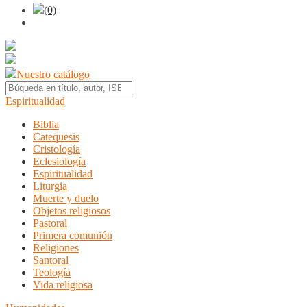
(0)
Nuestro catálogo
Espiritualidad
Biblia
Catequesis
Cristología
Eclesiología
Espiritualidad
Liturgia
Muerte y duelo
Objetos religiosos
Pastoral
Primera comunión
Religiones
Santoral
Teología
Vida religiosa