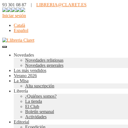
93 301 08 87 |
LIBRERIA@CLARET.ES
Iniciar sesión
Català
Español
Novedades
Novedades religiosas
Novedades generales
Los más vendidos
Verano 2026
La Misa
Alta suscripción
Librería
¿Quiénes somos?
La tienda
El Club
Boletín semanal
Actividades
Editorial
Ecoedición