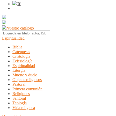
(0)
Nuestro catálogo
Espiritualidad
Biblia
Catequesis
Cristología
Eclesiología
Espiritualidad
Liturgia
Muerte y duelo
Objetos religiosos
Pastoral
Primera comunión
Religiones
Santoral
Teología
Vida religiosa