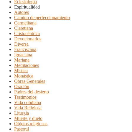
Eclesiología
Espiritualidad
Autores
Camino de perfeccionamiento
Carmelitana
Claretiana
Cristocéntrica
Devocionarios
Diversa
Franciscana
Ignaciana
Mariana
Meditaciones
Mística
Monástica
Obras Generales
Oración
Padres del desierto
Testimonios
Vida cotidiana
Vida Religiosa
Liturgia
Muerte y duelo
Objetos religiosos
Pastoral