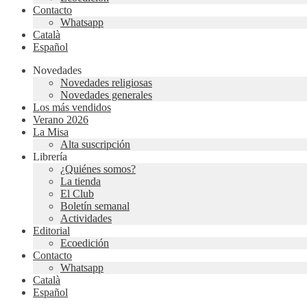
Contacto
Whatsapp
Català
Español
Novedades
Novedades religiosas
Novedades generales
Los más vendidos
Verano 2026
La Misa
Alta suscripción
Librería
¿Quiénes somos?
La tienda
El Club
Boletín semanal
Actividades
Editorial
Ecoedición
Contacto
Whatsapp
Català
Español