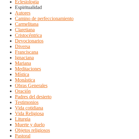
Eclesiología
Espiritualidad
Autores
Camino de perfeccionamiento
Carmelitana
Claretiana
Cristocéntrica
Devocionarios
Diversa
Franciscana
Ignaciana
Mariana
Meditaciones
Mística
Monástica
Obras Generales
Oración
Padres del desierto
Testimonios
Vida cotidiana
Vida Religiosa
Liturgia
Muerte y duelo
Objetos religiosos
Pastoral