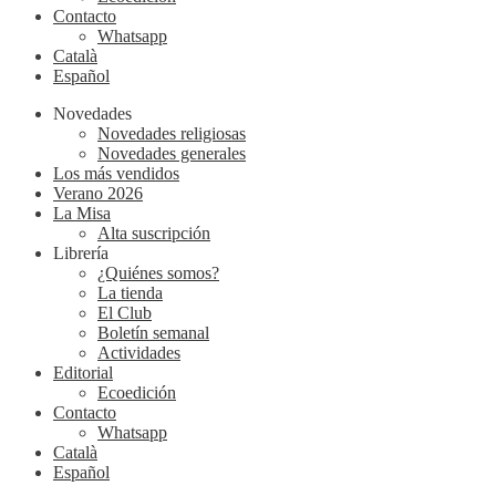
Contacto
Whatsapp
Català
Español
Novedades
Novedades religiosas
Novedades generales
Los más vendidos
Verano 2026
La Misa
Alta suscripción
Librería
¿Quiénes somos?
La tienda
El Club
Boletín semanal
Actividades
Editorial
Ecoedición
Contacto
Whatsapp
Català
Español