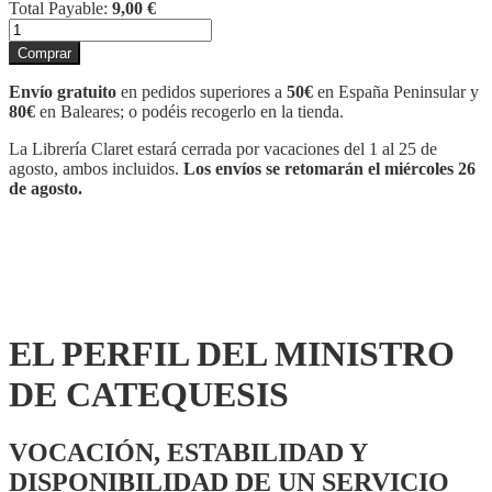
Total Payable:
9,00
€
EL
PERFIL
Comprar
DEL
MINISTRO
Envío gratuito
en pedidos superiores a
50€
en España Peninsular y
DE
80€
en Baleares; o podéis recogerlo en la tienda.
CATEQUESIS
cantidad
La Librería Claret estará cerrada por vacaciones del 1 al 25 de
agosto, ambos incluidos.
Los envíos se retomarán el miércoles 26
de agosto.
EL PERFIL DEL MINISTRO
DE CATEQUESIS
VOCACIÓN, ESTABILIDAD Y
DISPONIBILIDAD DE UN SERVICIO