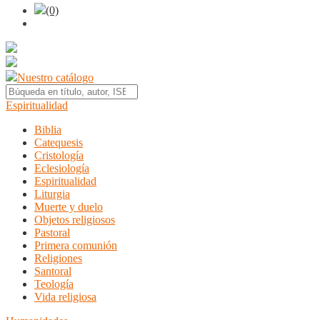
(0)
Nuestro catálogo
Espiritualidad
Biblia
Catequesis
Cristología
Eclesiología
Espiritualidad
Liturgia
Muerte y duelo
Objetos religiosos
Pastoral
Primera comunión
Religiones
Santoral
Teología
Vida religiosa