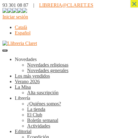
×
93 301 08 87 |
LIBRERIA@CLARET.ES
Iniciar sesión
Català
Español
Novedades
Novedades religiosas
Novedades generales
Los más vendidos
Verano 2026
La Misa
Alta suscripción
Librería
¿Quiénes somos?
La tienda
El Club
Boletín semanal
Actividades
Editorial
Ecoedición