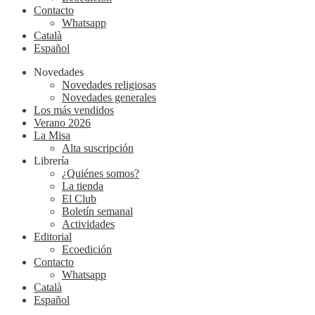
Contacto
Whatsapp
Català
Español
Novedades
Novedades religiosas
Novedades generales
Los más vendidos
Verano 2026
La Misa
Alta suscripción
Librería
¿Quiénes somos?
La tienda
El Club
Boletín semanal
Actividades
Editorial
Ecoedición
Contacto
Whatsapp
Català
Español