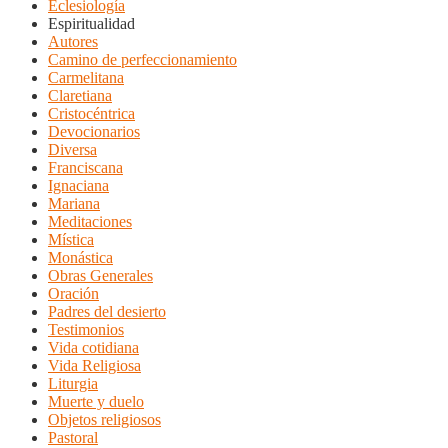
Eclesiología
Espiritualidad
Autores
Camino de perfeccionamiento
Carmelitana
Claretiana
Cristocéntrica
Devocionarios
Diversa
Franciscana
Ignaciana
Mariana
Meditaciones
Mística
Monástica
Obras Generales
Oración
Padres del desierto
Testimonios
Vida cotidiana
Vida Religiosa
Liturgia
Muerte y duelo
Objetos religiosos
Pastoral