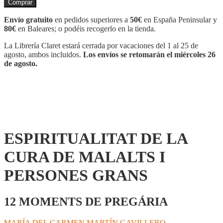
Comprar
LA
CURA
Envío gratuito
en pedidos superiores a
50€
en España Peninsular y
DE
80€
en Baleares; o podéis recogerlo en la tienda.
MALALTS
I
La Librería Claret estará cerrada por vacaciones del 1 al 25 de
PERSONES
agosto, ambos incluidos.
Los envíos se retomarán el miércoles 26
GRANS
de agosto.
cantidad
ESPIRITUALITAT DE LA
CURA DE MALALTS I
PERSONES GRANS
12 MOMENTS DE PREGÁRIA
MARÍA DEL CARMEN MARTÍN GAVILLERO