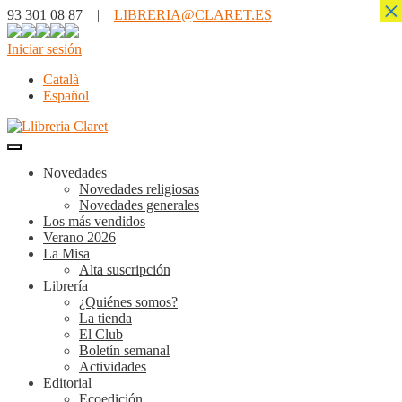
×
93 301 08 87 |
LIBRERIA@CLARET.ES
Iniciar sesión
Català
Español
Novedades
Novedades religiosas
Novedades generales
Los más vendidos
Verano 2026
La Misa
Alta suscripción
Librería
¿Quiénes somos?
La tienda
El Club
Boletín semanal
Actividades
Editorial
Ecoedición