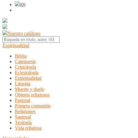
(0)
Nuestro catálogo
Espiritualidad
Biblia
Catequesis
Cristología
Eclesiología
Espiritualidad
Liturgia
Muerte y duelo
Objetos religiosos
Pastoral
Primera comunión
Religiones
Santoral
Teología
Vida religiosa