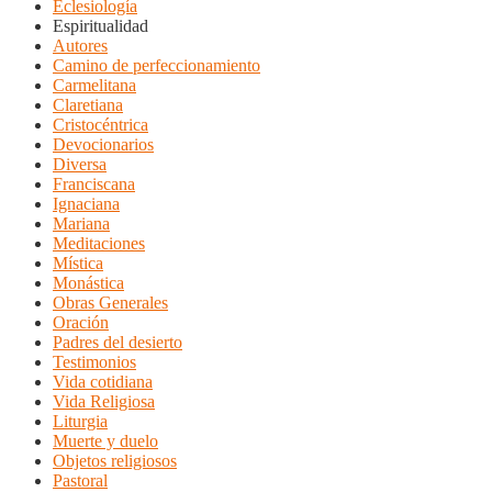
Eclesiología
Espiritualidad
Autores
Camino de perfeccionamiento
Carmelitana
Claretiana
Cristocéntrica
Devocionarios
Diversa
Franciscana
Ignaciana
Mariana
Meditaciones
Mística
Monástica
Obras Generales
Oración
Padres del desierto
Testimonios
Vida cotidiana
Vida Religiosa
Liturgia
Muerte y duelo
Objetos religiosos
Pastoral