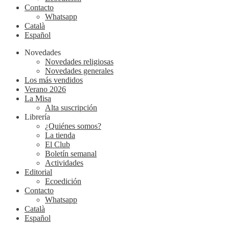
Contacto
Whatsapp
Català
Español
Novedades
Novedades religiosas
Novedades generales
Los más vendidos
Verano 2026
La Misa
Alta suscripción
Librería
¿Quiénes somos?
La tienda
El Club
Boletín semanal
Actividades
Editorial
Ecoedición
Contacto
Whatsapp
Català
Español