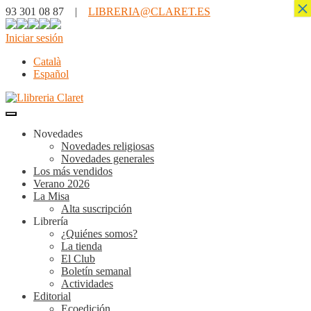
×
93 301 08 87 |
LIBRERIA@CLARET.ES
Iniciar sesión
Català
Español
Novedades
Novedades religiosas
Novedades generales
Los más vendidos
Verano 2026
La Misa
Alta suscripción
Librería
¿Quiénes somos?
La tienda
El Club
Boletín semanal
Actividades
Editorial
Ecoedición