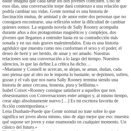
nadie imagina que cada tarde los dos jóvenes coinciden. Uno de
esos días, una conversación torpe dará comienzo a una relación que
podría cambiar sus vidas. Gente normal es una historia de
fascinación mutua, de amistad y de amor entre dos personas que no
consiguen encontrarse, una reflexión sobre la dificultad de cambiar
quienes somos. La segunda novela de Sally Rooney acompaña
durante años a dos protagonistas magnéticos y complejos, dos
jóvenes que llegamos a entender hasta en su contradicción más
sonada y en sus más graves malentendidos. Esta es una historia
agridulce que muestra como nos conforman el sexo y el poder, el
deseo de herir y ser herido, de amar y ser amado. Nuestras
relaciones son una conversación a lo largo del tiempo. Nuestros
silencios, lo que las define.La crítica ha dicho…
«Marianne y Connell se acercan, se alejan, se aman, dudan, cada
uno piensa que al otro no le importa lo bastante, se deprimen, sufren,
gozan y el vals que nos narra Sally Rooney termina siendo una
historia de amor cercana, honesta, pura y bellísima.»
Isabel Coixet «Rooney consigue satisfacer a aquellos que nos
obsesionamos con Conversaciones entre amigos y, al mismo tiempo,
crear algo absolutamente nuevo […] Es mi escritora favorita de
ficción contemporánea.»
Lena Dunham«Puede que Gente normal no trate sobre lo que
significa ser joven ahora mismo, sino de algo mejor que eso: muestra
qué supone ser joven y estar enamorado en cualquier momento. Un
clásico del futuro.»