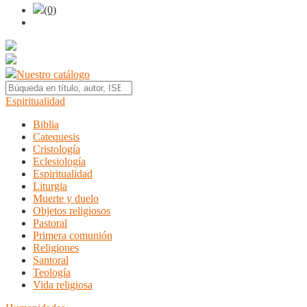
(0)
Nuestro catálogo
Espiritualidad
Biblia
Catequesis
Cristología
Eclesiología
Espiritualidad
Liturgia
Muerte y duelo
Objetos religiosos
Pastoral
Primera comunión
Religiones
Santoral
Teología
Vida religiosa