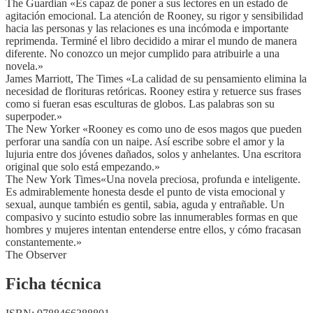
The Guardian «Es capaz de poner a sus lectores en un estado de
agitación emocional. La atención de Rooney, su rigor y sensibilidad
hacia las personas y las relaciones es una incómoda e importante
reprimenda. Terminé el libro decidido a mirar el mundo de manera
diferente. No conozco un mejor cumplido para atribuirle a una
novela.»
James Marriott, The Times «La calidad de su pensamiento elimina la
necesidad de florituras retóricas. Rooney estira y retuerce sus frases
como si fueran esas esculturas de globos. Las palabras son su
superpoder.»
The New Yorker «Rooney es como uno de esos magos que pueden
perforar una sandía con un naipe. Así escribe sobre el amor y la
lujuria entre dos jóvenes dañados, solos y anhelantes. Una escritora
original que solo está empezando.»
The New York Times«Una novela preciosa, profunda e inteligente.
Es admirablemente honesta desde el punto de vista emocional y
sexual, aunque también es gentil, sabia, aguda y entrañable. Un
compasivo y sucinto estudio sobre las innumerables formas en que
hombres y mujeres intentan entenderse entre ellos, y cómo fracasan
constantemente.»
The Observer
Ficha técnica