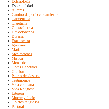
Eclesiología
Espiritualidad
Autores
Camino de perfeccionamiento
Carmelitana
Claretiana
Cristocéntrica
Devocionarios
Diversa
Franciscana
Ignaciana
Mariana
Meditaciones
Mística
Monástica
Obras Generales
Oración
Padres del desierto
Testimonios
Vida cotidiana
Vida Religiosa
Liturgia
Muerte y duelo
Objetos religiosos
Pastoral