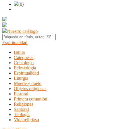
(0)
Nuestro catálogo
Espiritualidad
Biblia
Catequesis
Cristología
Eclesiología
Espiritualidad
Liturgia
Muerte y duelo
Objetos religiosos
Pastoral
Primera comunión
Religiones
Santoral
Teología
Vida religiosa