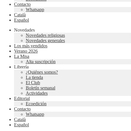
Contacto
Whatsapp
Català
Español
Novedades
Novedades religiosas
Novedades generales
Los más vendidos
Verano 2026
La Misa
Alta suscripción
Librería
¿Quiénes somos?
La tienda
El Club
Boletín semanal
Actividades
Editorial
Ecoedición
Contacto
Whatsapp
Català
Español