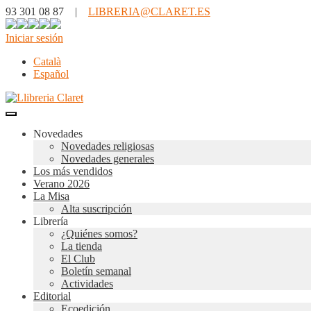
93 301 08 87 |
LIBRERIA@CLARET.ES
Iniciar sesión
Català
Español
Novedades
Novedades religiosas
Novedades generales
Los más vendidos
Verano 2026
La Misa
Alta suscripción
Librería
¿Quiénes somos?
La tienda
El Club
Boletín semanal
Actividades
Editorial
Ecoedición