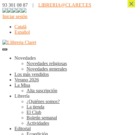
×
93 301 08 87 |
LIBRERIA@CLARET.ES
Iniciar sesión
Català
Español
Novedades
Novedades religiosas
Novedades generales
Los más vendidos
Verano 2026
La Misa
Alta suscripción
Librería
¿Quiénes somos?
La tienda
El Club
Boletín semanal
Actividades
Editorial
Ecoedición