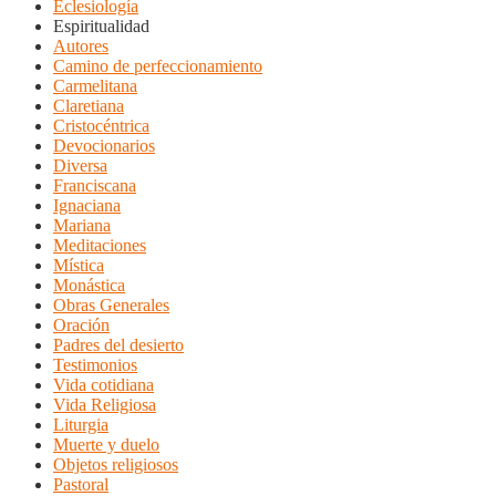
Eclesiología
Espiritualidad
Autores
Camino de perfeccionamiento
Carmelitana
Claretiana
Cristocéntrica
Devocionarios
Diversa
Franciscana
Ignaciana
Mariana
Meditaciones
Mística
Monástica
Obras Generales
Oración
Padres del desierto
Testimonios
Vida cotidiana
Vida Religiosa
Liturgia
Muerte y duelo
Objetos religiosos
Pastoral