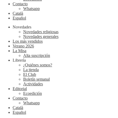
Contacto
Whatsapp
Català
Español
Novedades
Novedades religiosas
Novedades generales
Los más vendidos
Verano 2026
La Misa
Alta suscripción
Librería
¿Quiénes somos?
La tienda
El Club
Boletín semanal
Actividades
Editorial
Ecoedición
Contacto
Whatsapp
Català
Español