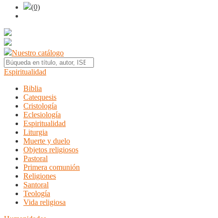
(0)
Nuestro catálogo
Espiritualidad
Biblia
Catequesis
Cristología
Eclesiología
Espiritualidad
Liturgia
Muerte y duelo
Objetos religiosos
Pastoral
Primera comunión
Religiones
Santoral
Teología
Vida religiosa