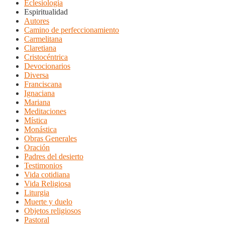
Eclesiología
Espiritualidad
Autores
Camino de perfeccionamiento
Carmelitana
Claretiana
Cristocéntrica
Devocionarios
Diversa
Franciscana
Ignaciana
Mariana
Meditaciones
Mística
Monástica
Obras Generales
Oración
Padres del desierto
Testimonios
Vida cotidiana
Vida Religiosa
Liturgia
Muerte y duelo
Objetos religiosos
Pastoral