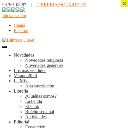
×
93 301 08 87 |
LIBRERIA@CLARET.ES
Iniciar sesión
Català
Español
Novedades
Novedades religiosas
Novedades generales
Los más vendidos
Verano 2026
La Misa
Alta suscripción
Librería
¿Quiénes somos?
La tienda
El Club
Boletín semanal
Actividades
Editorial
Ecoedición