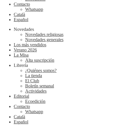
Contacto
Whatsapp
Català
Español
Novedades
Novedades religiosas
Novedades generales
Los más vendidos
Verano 2026
La Misa
Alta suscripción
Librería
¿Quiénes somos?
La tienda
El Club
Boletín semanal
Actividades
Editorial
Ecoedición
Contacto
Whatsapp
Català
Español