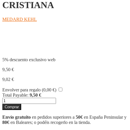
CRISTIANA
MEDARD KEHL
Compartir
5% descuento exclusivo web
9,50
€
9,02
€
Envolver para regalo (
0,00
€
)
Total Payable:
9,50
€
INTRODUCCION
A
Comprar
LA
FE
Envío gratuito
en pedidos superiores a
50€
en España Peninsular y
CRISTIANA
80€
en Baleares; o podéis recogerlo en la tienda.
cantidad