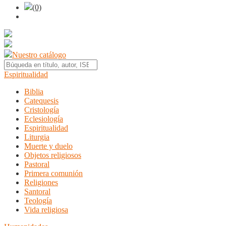
(0)
Nuestro catálogo
Espiritualidad
Biblia
Catequesis
Cristología
Eclesiología
Espiritualidad
Liturgia
Muerte y duelo
Objetos religiosos
Pastoral
Primera comunión
Religiones
Santoral
Teología
Vida religiosa