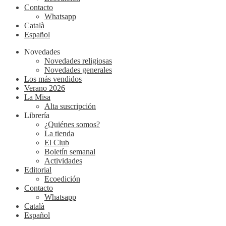
Contacto
Whatsapp
Català
Español
Novedades
Novedades religiosas
Novedades generales
Los más vendidos
Verano 2026
La Misa
Alta suscripción
Librería
¿Quiénes somos?
La tienda
El Club
Boletín semanal
Actividades
Editorial
Ecoedición
Contacto
Whatsapp
Català
Español