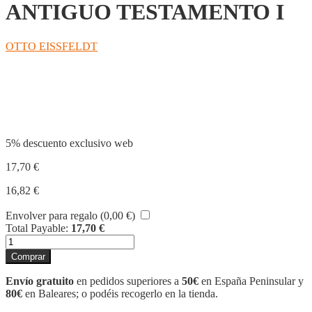
ANTIGUO TESTAMENTO I
OTTO EISSFELDT
Compartir
5% descuento exclusivo web
17,70
€
16,82
€
Envolver para regalo (
0,00
€
)
Total Payable:
17,70
€
INTRODUCCION
AL
Comprar
ANTIGUO
TESTAMENTO
Envío gratuito
en pedidos superiores a
50€
en España Peninsular y
I
80€
en Baleares; o podéis recogerlo en la tienda.
cantidad