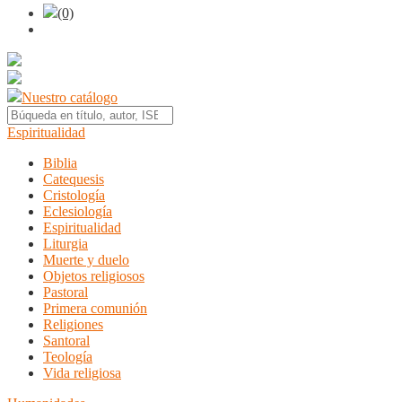
(0)
Nuestro catálogo
Espiritualidad
Biblia
Catequesis
Cristología
Eclesiología
Espiritualidad
Liturgia
Muerte y duelo
Objetos religiosos
Pastoral
Primera comunión
Religiones
Santoral
Teología
Vida religiosa