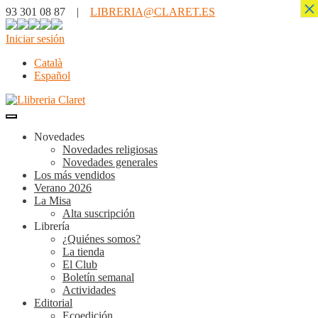
×
93 301 08 87 |
LIBRERIA@CLARET.ES
Iniciar sesión
Català
Español
Novedades
Novedades religiosas
Novedades generales
Los más vendidos
Verano 2026
La Misa
Alta suscripción
Librería
¿Quiénes somos?
La tienda
El Club
Boletín semanal
Actividades
Editorial
Ecoedición