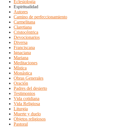
Eclesiología
Espiritualidad
Autores
Camino de perfeccionamiento
Carmelitana
Claretiana
Cristocéntrica
Devocionarios
Diversa
Franciscana
Ignaciana
Mariana
Meditaciones
Mística
Monástica
Obras Generales
Oración
Padres del desierto
Testimonios
Vida cotidiana
Vida Religiosa
Liturgia
Muerte y duelo
Objetos religiosos
Pastoral