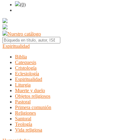
(0)
Nuestro catálogo
Espiritualidad
Biblia
Catequesis
Cristología
Eclesiología
Espiritualidad
Liturgia
Muerte y duelo
Objetos religiosos
Pastoral
Primera comunión
Religiones
Santoral
Teología
Vida religiosa