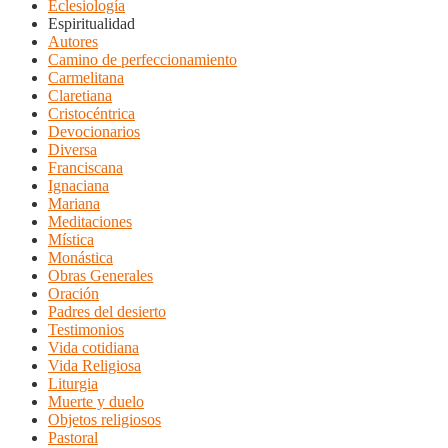
Eclesiología
Espiritualidad
Autores
Camino de perfeccionamiento
Carmelitana
Claretiana
Cristocéntrica
Devocionarios
Diversa
Franciscana
Ignaciana
Mariana
Meditaciones
Mística
Monástica
Obras Generales
Oración
Padres del desierto
Testimonios
Vida cotidiana
Vida Religiosa
Liturgia
Muerte y duelo
Objetos religiosos
Pastoral