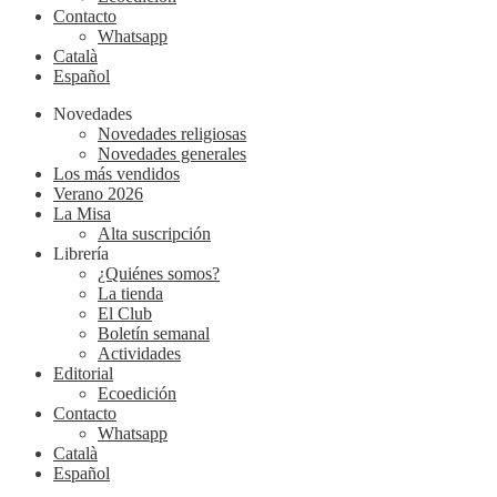
Contacto
Whatsapp
Català
Español
Novedades
Novedades religiosas
Novedades generales
Los más vendidos
Verano 2026
La Misa
Alta suscripción
Librería
¿Quiénes somos?
La tienda
El Club
Boletín semanal
Actividades
Editorial
Ecoedición
Contacto
Whatsapp
Català
Español