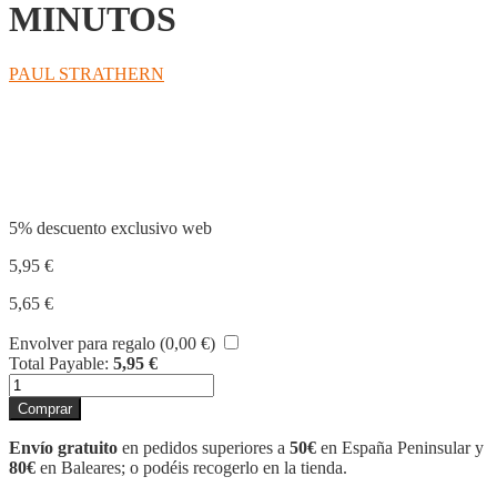
MINUTOS
PAUL STRATHERN
Compartir
5% descuento exclusivo web
5,95
€
5,65
€
Envolver para regalo (
0,00
€
)
Total Payable:
5,95
€
KIERKEGAARD
EN
Comprar
90
MINUTOS
Envío gratuito
en pedidos superiores a
50€
en España Peninsular y
cantidad
80€
en Baleares; o podéis recogerlo en la tienda.