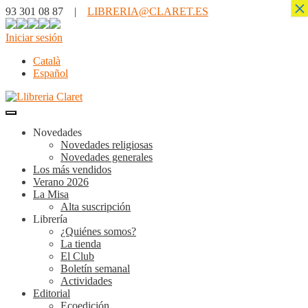
×
93 301 08 87 |
LIBRERIA@CLARET.ES
Iniciar sesión
Català
Español
Novedades
Novedades religiosas
Novedades generales
Los más vendidos
Verano 2026
La Misa
Alta suscripción
Librería
¿Quiénes somos?
La tienda
El Club
Boletín semanal
Actividades
Editorial
Ecoedición