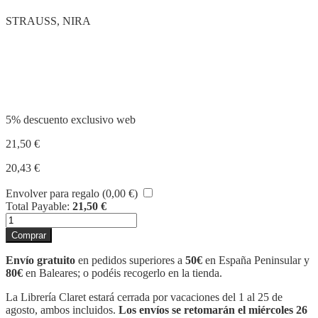
STRAUSS, NIRA
Compartir
5% descuento exclusivo web
21,50
€
20,43
€
Envolver para regalo (
0,00
€
)
Total Payable:
21,50
€
LA
ERA
Comprar
DE
LOS
Envío gratuito
en pedidos superiores a
50€
en España Peninsular y
HÉROES
80€
en Baleares; o podéis recogerlo en la tienda.
cantidad
La Librería Claret estará cerrada por vacaciones del 1 al 25 de
agosto, ambos incluidos.
Los envíos se retomarán el miércoles 26