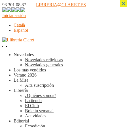
×
93 301 08 87 |
LIBRERIA@CLARET.ES
Iniciar sesión
Català
Español
Novedades
Novedades religiosas
Novedades generales
Los más vendidos
Verano 2026
La Misa
Alta suscripción
Librería
¿Quiénes somos?
La tienda
El Club
Boletín semanal
Actividades
Editorial
Ecoedición