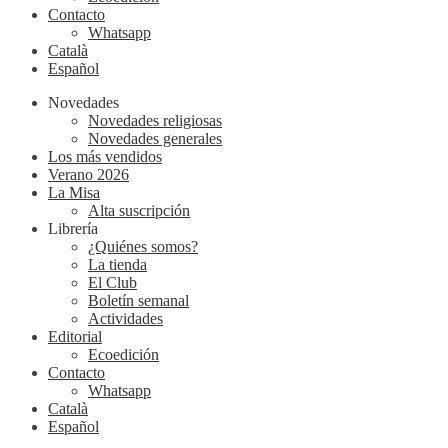
Contacto
Whatsapp
Català
Español
Novedades
Novedades religiosas
Novedades generales
Los más vendidos
Verano 2026
La Misa
Alta suscripción
Librería
¿Quiénes somos?
La tienda
El Club
Boletín semanal
Actividades
Editorial
Ecoedición
Contacto
Whatsapp
Català
Español