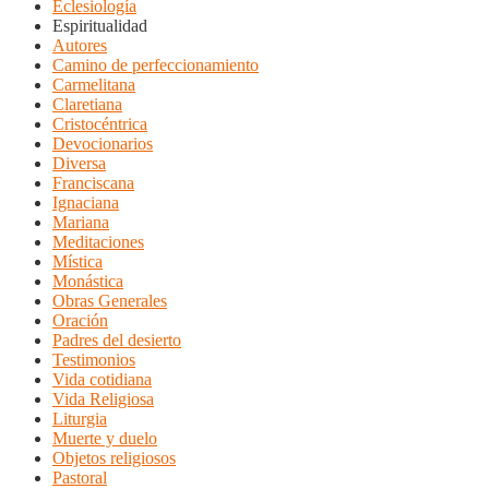
Eclesiología
Espiritualidad
Autores
Camino de perfeccionamiento
Carmelitana
Claretiana
Cristocéntrica
Devocionarios
Diversa
Franciscana
Ignaciana
Mariana
Meditaciones
Mística
Monástica
Obras Generales
Oración
Padres del desierto
Testimonios
Vida cotidiana
Vida Religiosa
Liturgia
Muerte y duelo
Objetos religiosos
Pastoral