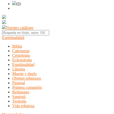
(0)
Nuestro catálogo
Espiritualidad
Biblia
Catequesis
Cristología
Eclesiología
Espiritualidad
Liturgia
Muerte y duelo
Objetos religiosos
Pastoral
Primera comunión
Religiones
Santoral
Teología
Vida religiosa