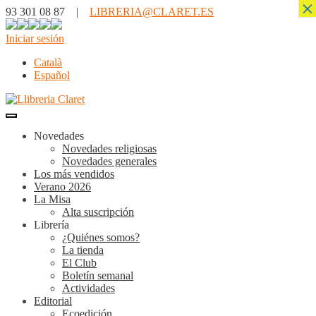
×
93 301 08 87 |
LIBRERIA@CLARET.ES
Iniciar sesión
Català
Español
Novedades
Novedades religiosas
Novedades generales
Los más vendidos
Verano 2026
La Misa
Alta suscripción
Librería
¿Quiénes somos?
La tienda
El Club
Boletín semanal
Actividades
Editorial
Ecoedición