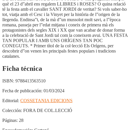
què el 23 d”abril ens regalem LLIBRES i ROSES? O quina relació
té la festa amb el cavaller SANT JORDI de veritat? Si vols saber-ho
tot, viatja amb el Cesc i la Vinyet per la història de l”origen de la
llegenda. Endinsa”t, de la mà d”un mussolot molt savi, a l”època
romana, passeja per l”edat mitjana i coneix de primera mà els
protagonistes dels segles XIX i XX que van acabar de donar forma
a la celebració de Sant Jordi tal com la coneixem avui. UNA FESTA
TAN POPULAR I AMB UNS ORÍGENS TAN POC
CONEGUTS. * Primer títol de la col·lecció Els Orígens, per
descobrir d”on venen les principals festes populars i tradicions
catalanes.
Ficha técnica
ISBN:
9788413563510
Fecha de publicación:
01/03/2024
Editorial:
COSSETANIA EDICIONS
Colección:
FORA DE COL.LECCIÓ
Páginas:
28