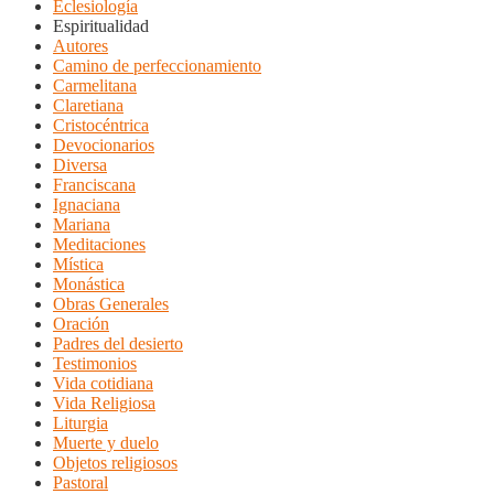
Eclesiología
Espiritualidad
Autores
Camino de perfeccionamiento
Carmelitana
Claretiana
Cristocéntrica
Devocionarios
Diversa
Franciscana
Ignaciana
Mariana
Meditaciones
Mística
Monástica
Obras Generales
Oración
Padres del desierto
Testimonios
Vida cotidiana
Vida Religiosa
Liturgia
Muerte y duelo
Objetos religiosos
Pastoral