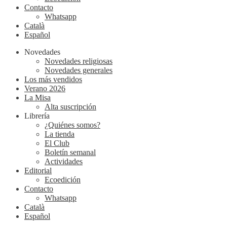
Contacto
Whatsapp
Català
Español
Novedades
Novedades religiosas
Novedades generales
Los más vendidos
Verano 2026
La Misa
Alta suscripción
Librería
¿Quiénes somos?
La tienda
El Club
Boletín semanal
Actividades
Editorial
Ecoedición
Contacto
Whatsapp
Català
Español