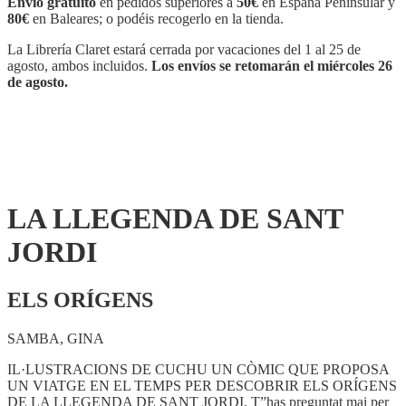
Envío gratuito
en pedidos superiores a
50€
en España Peninsular y
JORDI
80€
en Baleares; o podéis recogerlo en la tienda.
cantidad
La Librería Claret estará cerrada por vacaciones del 1 al 25 de
agosto, ambos incluidos.
Los envíos se retomarán el miércoles 26
de agosto.
LA LLEGENDA DE SANT
JORDI
ELS ORÍGENS
SAMBA, GINA
IL·LUSTRACIONS DE CUCHU UN CÒMIC QUE PROPOSA
UN VIATGE EN EL TEMPS PER DESCOBRIR ELS ORÍGENS
DE LA LLEGENDA DE SANT JORDI. T”has preguntat mai per