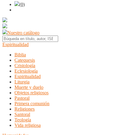
(0)
Nuestro catálogo
Espiritualidad
Biblia
Catequesis
Cristología
Eclesiología
Espiritualidad
Liturgia
Muerte y duelo
Objetos religiosos
Pastoral
Primera comunión
Religiones
Santoral
Teología
Vida religiosa