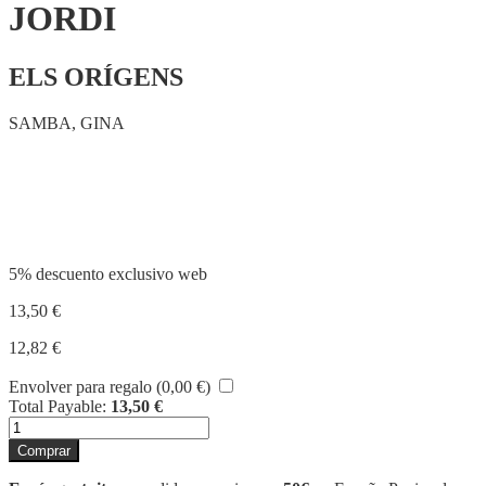
JORDI
ELS ORÍGENS
SAMBA, GINA
Compartir
5% descuento exclusivo web
13,50
€
12,82
€
Envolver para regalo (
0,00
€
)
Total Payable:
13,50
€
LA
LLEGENDA
Comprar
DE
SANT