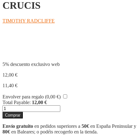
CRUCIS
TIMOTHY RADCLIFFE
Compartir
5% descuento exclusivo web
12,00
€
11,40
€
Envolver para regalo (
0,00
€
)
Total Payable:
12,00
€
LAS
ESTACIONES
Comprar
DEL
VIA
Envío gratuito
en pedidos superiores a
50€
en España Peninsular y
CRUCIS
80€
en Baleares; o podéis recogerlo en la tienda.
cantidad