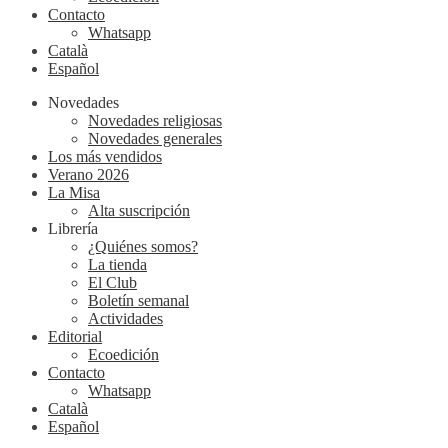
Contacto
Whatsapp
Català
Español
Novedades
Novedades religiosas
Novedades generales
Los más vendidos
Verano 2026
La Misa
Alta suscripción
Librería
¿Quiénes somos?
La tienda
El Club
Boletín semanal
Actividades
Editorial
Ecoedición
Contacto
Whatsapp
Català
Español