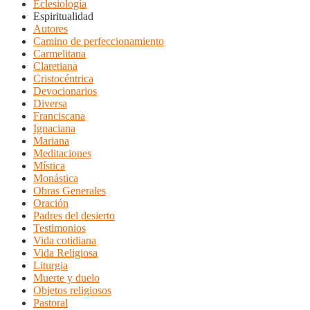
Eclesiología
Espiritualidad
Autores
Camino de perfeccionamiento
Carmelitana
Claretiana
Cristocéntrica
Devocionarios
Diversa
Franciscana
Ignaciana
Mariana
Meditaciones
Mística
Monástica
Obras Generales
Oración
Padres del desierto
Testimonios
Vida cotidiana
Vida Religiosa
Liturgia
Muerte y duelo
Objetos religiosos
Pastoral