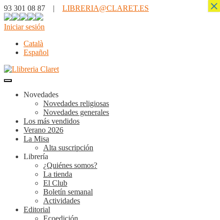
×
93 301 08 87 |
LIBRERIA@CLARET.ES
Iniciar sesión
Català
Español
Novedades
Novedades religiosas
Novedades generales
Los más vendidos
Verano 2026
La Misa
Alta suscripción
Librería
¿Quiénes somos?
La tienda
El Club
Boletín semanal
Actividades
Editorial
Ecoedición