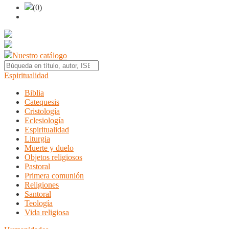
(0)
Nuestro catálogo
Espiritualidad
Biblia
Catequesis
Cristología
Eclesiología
Espiritualidad
Liturgia
Muerte y duelo
Objetos religiosos
Pastoral
Primera comunión
Religiones
Santoral
Teología
Vida religiosa