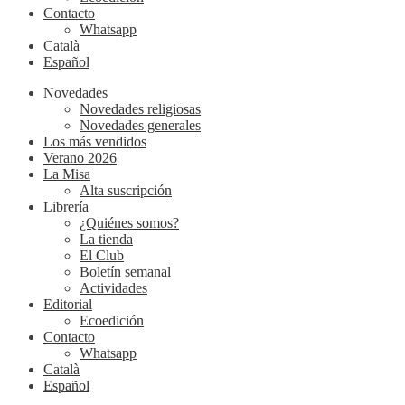
Contacto
Whatsapp
Català
Español
Novedades
Novedades religiosas
Novedades generales
Los más vendidos
Verano 2026
La Misa
Alta suscripción
Librería
¿Quiénes somos?
La tienda
El Club
Boletín semanal
Actividades
Editorial
Ecoedición
Contacto
Whatsapp
Català
Español