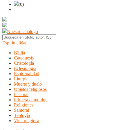
(0)
Nuestro catálogo
Espiritualidad
Biblia
Catequesis
Cristología
Eclesiología
Espiritualidad
Liturgia
Muerte y duelo
Objetos religiosos
Pastoral
Primera comunión
Religiones
Santoral
Teología
Vida religiosa