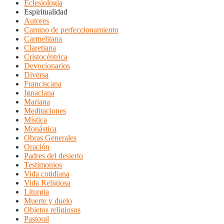
Eclesiología
Espiritualidad
Autores
Camino de perfeccionamiento
Carmelitana
Claretiana
Cristocéntrica
Devocionarios
Diversa
Franciscana
Ignaciana
Mariana
Meditaciones
Mística
Monástica
Obras Generales
Oración
Padres del desierto
Testimonios
Vida cotidiana
Vida Religiosa
Liturgia
Muerte y duelo
Objetos religiosos
Pastoral