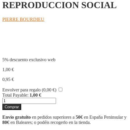
REPRODUCCION SOCIAL
PIERRE BOURDIEU
Compartir
5% descuento exclusivo web
1,00
€
0,95
€
Envolver para regalo (
0,00
€
)
Total Payable:
1,00
€
LAS
ESTRATEGIAS
Comprar
DE
LA
Envío gratuito
en pedidos superiores a
50€
en España Peninsular y
REPRODUCCION
80€
en Baleares; o podéis recogerlo en la tienda.
SOCIAL