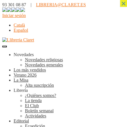
×
93 301 08 87 |
LIBRERIA@CLARET.ES
Iniciar sesión
Català
Español
Novedades
Novedades religiosas
Novedades generales
Los más vendidos
Verano 2026
La Misa
Alta suscripción
Librería
¿Quiénes somos?
La tienda
El Club
Boletín semanal
Actividades
Editorial
Ecoedición