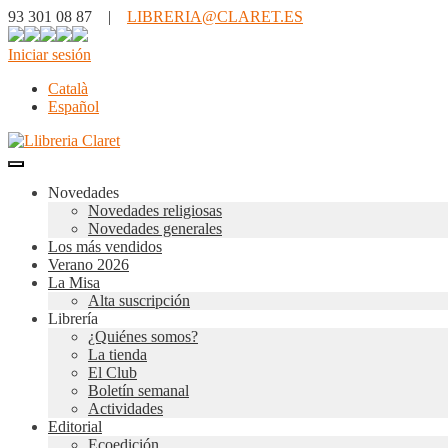
93 301 08 87 |
LIBRERIA@CLARET.ES
Iniciar sesión
Català
Español
Novedades
Novedades religiosas
Novedades generales
Los más vendidos
Verano 2026
La Misa
Alta suscripción
Librería
¿Quiénes somos?
La tienda
El Club
Boletín semanal
Actividades
Editorial
Ecoedición