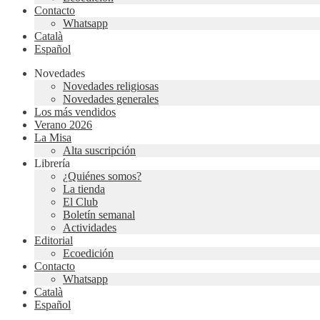
Contacto
Whatsapp
Català
Español
Novedades
Novedades religiosas
Novedades generales
Los más vendidos
Verano 2026
La Misa
Alta suscripción
Librería
¿Quiénes somos?
La tienda
El Club
Boletín semanal
Actividades
Editorial
Ecoedición
Contacto
Whatsapp
Català
Español