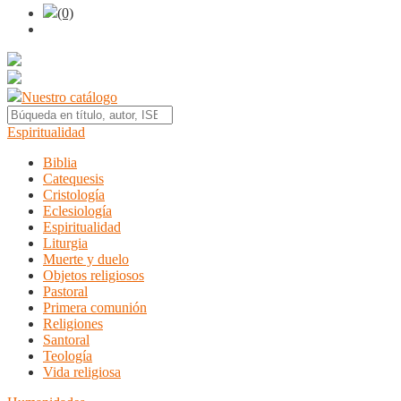
(0)
Nuestro catálogo
Espiritualidad
Biblia
Catequesis
Cristología
Eclesiología
Espiritualidad
Liturgia
Muerte y duelo
Objetos religiosos
Pastoral
Primera comunión
Religiones
Santoral
Teología
Vida religiosa