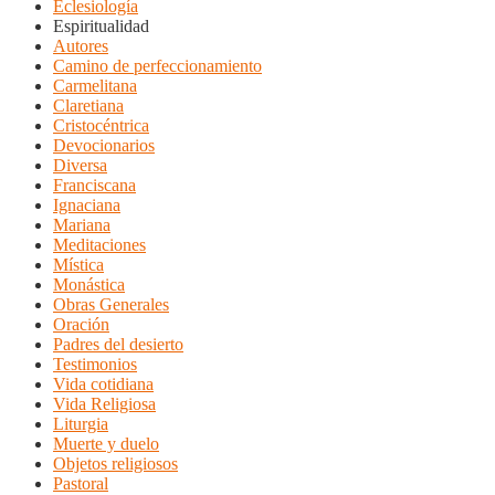
Eclesiología
Espiritualidad
Autores
Camino de perfeccionamiento
Carmelitana
Claretiana
Cristocéntrica
Devocionarios
Diversa
Franciscana
Ignaciana
Mariana
Meditaciones
Mística
Monástica
Obras Generales
Oración
Padres del desierto
Testimonios
Vida cotidiana
Vida Religiosa
Liturgia
Muerte y duelo
Objetos religiosos
Pastoral