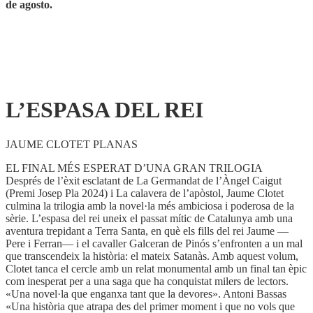
de agosto.
L’ESPASA DEL REI
JAUME CLOTET PLANAS
EL FINAL MÉS ESPERAT D’UNA GRAN TRILOGIA
Després de l’èxit esclatant de La Germandat de l’Àngel Caigut
(Premi Josep Pla 2024) i La calavera de l’apòstol, Jaume Clotet
culmina la trilogia amb la novel·la més ambiciosa i poderosa de la
sèrie. L’espasa del rei uneix el passat mític de Catalunya amb una
aventura trepidant a Terra Santa, en què els fills del rei Jaume —
Pere i Ferran— i el cavaller Galceran de Pinós s’enfronten a un mal
que transcendeix la història: el mateix Satanàs. Amb aquest volum,
Clotet tanca el cercle amb un relat monumental amb un final tan èpic
com inesperat per a una saga que ha conquistat milers de lectors.
«Una novel·la que enganxa tant que la devores». Antoni Bassas
«Una història que atrapa des del primer moment i que no vols que