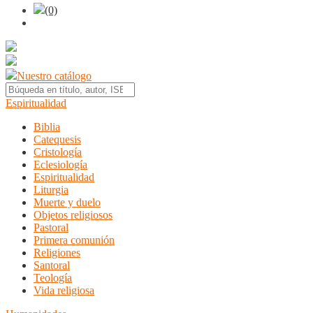
(0)
Nuestro catálogo
Espiritualidad
Biblia
Catequesis
Cristología
Eclesiología
Espiritualidad
Liturgia
Muerte y duelo
Objetos religiosos
Pastoral
Primera comunión
Religiones
Santoral
Teología
Vida religiosa