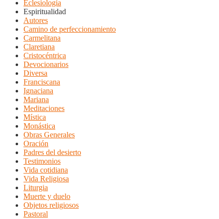
Eclesiología
Espiritualidad
Autores
Camino de perfeccionamiento
Carmelitana
Claretiana
Cristocéntrica
Devocionarios
Diversa
Franciscana
Ignaciana
Mariana
Meditaciones
Mística
Monástica
Obras Generales
Oración
Padres del desierto
Testimonios
Vida cotidiana
Vida Religiosa
Liturgia
Muerte y duelo
Objetos religiosos
Pastoral