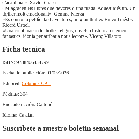
s’acabi mai». Xavier Grasset
«M’agraden els llibres que devores d’una tirada. Aquest n’és un. Un
thriller molt emocionant». Gemma Nierga
«És com una pel·lícula d’aventures, un gran thriller. En vull més!».
Ricard Ustrell
«Una combinació de thriller religiós, novel·la històrica i elements
fantàstics, idònia per arribar a nous lectors». Vicenç Villatoro
Ficha técnica
ISBN:
9788466434799
Fecha de publicación:
01/03/2026
Editorial:
Columna CAT
Páginas:
304
Encuadernación:
Cartoné
Idioma:
Catalán
Suscríbete a nuestro boletín semanal