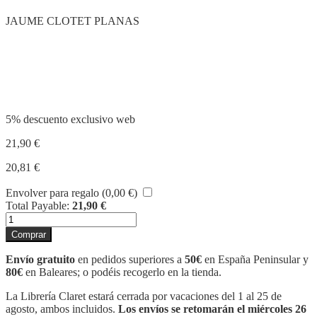
JAUME CLOTET PLANAS
Compartir
5% descuento exclusivo web
21,90
€
20,81
€
Envolver para regalo (
0,00
€
)
Total Payable:
21,90
€
L'ESPASA
DEL
Comprar
REI
cantidad
Envío gratuito
en pedidos superiores a
50€
en España Peninsular y
80€
en Baleares; o podéis recogerlo en la tienda.
La Librería Claret estará cerrada por vacaciones del 1 al 25 de
agosto, ambos incluidos.
Los envíos se retomarán el miércoles 26