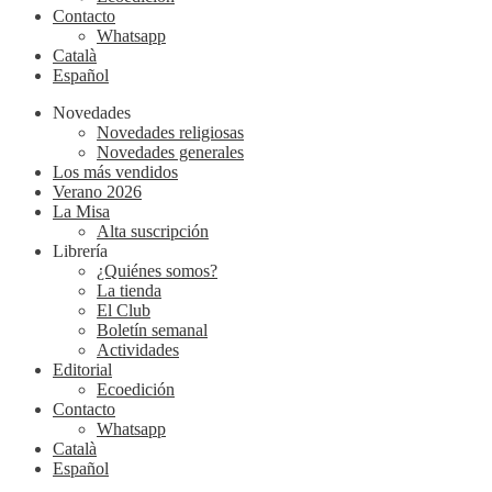
Contacto
Whatsapp
Català
Español
Novedades
Novedades religiosas
Novedades generales
Los más vendidos
Verano 2026
La Misa
Alta suscripción
Librería
¿Quiénes somos?
La tienda
El Club
Boletín semanal
Actividades
Editorial
Ecoedición
Contacto
Whatsapp
Català
Español