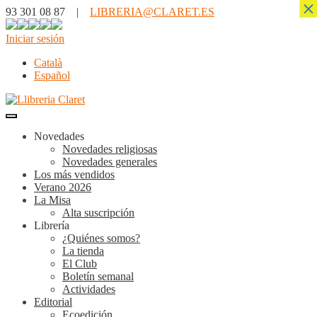
×
93 301 08 87 |
LIBRERIA@CLARET.ES
Iniciar sesión
Català
Español
Novedades
Novedades religiosas
Novedades generales
Los más vendidos
Verano 2026
La Misa
Alta suscripción
Librería
¿Quiénes somos?
La tienda
El Club
Boletín semanal
Actividades
Editorial
Ecoedición