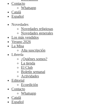
Contacto
Whatsapp
Català
Español
Novedades
Novedades religiosas
Novedades generales
Los más vendidos
Verano 2026
La Misa
Alta suscripción
Librería
¿Quiénes somos?
La tienda
El Club
Boletín semanal
Actividades
Editorial
Ecoedición
Contacto
Whatsapp
Català
Español