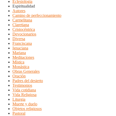
Eclesiología
Espiritualidad
Autores
Camino de perfeccionamiento
Carmelitana
Claretiana
Cristocéntrica
Devocionarios
Diversa
Franciscana
Ignaciana
Mariana
Meditaciones
Mística
Monástica
Obras Generales
Oración
Padres del desierto
Testimonios
Vida cotidiana
Vida Religiosa
Liturgia
Muerte y duelo
Objetos religiosos
Pastoral