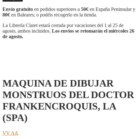
DIBUJAR
MONSTRUOS
Envío gratuito
en pedidos superiores a
50€
en España Peninsular y
DEL
80€
en Baleares; o podéis recogerlo en la tienda.
DOCTOR
FRANKENCROQUIS,
La Librería Claret estará cerrada por vacaciones del 1 al 25 de
LA
agosto, ambos incluidos.
Los envíos se retomarán el miércoles 26
(SPA)
de agosto.
cantidad
MAQUINA DE DIBUJAR
MONSTRUOS DEL DOCTOR
FRANKENCROQUIS, LA
(SPA)
VV AA