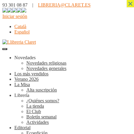
×
93 301 08 87 |
LIBRERIA@CLARET.ES
Iniciar sesión
Català
Español
Novedades
Novedades religiosas
Novedades generales
Los más vendidos
Verano 2026
La Misa
Alta suscripción
Librería
¿Quiénes somos?
La tienda
El Club
Boletín semanal
Actividades
Editorial
Ecoedición