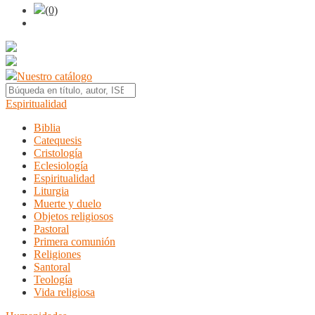
(0)
Nuestro catálogo
Espiritualidad
Biblia
Catequesis
Cristología
Eclesiología
Espiritualidad
Liturgia
Muerte y duelo
Objetos religiosos
Pastoral
Primera comunión
Religiones
Santoral
Teología
Vida religiosa