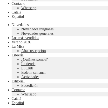
Contacto
Whatsapp
Català
Español
Novedades
Novedades religiosas
Novedades generales
Los más vendidos
Verano 2026
La Misa
Alta suscripción
Librería
¿Quiénes somos?
La tienda
El Club
Boletín semanal
Actividades
Editorial
Ecoedición
Contacto
Whatsapp
Català
Español