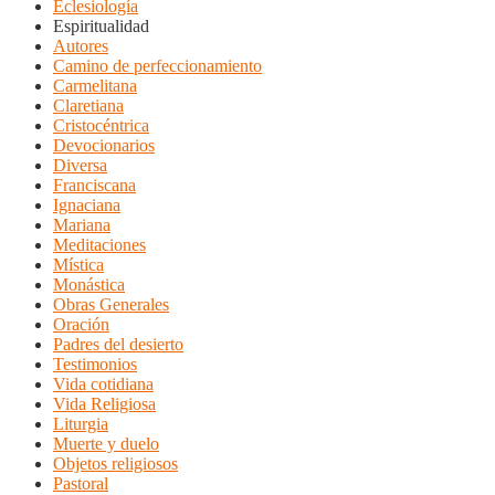
Eclesiología
Espiritualidad
Autores
Camino de perfeccionamiento
Carmelitana
Claretiana
Cristocéntrica
Devocionarios
Diversa
Franciscana
Ignaciana
Mariana
Meditaciones
Mística
Monástica
Obras Generales
Oración
Padres del desierto
Testimonios
Vida cotidiana
Vida Religiosa
Liturgia
Muerte y duelo
Objetos religiosos
Pastoral