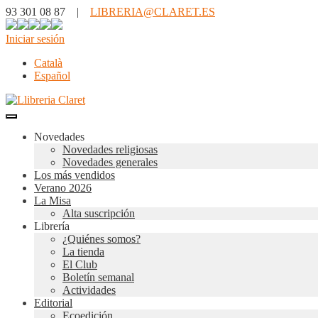
93 301 08 87 |
LIBRERIA@CLARET.ES
Iniciar sesión
Català
Español
Novedades
Novedades religiosas
Novedades generales
Los más vendidos
Verano 2026
La Misa
Alta suscripción
Librería
¿Quiénes somos?
La tienda
El Club
Boletín semanal
Actividades
Editorial
Ecoedición