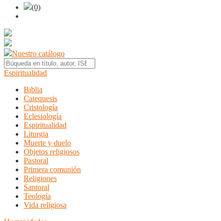
(0)
Nuestro catálogo
Espiritualidad
Biblia
Catequesis
Cristología
Eclesiología
Espiritualidad
Liturgia
Muerte y duelo
Objetos religiosos
Pastoral
Primera comunión
Religiones
Santoral
Teología
Vida religiosa