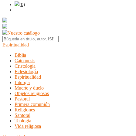
(0)
Nuestro catálogo
Espiritualidad
Biblia
Catequesis
Cristología
Eclesiología
Espiritualidad
Liturgia
Muerte y duelo
Objetos religiosos
Pastoral
Primera comunión
Religiones
Santoral
Teología
Vida religiosa