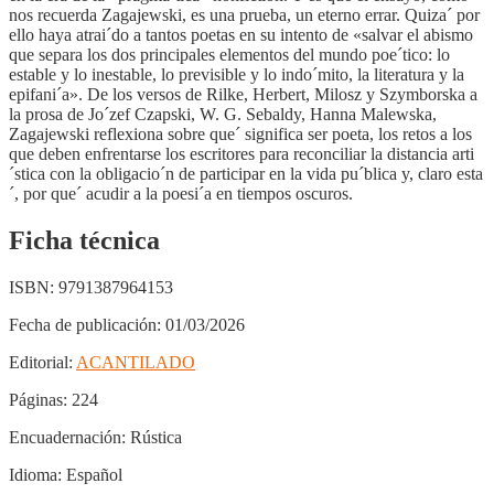
nos recuerda Zagajewski, es una prueba, un eterno errar. Quiza´ por
ello haya atrai´do a tantos poetas en su intento de «salvar el abismo
que separa los dos principales elementos del mundo poe´tico: lo
estable y lo inestable, lo previsible y lo indo´mito, la literatura y la
epifani´a». De los versos de Rilke, Herbert, Milosz y Szymborska a
la prosa de Jo´zef Czapski, W. G. Sebaldy, Hanna Malewska,
Zagajewski reflexiona sobre que´ significa ser poeta, los retos a los
que deben enfrentarse los escritores para reconciliar la distancia arti
´stica con la obligacio´n de participar en la vida pu´blica y, claro esta
´, por que´ acudir a la poesi´a en tiempos oscuros.
Ficha técnica
ISBN:
9791387964153
Fecha de publicación:
01/03/2026
Editorial:
ACANTILADO
Páginas:
224
Encuadernación:
Rústica
Idioma:
Español