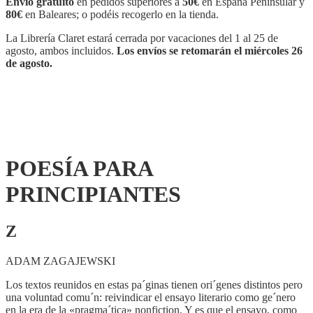
Envío gratuito
en pedidos superiores a
50€
en España Peninsular y
80€
en Baleares; o podéis recogerlo en la tienda.
La Librería Claret estará cerrada por vacaciones del 1 al 25 de
agosto, ambos incluidos.
Los envíos se retomarán el miércoles 26
de agosto.
POESÍA PARA
PRINCIPIANTES
Z
ADAM ZAGAJEWSKI
Los textos reunidos en estas pa´ginas tienen ori´genes distintos pero
una voluntad comu´n: reivindicar el ensayo literario como ge´nero
en la era de la «pragma´tica» nonfiction. Y es que el ensayo, como