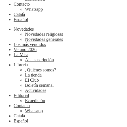
Contacto
Whatsapp
Català
Español
Novedades
Novedades religiosas
Novedades generales
Los más vendidos
Verano 2026
La Misa
Alta suscripción
Librería
¿Quiénes somos?
La tienda
El Club
Boletín semanal
Actividades
Editorial
Ecoedición
Contacto
Whatsapp
Català
Español