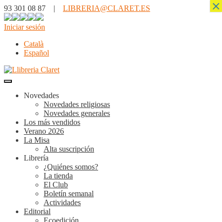
×
93 301 08 87 |
LIBRERIA@CLARET.ES
Iniciar sesión
Català
Español
Novedades
Novedades religiosas
Novedades generales
Los más vendidos
Verano 2026
La Misa
Alta suscripción
Librería
¿Quiénes somos?
La tienda
El Club
Boletín semanal
Actividades
Editorial
Ecoedición