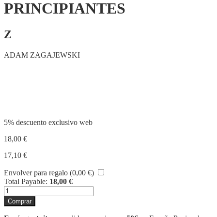
PRINCIPIANTES
Z
ADAM ZAGAJEWSKI
Compartir
5% descuento exclusivo web
18,00
€
17,10
€
Envolver para regalo (
0,00
€
)
Total Payable:
18,00
€
POESÍA
PARA
Comprar
PRINCIPIANTES
cantidad