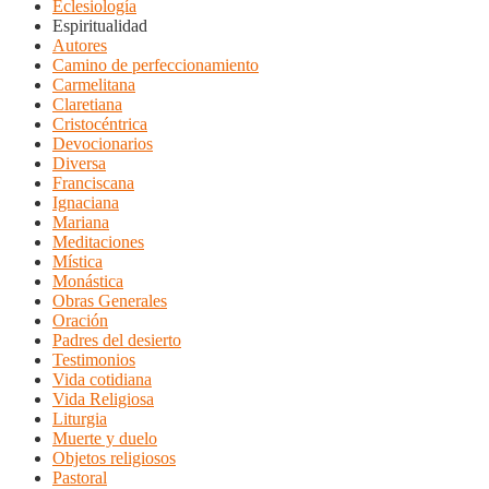
Eclesiología
Espiritualidad
Autores
Camino de perfeccionamiento
Carmelitana
Claretiana
Cristocéntrica
Devocionarios
Diversa
Franciscana
Ignaciana
Mariana
Meditaciones
Mística
Monástica
Obras Generales
Oración
Padres del desierto
Testimonios
Vida cotidiana
Vida Religiosa
Liturgia
Muerte y duelo
Objetos religiosos
Pastoral