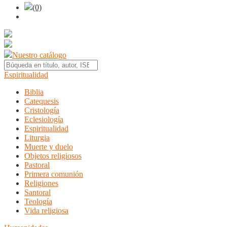
(0)
Nuestro catálogo
Espiritualidad
Biblia
Catequesis
Cristología
Eclesiología
Espiritualidad
Liturgia
Muerte y duelo
Objetos religiosos
Pastoral
Primera comunión
Religiones
Santoral
Teología
Vida religiosa