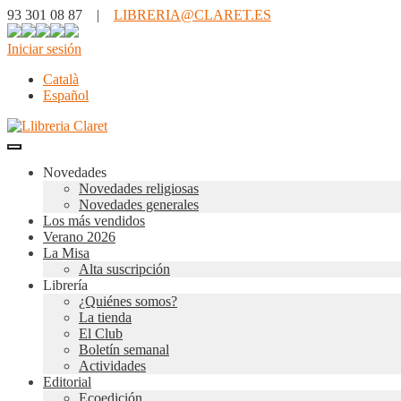
93 301 08 87 |
LIBRERIA@CLARET.ES
Iniciar sesión
Català
Español
Novedades
Novedades religiosas
Novedades generales
Los más vendidos
Verano 2026
La Misa
Alta suscripción
Librería
¿Quiénes somos?
La tienda
El Club
Boletín semanal
Actividades
Editorial
Ecoedición