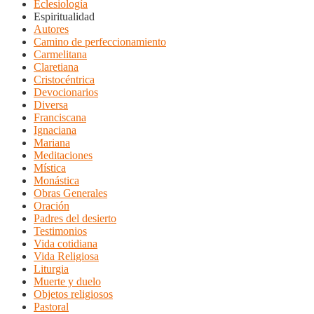
Eclesiología
Espiritualidad
Autores
Camino de perfeccionamiento
Carmelitana
Claretiana
Cristocéntrica
Devocionarios
Diversa
Franciscana
Ignaciana
Mariana
Meditaciones
Mística
Monástica
Obras Generales
Oración
Padres del desierto
Testimonios
Vida cotidiana
Vida Religiosa
Liturgia
Muerte y duelo
Objetos religiosos
Pastoral