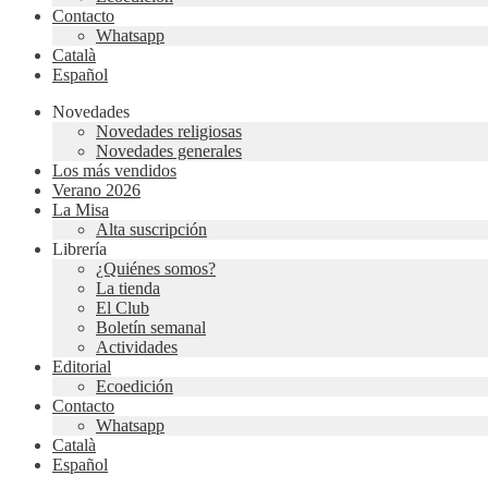
Contacto
Whatsapp
Català
Español
Novedades
Novedades religiosas
Novedades generales
Los más vendidos
Verano 2026
La Misa
Alta suscripción
Librería
¿Quiénes somos?
La tienda
El Club
Boletín semanal
Actividades
Editorial
Ecoedición
Contacto
Whatsapp
Català
Español