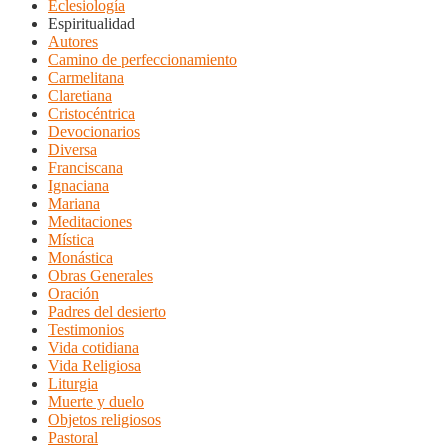
Eclesiología
Espiritualidad
Autores
Camino de perfeccionamiento
Carmelitana
Claretiana
Cristocéntrica
Devocionarios
Diversa
Franciscana
Ignaciana
Mariana
Meditaciones
Mística
Monástica
Obras Generales
Oración
Padres del desierto
Testimonios
Vida cotidiana
Vida Religiosa
Liturgia
Muerte y duelo
Objetos religiosos
Pastoral