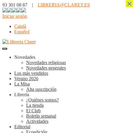
×
93 301 08 87 |
LIBRERIA@CLARET.ES
Iniciar sesión
Català
Español
Novedades
Novedades religiosas
Novedades generales
Los más vendidos
Verano 2026
La Misa
Alta suscripción
Librería
¿Quiénes somos?
La tienda
El Club
Boletín semanal
Actividades
Editorial
Ecoedición