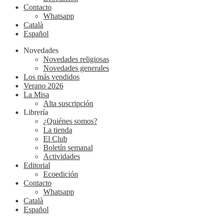
Contacto
Whatsapp
Català
Español
Novedades
Novedades religiosas
Novedades generales
Los más vendidos
Verano 2026
La Misa
Alta suscripción
Librería
¿Quiénes somos?
La tienda
El Club
Boletín semanal
Actividades
Editorial
Ecoedición
Contacto
Whatsapp
Català
Español