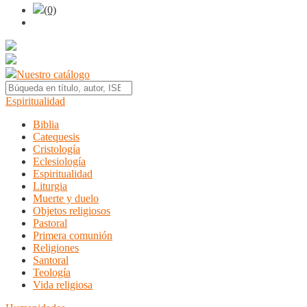
(0)
Nuestro catálogo
Espiritualidad
Biblia
Catequesis
Cristología
Eclesiología
Espiritualidad
Liturgia
Muerte y duelo
Objetos religiosos
Pastoral
Primera comunión
Religiones
Santoral
Teología
Vida religiosa