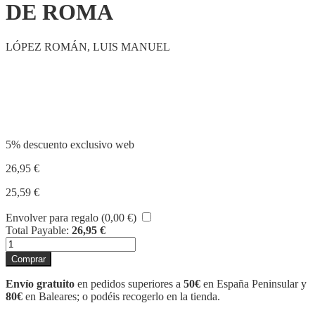
DE ROMA
LÓPEZ ROMÁN, LUIS MANUEL
Compartir
5% descuento exclusivo web
26,95
€
25,59
€
Envolver para regalo (
0,00
€
)
Total Payable:
26,95
€
TIBERIO
GRACO.
Comprar
TRIBUNO
DE
Envío gratuito
en pedidos superiores a
50€
en España Peninsular y
ROMA
80€
en Baleares; o podéis recogerlo en la tienda.
cantidad