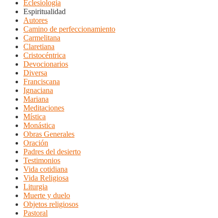
Eclesiología
Espiritualidad
Autores
Camino de perfeccionamiento
Carmelitana
Claretiana
Cristocéntrica
Devocionarios
Diversa
Franciscana
Ignaciana
Mariana
Meditaciones
Mística
Monástica
Obras Generales
Oración
Padres del desierto
Testimonios
Vida cotidiana
Vida Religiosa
Liturgia
Muerte y duelo
Objetos religiosos
Pastoral