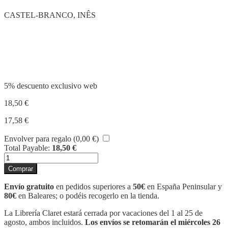
CASTEL-BRANCO, INÊS
Compartir
5% descuento exclusivo web
18,50
€
17,58
€
Envolver para regalo (
0,00
€
)
Total Payable:
18,50
€
UN
PAISATGE,
Comprar
UNA
FLOR
Envío gratuito
en pedidos superiores a
50€
en España Peninsular y
cantidad
80€
en Baleares; o podéis recogerlo en la tienda.
La Librería Claret estará cerrada por vacaciones del 1 al 25 de
agosto, ambos incluidos.
Los envíos se retomarán el miércoles 26