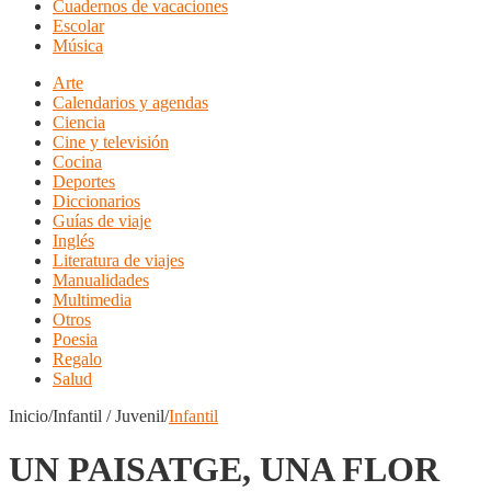
Cuadernos de vacaciones
Escolar
Música
Arte
Calendarios y agendas
Ciencia
Cine y televisión
Cocina
Deportes
Diccionarios
Guías de viaje
Inglés
Literatura de viajes
Manualidades
Multimedia
Otros
Poesia
Regalo
Salud
Inicio/Infantil / Juvenil/
Infantil
UN PAISATGE, UNA FLOR