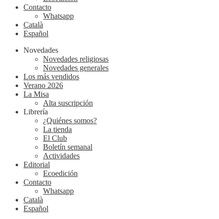
Contacto
Whatsapp
Català
Español
Novedades
Novedades religiosas
Novedades generales
Los más vendidos
Verano 2026
La Misa
Alta suscripción
Librería
¿Quiénes somos?
La tienda
El Club
Boletín semanal
Actividades
Editorial
Ecoedición
Contacto
Whatsapp
Català
Español