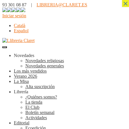
×
93 301 08 87 |
LIBRERIA@CLARET.ES
Iniciar sesión
Català
Español
Novedades
Novedades religiosas
Novedades generales
Los más vendidos
Verano 2026
La Misa
Alta suscripción
Librería
¿Quiénes somos?
La tienda
El Club
Boletín semanal
Actividades
Editorial
Ecoedición