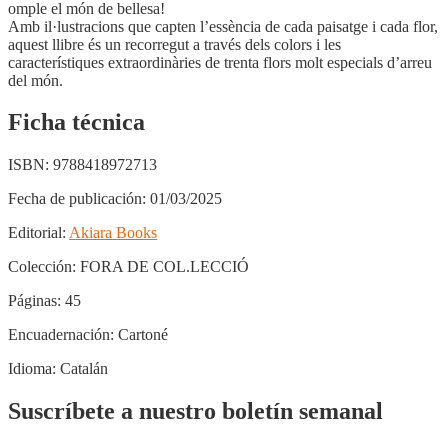
omple el món de bellesa!
Amb il·lustracions que capten l’essència de cada paisatge i cada flor,
aquest llibre és un recorregut a través dels colors i les
característiques extraordinàries de trenta flors molt especials d’arreu
del món.
Ficha técnica
ISBN:
9788418972713
Fecha de publicación:
01/03/2025
Editorial:
Akiara Books
Colección:
FORA DE COL.LECCIÓ
Páginas:
45
Encuadernación:
Cartoné
Idioma:
Catalán
Suscríbete a nuestro boletín semanal