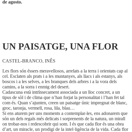
de agosto.
UN PAISATGE, UNA FLOR
CASTEL-BRANCO, INÊS
Les flors són éssers meravellosos, arrelats a la terra i orientats cap al
cel. Esclaten als prats i a les muntanyes, als llacs i als estanys, als
boscos i a les selves, a les branques dels arbres i a la vora dels
camins, a la sorra i enmig del desert.
Cadascuna està intrínsecament associada a un lloc concret, a un
tipus de sòl i de clima que n’han forjat la personalitat i l’han fet tal
com és. Quan s’ajunten, creen un paisatge únic impregnat de blanc,
groc, taronja, vermell, rosa, lila, blau…
Si ens aturem per uns moments a contemplar-les, ens adonarem que
són un dels regals més delicats i sorprenents de la natura, un mirall
on trobar-nos i redescobrir qui som. I és que cada flor és una obra
d’art, un miracle, un prodigi de la intel·ligència de la vida. Cada flor