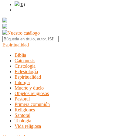
(0)
Nuestro catálogo
Espiritualidad
Biblia
Catequesis
Cristología
Eclesiología
Espiritualidad
Liturgia
Muerte y duelo
Objetos religiosos
Pastoral
Primera comunión
Religiones
Santoral
Teología
Vida religiosa