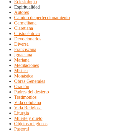
Eclesiología
Espiritualidad
Autores
Camino de perfeccionamiento
Carmelitana
Claretiana
Cristocéntrica
Devocionarios
Diversa
Franciscana
Ignaciana
Mariana
Meditaciones
Mística
Monástica
Obras Generales
Oración
Padres del desierto
Testimonios
Vida cotidiana
Vida Religiosa
Liturgia
Muerte y duelo
Objetos religiosos
Pastoral