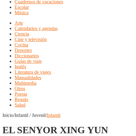
Cuadernos de vacaciones
Escolar
Música
Arte
Calendarios y agendas
Ciencia
Cine y televisión
Cocina
Deportes
Diccionarios
Guías de viaje
Inglés
Literatura de viajes
Manualidades
Multimedia
Otros
Poesia
Regalo
Salud
Inicio/Infantil / Juvenil/
Infantil
EL SENYOR XING YUN