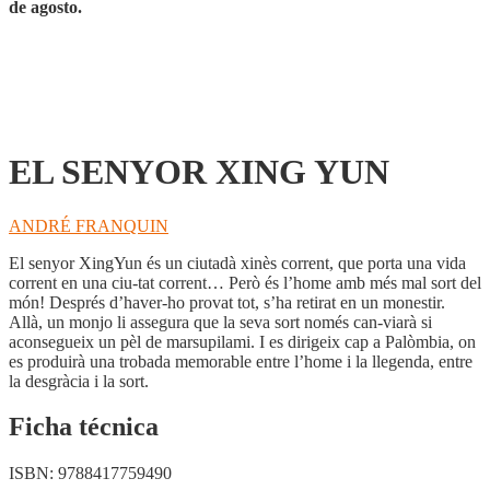
de agosto.
EL SENYOR XING YUN
ANDRÉ FRANQUIN
El senyor XingYun és un ciutadà xinès corrent, que porta una vida
corrent en una ciu-tat corrent… Però és l’home amb més mal sort del
món! Després d’haver-ho provat tot, s’ha retirat en un monestir.
Allà, un monjo li assegura que la seva sort només can-viarà si
aconsegueix un pèl de marsupilami. I es dirigeix cap a Palòmbia, on
es produirà una trobada memorable entre l’home i la llegenda, entre
la desgràcia i la sort.
Ficha técnica
ISBN:
9788417759490