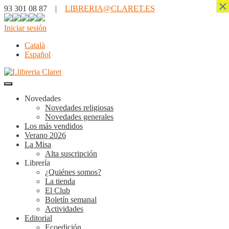
×
93 301 08 87 |
LIBRERIA@CLARET.ES
Iniciar sesión
Català
Español
Novedades
Novedades religiosas
Novedades generales
Los más vendidos
Verano 2026
La Misa
Alta suscripción
Librería
¿Quiénes somos?
La tienda
El Club
Boletín semanal
Actividades
Editorial
Ecoedición