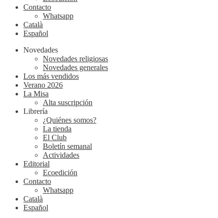
Contacto
Whatsapp
Català
Español
Novedades
Novedades religiosas
Novedades generales
Los más vendidos
Verano 2026
La Misa
Alta suscripción
Librería
¿Quiénes somos?
La tienda
El Club
Boletín semanal
Actividades
Editorial
Ecoedición
Contacto
Whatsapp
Català
Español