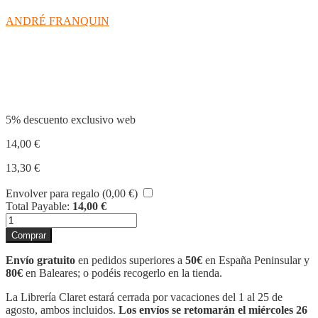
ANDRÉ FRANQUIN
Compartir
5% descuento exclusivo web
14,00
€
13,30
€
Envolver para regalo (
0,00
€
)
Total Payable:
14,00
€
EL
SENYOR
Comprar
XING
YUN
Envío gratuito
en pedidos superiores a
50€
en España Peninsular y
cantidad
80€
en Baleares; o podéis recogerlo en la tienda.
La Librería Claret estará cerrada por vacaciones del 1 al 25 de
agosto, ambos incluidos.
Los envíos se retomarán el miércoles 26