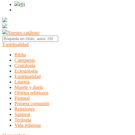
(0)
Nuestro catálogo
Espiritualidad
Biblia
Catequesis
Cristología
Eclesiología
Espiritualidad
Liturgia
Muerte y duelo
Objetos religiosos
Pastoral
Primera comunión
Religiones
Santoral
Teología
Vida religiosa