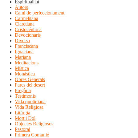
Espiritualitat
Autors
Camí de perfeccionament
Carmelitana
Claretiana
Cristocéntrica
Devocionaris
Diversa
Franciscana
Ignaciana
Mariana
Meditacions
Mística
Monàstica
Obres Generals
Pares del desert
Pregària
Testimonis
Vida quotidiana
Vida Religiosa
Litúrgia
Mort i Dol
Objectes Religiosos
Pastoral
Primera Comunió