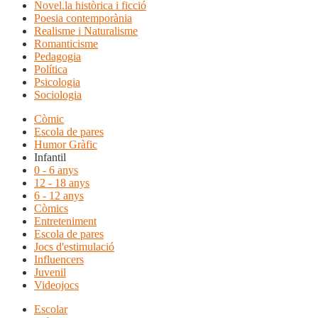
Novel.la històrica i ficció
Poesia contemporània
Realisme i Naturalisme
Romanticisme
Pedagogia
Política
Psicologia
Sociologia
Còmic
Escola de pares
Humor Gràfic
Infantil
0 - 6 anys
12 - 18 anys
6 - 12 anys
Còmics
Entreteniment
Escola de pares
Jocs d'estimulació
Influencers
Juvenil
Videojocs
Escolar