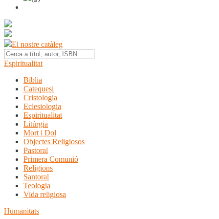
El nostre catàleg
Espiritualitat
Bíblia
Catequesi
Cristologia
Eclesiologia
Espiritualitat
Litúrgia
Mort i Dol
Objectes Religiosos
Pastoral
Primera Comunió
Religions
Santoral
Teologia
Vida religiosa
Humanitats