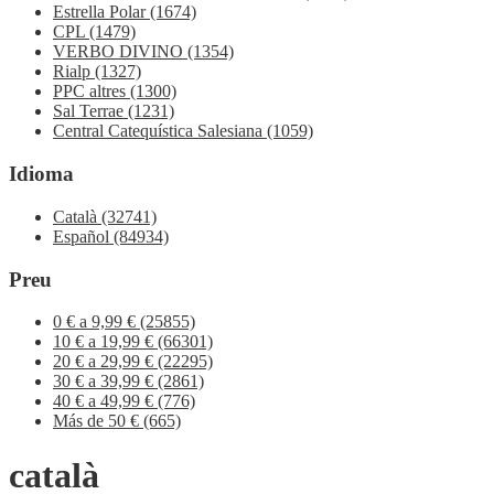
Estrella Polar
(1674)
CPL
(1479)
VERBO DIVINO
(1354)
Rialp
(1327)
PPC altres
(1300)
Sal Terrae
(1231)
Central Catequística Salesiana
(1059)
Idioma
Català
(32741)
Español
(84934)
Preu
0 € a 9,99 €
(25855)
10 € a 19,99 €
(66301)
20 € a 29,99 €
(22295)
30 € a 39,99 €
(2861)
40 € a 49,99 €
(776)
Más de 50 €
(665)
català