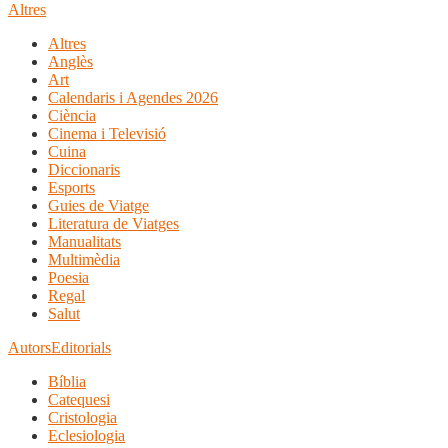
Altres
Altres
Anglès
Art
Calendaris i Agendes 2026
Ciència
Cinema i Televisió
Cuina
Diccionaris
Esports
Guies de Viatge
Literatura de Viatges
Manualitats
Multimèdia
Poesia
Regal
Salut
Autors
Editorials
Bíblia
Catequesi
Cristologia
Eclesiologia