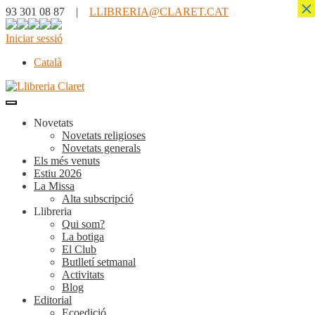
×
93 301 08 87 |
LLIBRERIA@CLARET.CAT
Iniciar sessió
Català
Novetats
Novetats religioses
Novetats generals
Els més venuts
Estiu 2026
La Missa
Alta subscripció
Llibreria
Qui som?
La botiga
El Club
Butlletí setmanal
Activitats
Blog
Editorial
Ecoedició