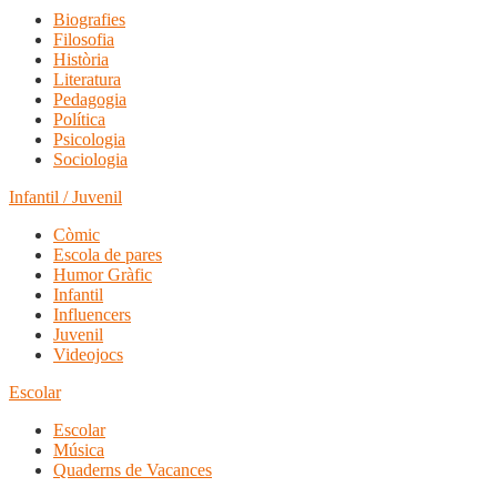
Biografies
Filosofia
Història
Literatura
Pedagogia
Política
Psicologia
Sociologia
Infantil / Juvenil
Còmic
Escola de pares
Humor Gràfic
Infantil
Influencers
Juvenil
Videojocs
Escolar
Escolar
Música
Quaderns de Vacances