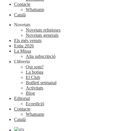
Contacte
Whatsapp
Català
Novetats
Novetats religioses
Novetats generals
Els més venuts
Estiu 2026
La Missa
Alta subscripció
Llibreria
Qui som?
La botiga
El Club
Butlletí setmanal
Activitats
Blog
Editorial
Ecoedició
Contacte
Whatsapp
Català
(0)