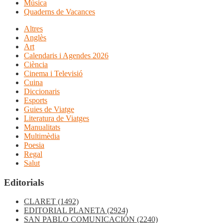
Música
Quaderns de Vacances
Altres
Anglès
Art
Calendaris i Agendes 2026
Ciència
Cinema i Televisió
Cuina
Diccionaris
Esports
Guies de Viatge
Literatura de Viatges
Manualitats
Multimèdia
Poesia
Regal
Salut
Editorials
CLARET
(1492)
EDITORIAL PLANETA
(2924)
SAN PABLO COMUNICACIÓN
(2240)