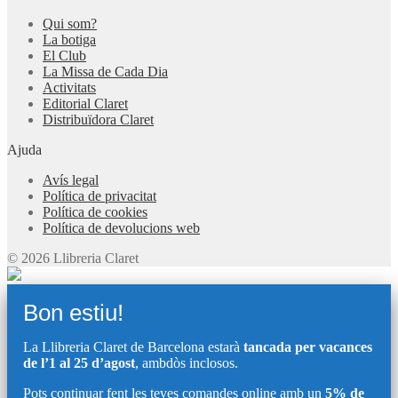
Qui som?
La botiga
El Club
La Missa de Cada Dia
Activitats
Editorial Claret
Distribuïdora Claret
Ajuda
Avís legal
Política de privacitat
Política de cookies
Política de devolucions web
© 2026 Llibreria Claret
Bon estiu!
La Llibreria Claret de Barcelona estarà
tancada per vacances
de l’1 al 25 d’agost
, ambdòs inclosos.
Pots continuar fent les teves comandes online amb un
5% de