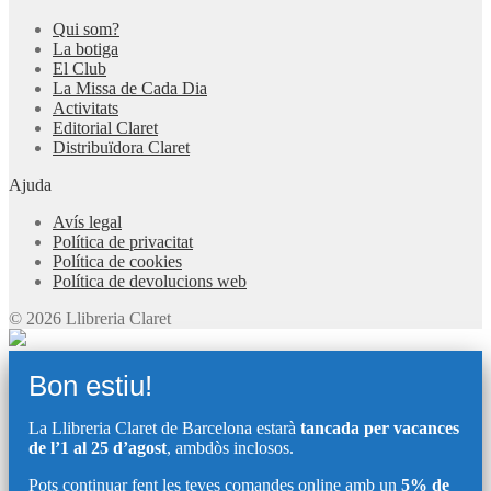
Qui som?
La botiga
El Club
La Missa de Cada Dia
Activitats
Editorial Claret
Distribuïdora Claret
Ajuda
Avís legal
Política de privacitat
Política de cookies
Política de devolucions web
© 2026 Llibreria Claret
Bon estiu!
La Llibreria Claret de Barcelona estarà
tancada per vacances
de l’1 al 25 d’agost
, ambdòs inclosos.
Pots continuar fent les teves comandes online amb un
5% de