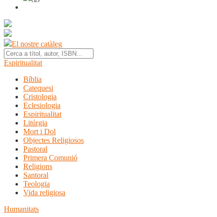
El nostre catàleg
Espiritualitat
Bíblia
Catequesi
Cristologia
Eclesiologia
Espiritualitat
Litúrgia
Mort i Dol
Objectes Religiosos
Pastoral
Primera Comunió
Religions
Santoral
Teologia
Vida religiosa
Humanitats