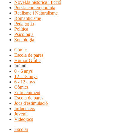
Novel.la històrica i ficció
Poesia contemporània
Realisme i Naturalisme
Romanticisme
Pedagogia
Política
Psicologia
Sociologia
Còmic
Escola de pares
Humor Gràfic
Infantil
0 - 6 anys
12 - 18 anys
6 - 12 anys
Còmics
Entreteniment
Escola de pares
Jocs d'estimulació
Influencers
Juvenil
Videojocs
Escolar