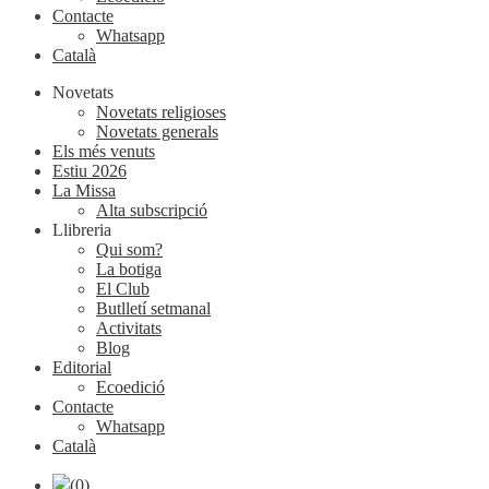
Contacte
Whatsapp
Català
Novetats
Novetats religioses
Novetats generals
Els més venuts
Estiu 2026
La Missa
Alta subscripció
Llibreria
Qui som?
La botiga
El Club
Butlletí setmanal
Activitats
Blog
Editorial
Ecoedició
Contacte
Whatsapp
Català
(0)