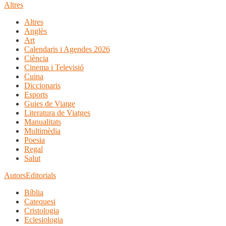
Altres
Altres
Anglès
Art
Calendaris i Agendes 2026
Ciència
Cinema i Televisió
Cuina
Diccionaris
Esports
Guies de Viatge
Literatura de Viatges
Manualitats
Multimèdia
Poesia
Regal
Salut
Autors
Editorials
Bíblia
Catequesi
Cristologia
Eclesiologia