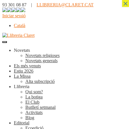
×
93 301 08 87 |
LLIBRERIA@CLARET.CAT
Iniciar sessió
Català
Novetats
Novetats religioses
Novetats generals
Els més venuts
Estiu 2026
La Missa
Alta subscripció
Llibreria
Qui som?
La botiga
El Club
Butlletí setmanal
Activitats
Blog
Editorial
Ecoedició