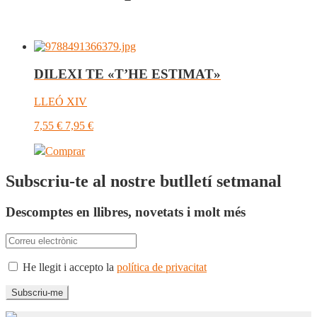
DILEXI TE «T’HE ESTIMAT»
LLEÓ XIV
7,55
€
7,95
€
Comprar
Subscriu-te al nostre butlletí setmanal
Descomptes en llibres, novetats i molt més
He llegit i accepto la
política de privacitat