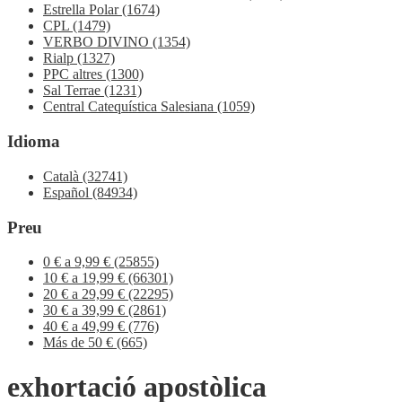
Estrella Polar
(1674)
CPL
(1479)
VERBO DIVINO
(1354)
Rialp
(1327)
PPC altres
(1300)
Sal Terrae
(1231)
Central Catequística Salesiana
(1059)
Idioma
Català
(32741)
Español
(84934)
Preu
0 € a 9,99 €
(25855)
10 € a 19,99 €
(66301)
20 € a 29,99 €
(22295)
30 € a 39,99 €
(2861)
40 € a 49,99 €
(776)
Más de 50 €
(665)
exhortació apostòlica