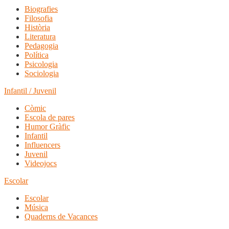
Biografies
Filosofia
Història
Literatura
Pedagogia
Política
Psicologia
Sociologia
Infantil / Juvenil
Còmic
Escola de pares
Humor Gràfic
Infantil
Influencers
Juvenil
Videojocs
Escolar
Escolar
Música
Quaderns de Vacances