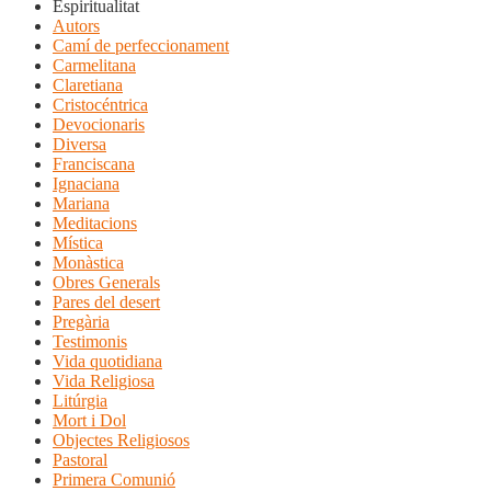
Espiritualitat
Autors
Camí de perfeccionament
Carmelitana
Claretiana
Cristocéntrica
Devocionaris
Diversa
Franciscana
Ignaciana
Mariana
Meditacions
Mística
Monàstica
Obres Generals
Pares del desert
Pregària
Testimonis
Vida quotidiana
Vida Religiosa
Litúrgia
Mort i Dol
Objectes Religiosos
Pastoral
Primera Comunió