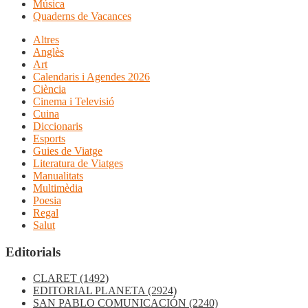
Música
Quaderns de Vacances
Altres
Anglès
Art
Calendaris i Agendes 2026
Ciència
Cinema i Televisió
Cuina
Diccionaris
Esports
Guies de Viatge
Literatura de Viatges
Manualitats
Multimèdia
Poesia
Regal
Salut
Editorials
CLARET
(1492)
EDITORIAL PLANETA
(2924)
SAN PABLO COMUNICACIÓN
(2240)