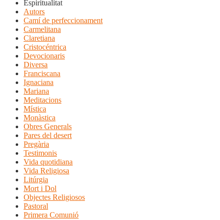
Espiritualitat
Autors
Camí de perfeccionament
Carmelitana
Claretiana
Cristocéntrica
Devocionaris
Diversa
Franciscana
Ignaciana
Mariana
Meditacions
Mística
Monàstica
Obres Generals
Pares del desert
Pregària
Testimonis
Vida quotidiana
Vida Religiosa
Litúrgia
Mort i Dol
Objectes Religiosos
Pastoral
Primera Comunió