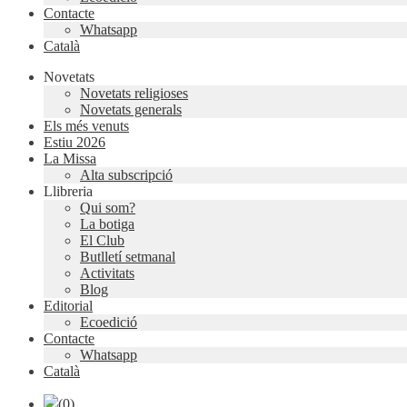
Contacte
Whatsapp
Català
Novetats
Novetats religioses
Novetats generals
Els més venuts
Estiu 2026
La Missa
Alta subscripció
Llibreria
Qui som?
La botiga
El Club
Butlletí setmanal
Activitats
Blog
Editorial
Ecoedició
Contacte
Whatsapp
Català
(0)