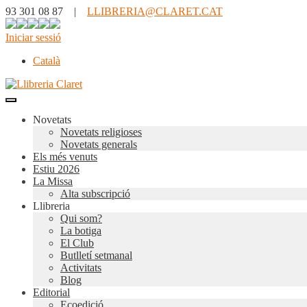
93 301 08 87 |
LLIBRERIA@CLARET.CAT
Iniciar sessió
Català
Novetats
Novetats religioses
Novetats generals
Els més venuts
Estiu 2026
La Missa
Alta subscripció
Llibreria
Qui som?
La botiga
El Club
Butlletí setmanal
Activitats
Blog
Editorial
Ecoedició