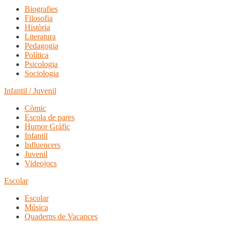
Biografies
Filosofia
Història
Literatura
Pedagogia
Política
Psicologia
Sociologia
Infantil / Juvenil
Còmic
Escola de pares
Humor Gràfic
Infantil
Influencers
Juvenil
Videojocs
Escolar
Escolar
Música
Quaderns de Vacances