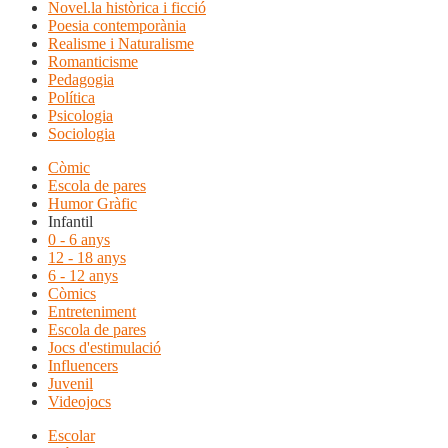
Novel.la històrica i ficció
Poesia contemporània
Realisme i Naturalisme
Romanticisme
Pedagogia
Política
Psicologia
Sociologia
Còmic
Escola de pares
Humor Gràfic
Infantil
0 - 6 anys
12 - 18 anys
6 - 12 anys
Còmics
Entreteniment
Escola de pares
Jocs d'estimulació
Influencers
Juvenil
Videojocs
Escolar