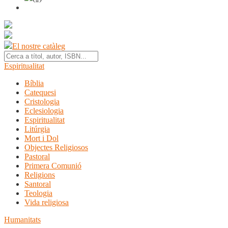
El nostre catàleg
Espiritualitat
Bíblia
Catequesi
Cristologia
Eclesiologia
Espiritualitat
Litúrgia
Mort i Dol
Objectes Religiosos
Pastoral
Primera Comunió
Religions
Santoral
Teologia
Vida religiosa
Humanitats