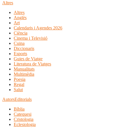
Altres
Altres
Anglès
Art
Calendaris i Agendes 2026
Ciència
Cinema i Televisió
Cuina
Diccionaris
Esports
Guies de Viatge
Literatura de Viatges
Manualitats
Multimèdia
Poesia
Regal
Salut
Autors
Editorials
Bíblia
Catequesi
Cristologia
Eclesiologia