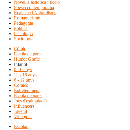
Novel.la històrica i ficció
Poesia contemporània
Realisme i Naturalisme
Romanticisme
Pedagogia
Política
Psicologia
Sociologia
Còmic
Escola de pares
Humor Gràfic
Infantil
0 - 6 anys
12 - 18 anys
6 - 12 anys
Còmics
Entreteniment
Escola de pares
Jocs d'estimulació
Influencers
Juvenil
Videojocs
Escolar