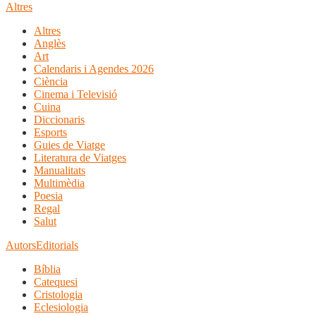
Altres
Altres
Anglès
Art
Calendaris i Agendes 2026
Ciència
Cinema i Televisió
Cuina
Diccionaris
Esports
Guies de Viatge
Literatura de Viatges
Manualitats
Multimèdia
Poesia
Regal
Salut
Autors
Editorials
Bíblia
Catequesi
Cristologia
Eclesiologia