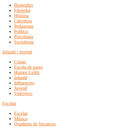
Biografies
Filosofia
Història
Literatura
Pedagogia
Política
Psicologia
Sociologia
Infantil / Juvenil
Còmic
Escola de pares
Humor Gràfic
Infantil
Influencers
Juvenil
Videojocs
Escolar
Escolar
Música
Quaderns de Vacances