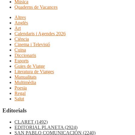
Música
Quaderns de Vacances
Altres
Anglès
Art
Calendaris i Agendes 2026
Ciència
Cinema i Televisió
Cuina
Diccionaris
Esports
Guies de Viatge
Literatura de Viatges
Manualitats
Multimèdia
Poesia
Regal
Salut
Editorials
CLARET
(1492)
EDITORIAL PLANETA
(2924)
SAN PABLO COMUNICACIÓN
(2240)