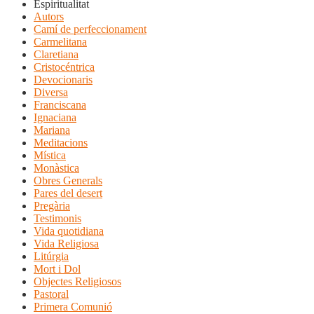
Espiritualitat
Autors
Camí de perfeccionament
Carmelitana
Claretiana
Cristocéntrica
Devocionaris
Diversa
Franciscana
Ignaciana
Mariana
Meditacions
Mística
Monàstica
Obres Generals
Pares del desert
Pregària
Testimonis
Vida quotidiana
Vida Religiosa
Litúrgia
Mort i Dol
Objectes Religiosos
Pastoral
Primera Comunió