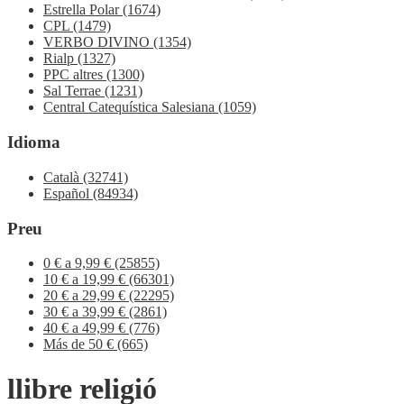
Estrella Polar
(1674)
CPL
(1479)
VERBO DIVINO
(1354)
Rialp
(1327)
PPC altres
(1300)
Sal Terrae
(1231)
Central Catequística Salesiana
(1059)
Idioma
Català
(32741)
Español
(84934)
Preu
0 € a 9,99 €
(25855)
10 € a 19,99 €
(66301)
20 € a 29,99 €
(22295)
30 € a 39,99 €
(2861)
40 € a 49,99 €
(776)
Más de 50 €
(665)
llibre religió