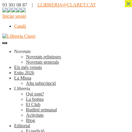
×
93 301 08 87 |
LLIBRERIA@CLARET.CAT
Iniciar sessió
Català
Novetats
Novetats religioses
Novetats generals
Els més venuts
Estiu 2026
La Missa
Alta subscripció
Llibreria
Qui som?
La botiga
El Club
Butlletí setmanal
Activitats
Blog
Editorial
Ecoedició