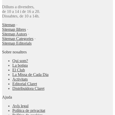
Dilluns a divendres,
de 10 a 14 i de 16 a 20.
Dissabtes, de 10 a 14h.
Sitemap
·
Sitemap llibres
·
Sitemap Autors
·
Sitemap Categories
·
Sitemap Editorials
Sobre nosaltres
Qui som?
La botiga
El Club
La Missa de Cada Dia
Activitats
Editorial Claret
Distribuïdora Claret
Ajuda
Avís legal
Política de privacitat