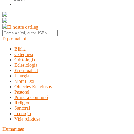
El nostre catàleg
Espiritualitat
Bíblia
Catequesi
Cristologia
Eclesiologia
Espiritualitat
Litúrgia
Mort i Dol
Objectes Religiosos
Pastoral
Primera Comunió
Religions
Santoral
Teologia
Vida religiosa
Humanitats