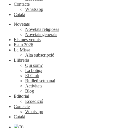
Contacte
Whatsapp
Català
Novetats
Novetats religioses
Novetats generals
Els més venuts
Estiu 2026
La Missa
Alta subscripció
Llibreria
Qui som?
La botiga
El Club
Butlletí setmanal
Activitats
Blog
Editorial
Ecoedició
Contacte
Whatsapp
Català
(0)