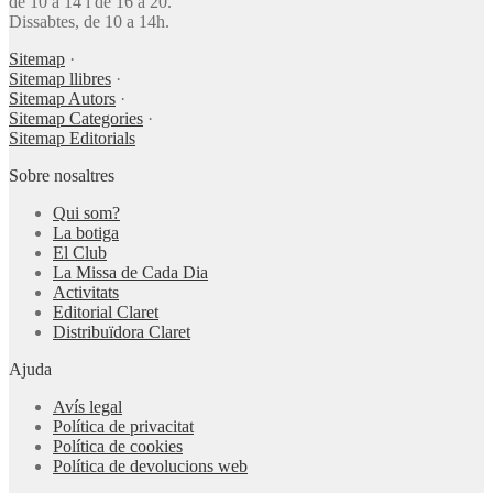
de 10 a 14 i de 16 a 20.
Dissabtes, de 10 a 14h.
Sitemap
·
Sitemap llibres
·
Sitemap Autors
·
Sitemap Categories
·
Sitemap Editorials
Sobre nosaltres
Qui som?
La botiga
El Club
La Missa de Cada Dia
Activitats
Editorial Claret
Distribuïdora Claret
Ajuda
Avís legal
Política de privacitat
Política de cookies
Política de devolucions web