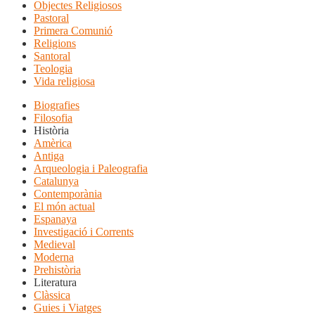
Objectes Religiosos
Pastoral
Primera Comunió
Religions
Santoral
Teologia
Vida religiosa
Biografies
Filosofia
Història
Amèrica
Antiga
Arqueologia i Paleografia
Catalunya
Contemporània
El món actual
Espanaya
Investigació i Corrents
Medieval
Moderna
Prehistòria
Literatura
Clàssica
Guies i Viatges