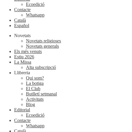
Ecoedició
Contacte
Whatsapp
Català
Español
Novetats
Novetats religioses
Novetats generals
Els més venuts
Estiu 2026
La Missa
Alta subscripció
Llibreria
Qui som?
La botiga
El Club
Butlletí setmanal
Activitats
Blog
Editorial
Ecoedició
Contacte
Whatsapp
Català