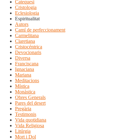
Catequesi
Cristologia
Eclesiologia
Espiritualitat
Autors
Camí de perfeccionament
Carmelitana
Claretiana
Cristocéntrica
Devocionaris
Diversa
Franciscana
Ignaciana
Mariana
Meditacions
Mística
Monàstica
Obres Generals
Pares del desert
Pregària
Testimonis
Vida quotidiana
Vida Religiosa
Litúrgia
Mort i Dol