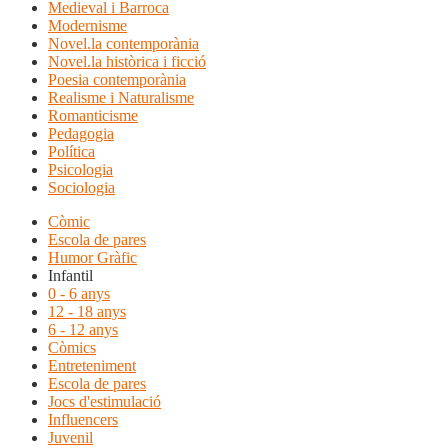
Medieval i Barroca
Modernisme
Novel.la contemporània
Novel.la històrica i ficció
Poesia contemporània
Realisme i Naturalisme
Romanticisme
Pedagogia
Política
Psicologia
Sociologia
Còmic
Escola de pares
Humor Gràfic
Infantil
0 - 6 anys
12 - 18 anys
6 - 12 anys
Còmics
Entreteniment
Escola de pares
Jocs d'estimulació
Influencers
Juvenil