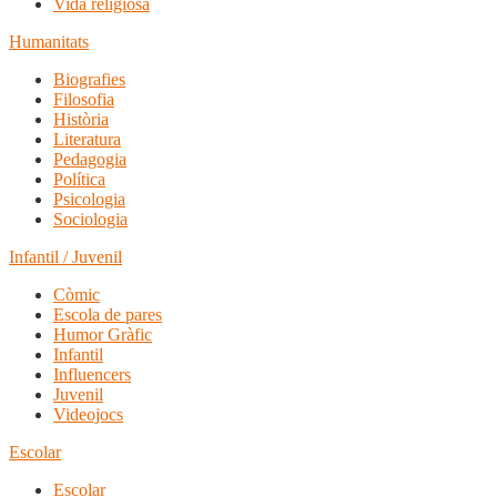
Vida religiosa
Humanitats
Biografies
Filosofia
Història
Literatura
Pedagogia
Política
Psicologia
Sociologia
Infantil / Juvenil
Còmic
Escola de pares
Humor Gràfic
Infantil
Influencers
Juvenil
Videojocs
Escolar
Escolar