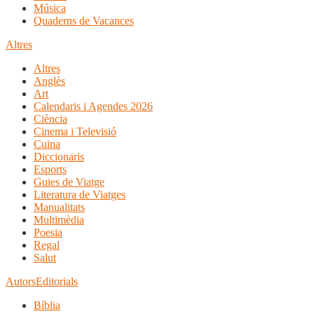
Música
Quaderns de Vacances
Altres
Altres
Anglès
Art
Calendaris i Agendes 2026
Ciència
Cinema i Televisió
Cuina
Diccionaris
Esports
Guies de Viatge
Literatura de Viatges
Manualitats
Multimèdia
Poesia
Regal
Salut
Autors
Editorials
Bíblia