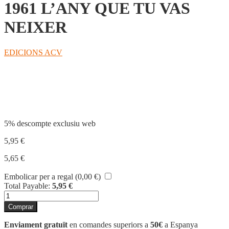
1961 L’ANY QUE TU VAS
NEIXER
EDICIONS ACV
Compartir
5% descompte exclusiu web
5,95
€
5,65
€
Embolicar per a regal (
0,00
€
)
Total Payable:
5,95
€
quantitat
de
Comprar
1961
L'ANY
Enviament gratuït
en comandes superiors a
50€
a Espanya