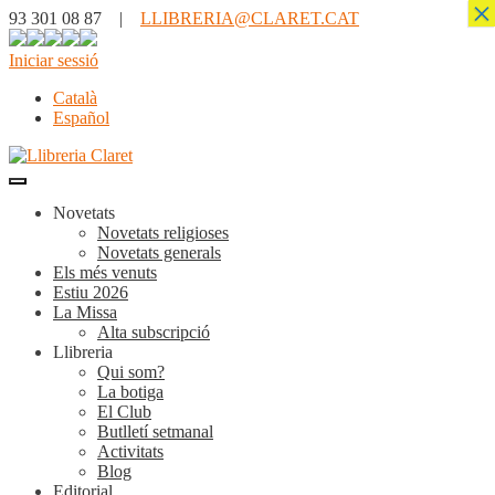
×
93 301 08 87 |
LLIBRERIA@CLARET.CAT
Iniciar sessió
Català
Español
Novetats
Novetats religioses
Novetats generals
Els més venuts
Estiu 2026
La Missa
Alta subscripció
Llibreria
Qui som?
La botiga
El Club
Butlletí setmanal
Activitats
Blog
Editorial