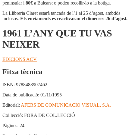
QUE
peninsular i
80€
a Balears; o podeu recollir-lo a la botiga.
TU
VAS
La Llibreria Claret estarà tancada de l’1 al 25 d’agost, ambdòs
NEIXER
inclosos.
Els enviaments es reactivaran el dimecres 26 d’agost.
1961 L’ANY QUE TU VAS
NEIXER
EDICIONS ACV
Fitxa tècnica
ISBN:
9788488907462
Data de publicació:
01/11/1995
Editorial:
AFERS DE COMUNICACIO VISUAL, S.A.
Col.lecció:
FORA DE COL.LECCIÓ
Pàgines:
24