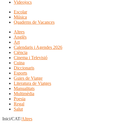
Videojocs
Escolar
Música
Quaderns de Vacances
Altres
Anglès
Art
Calendaris i Agendes 2026
Ciència
Cinema i Televisió
Cuina
Diccionaris
Esports
Guies de Viatge
Literatura de Viatges
Manualitats
Multimèdia
Poesia
Regal
Salut
Inici/CAT/
Altres