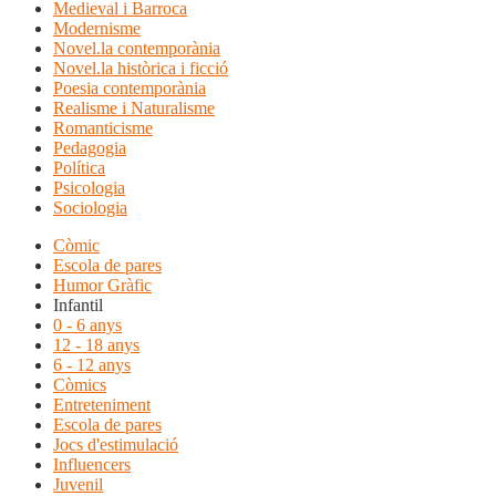
Medieval i Barroca
Modernisme
Novel.la contemporània
Novel.la històrica i ficció
Poesia contemporània
Realisme i Naturalisme
Romanticisme
Pedagogia
Política
Psicologia
Sociologia
Còmic
Escola de pares
Humor Gràfic
Infantil
0 - 6 anys
12 - 18 anys
6 - 12 anys
Còmics
Entreteniment
Escola de pares
Jocs d'estimulació
Influencers
Juvenil