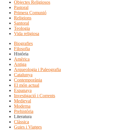
Objectes Religiosos
Pastoral
Primera Comunió
Religions
Santoral
Teologia
Vida religiosa
Biografies
Filosofia
Història
Amèrica
Antiga
Arqueologia i Paleografia
Catalunya
Contemporània
El món actual
Espanaya
Investigació i Corrents
Medieval
Moderna
Prehistòria
Literatura
Clàssica
Guies i Viatges