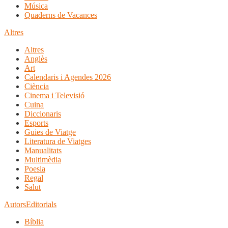
Música
Quaderns de Vacances
Altres
Altres
Anglès
Art
Calendaris i Agendes 2026
Ciència
Cinema i Televisió
Cuina
Diccionaris
Esports
Guies de Viatge
Literatura de Viatges
Manualitats
Multimèdia
Poesia
Regal
Salut
Autors
Editorials
Bíblia