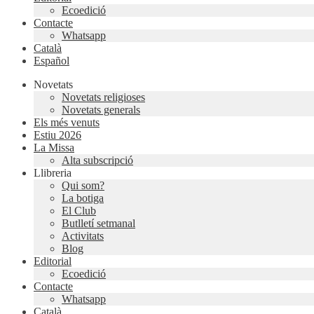
Ecoedició
Contacte
Whatsapp
Català
Español
Novetats
Novetats religioses
Novetats generals
Els més venuts
Estiu 2026
La Missa
Alta subscripció
Llibreria
Qui som?
La botiga
El Club
Butlletí setmanal
Activitats
Blog
Editorial
Ecoedició
Contacte
Whatsapp
Català