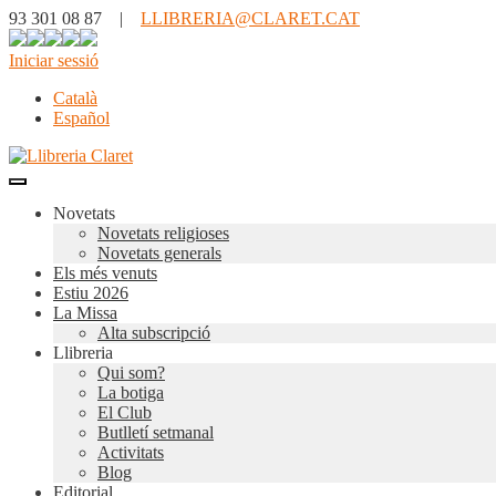
93 301 08 87 |
LLIBRERIA@CLARET.CAT
Iniciar sessió
Català
Español
Novetats
Novetats religioses
Novetats generals
Els més venuts
Estiu 2026
La Missa
Alta subscripció
Llibreria
Qui som?
La botiga
El Club
Butlletí setmanal
Activitats
Blog
Editorial