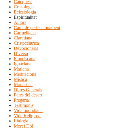
Catequesi
Cristologia
Eclesiologia
Espiritualitat
Autors
Camí de perfeccionament
Carmelitana
Claretiana
Cristocéntrica
Devocionaris
Diversa
Franciscana
Ignaciana
Mariana
Meditacions
Mística
Monàstica
Obres Generals
Pares del desert
Pregària
Testimonis
Vida quotidiana
Vida Religiosa
Litúrgia
Mort i Dol