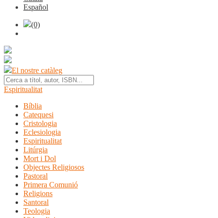
Español
(0)
El nostre catàleg
Espiritualitat
Bíblia
Catequesi
Cristologia
Eclesiologia
Espiritualitat
Litúrgia
Mort i Dol
Objectes Religiosos
Pastoral
Primera Comunió
Religions
Santoral
Teologia