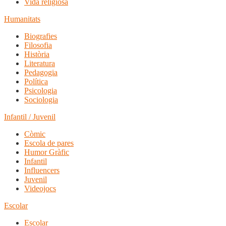
Vida religiosa
Humanitats
Biografies
Filosofia
Història
Literatura
Pedagogia
Política
Psicologia
Sociologia
Infantil / Juvenil
Còmic
Escola de pares
Humor Gràfic
Infantil
Influencers
Juvenil
Videojocs
Escolar
Escolar