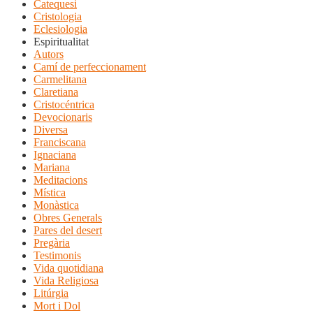
Catequesi
Cristologia
Eclesiologia
Espiritualitat
Autors
Camí de perfeccionament
Carmelitana
Claretiana
Cristocéntrica
Devocionaris
Diversa
Franciscana
Ignaciana
Mariana
Meditacions
Mística
Monàstica
Obres Generals
Pares del desert
Pregària
Testimonis
Vida quotidiana
Vida Religiosa
Litúrgia
Mort i Dol