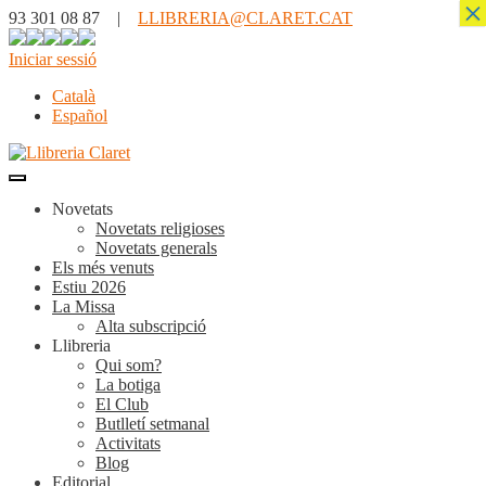
×
93 301 08 87 |
LLIBRERIA@CLARET.CAT
Iniciar sessió
Català
Español
Novetats
Novetats religioses
Novetats generals
Els més venuts
Estiu 2026
La Missa
Alta subscripció
Llibreria
Qui som?
La botiga
El Club
Butlletí setmanal
Activitats
Blog
Editorial