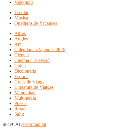
Videojocs
Escolar
Música
Quaderns de Vacances
Altres
Anglès
Art
Calendaris i Agendes 2026
Ciència
Cinema i Televisió
Cuina
Diccionaris
Esports
Guies de Viatge
Literatura de Viatges
Manualitats
Multimèdia
Poesia
Regal
Salut
Inici/CAT/
Espiritualitat