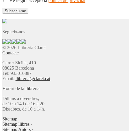
He llegit i accepto la
política de privacitat
Segueix-nos
© 2026 Llibreria Claret
Contacte
Carrer Sicília, 410
08025 Barcelona
Tel: 933010887
Email:
llibreria@claret.cat
Horari de la llibreria
Dilluns a divendres,
de 10 a 14 i de 16 a 20.
Dissabtes, de 10 a 14h.
Sitemap
·
Sitemap llibres
·
Sitemap Autors
·