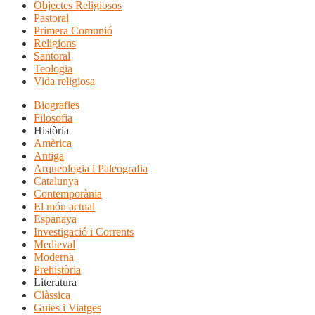
Objectes Religiosos
Pastoral
Primera Comunió
Religions
Santoral
Teologia
Vida religiosa
Biografies
Filosofia
Història
Amèrica
Antiga
Arqueologia i Paleografia
Catalunya
Contemporània
El món actual
Espanaya
Investigació i Corrents
Medieval
Moderna
Prehistòria
Literatura
Clàssica
Guies i Viatges