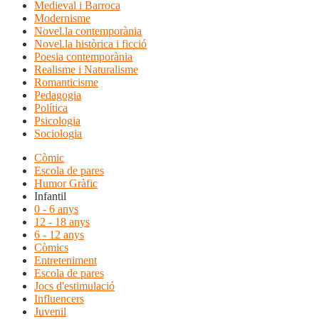
Medieval i Barroca
Modernisme
Novel.la contemporània
Novel.la històrica i ficció
Poesia contemporània
Realisme i Naturalisme
Romanticisme
Pedagogia
Política
Psicologia
Sociologia
Còmic
Escola de pares
Humor Gràfic
Infantil
0 - 6 anys
12 - 18 anys
6 - 12 anys
Còmics
Entreteniment
Escola de pares
Jocs d'estimulació
Influencers
Juvenil