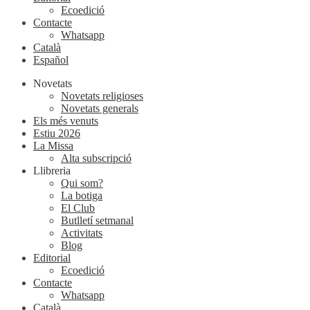
Ecoedició
Contacte
Whatsapp
Català
Español
Novetats
Novetats religioses
Novetats generals
Els més venuts
Estiu 2026
La Missa
Alta subscripció
Llibreria
Qui som?
La botiga
El Club
Butlletí setmanal
Activitats
Blog
Editorial
Ecoedició
Contacte
Whatsapp
Català