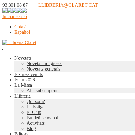
93 301 08 87 |
LLIBRERIA@CLARET.CAT
Iniciar sessió
Català
Español
Novetats
Novetats religioses
Novetats generals
Els més venuts
Estiu 2026
La Missa
Alta subscripció
Llibreria
Qui som?
La botiga
El Club
Butlletí setmanal
Activitats
Blog
Editorial