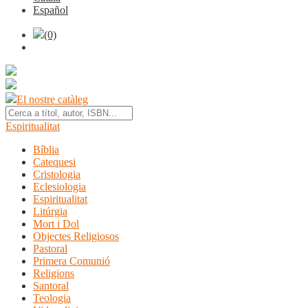
Español
(0)
El nostre catàleg
Espiritualitat
Bíblia
Catequesi
Cristologia
Eclesiologia
Espiritualitat
Litúrgia
Mort i Dol
Objectes Religiosos
Pastoral
Primera Comunió
Religions
Santoral
Teologia