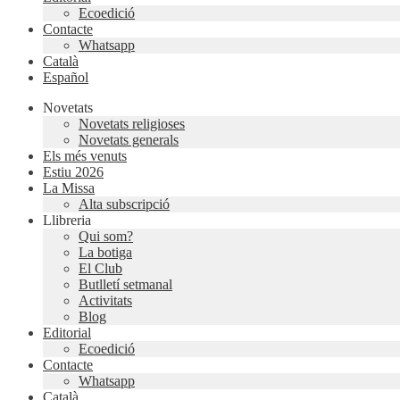
Ecoedició
Contacte
Whatsapp
Català
Español
Novetats
Novetats religioses
Novetats generals
Els més venuts
Estiu 2026
La Missa
Alta subscripció
Llibreria
Qui som?
La botiga
El Club
Butlletí setmanal
Activitats
Blog
Editorial
Ecoedició
Contacte
Whatsapp
Català