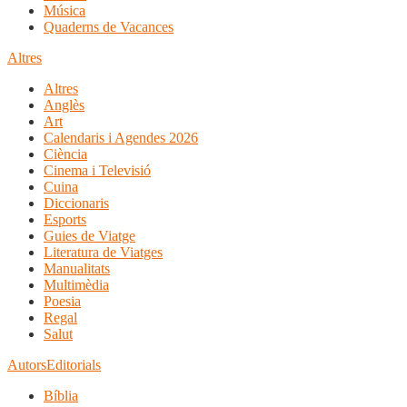
Música
Quaderns de Vacances
Altres
Altres
Anglès
Art
Calendaris i Agendes 2026
Ciència
Cinema i Televisió
Cuina
Diccionaris
Esports
Guies de Viatge
Literatura de Viatges
Manualitats
Multimèdia
Poesia
Regal
Salut
Autors
Editorials
Bíblia