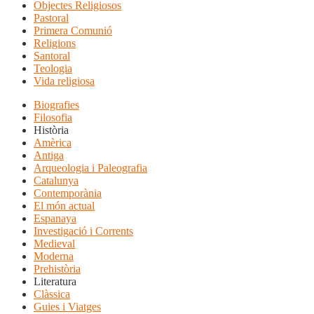
Objectes Religiosos
Pastoral
Primera Comunió
Religions
Santoral
Teologia
Vida religiosa
Biografies
Filosofia
Història
Amèrica
Antiga
Arqueologia i Paleografia
Catalunya
Contemporània
El món actual
Espanaya
Investigació i Corrents
Medieval
Moderna
Prehistòria
Literatura
Clàssica
Guies i Viatges