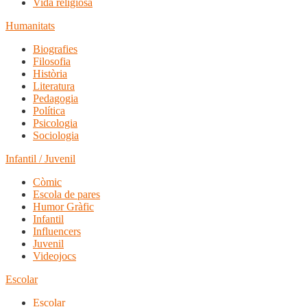
Vida religiosa
Humanitats
Biografies
Filosofia
Història
Literatura
Pedagogia
Política
Psicologia
Sociologia
Infantil / Juvenil
Còmic
Escola de pares
Humor Gràfic
Infantil
Influencers
Juvenil
Videojocs
Escolar
Escolar