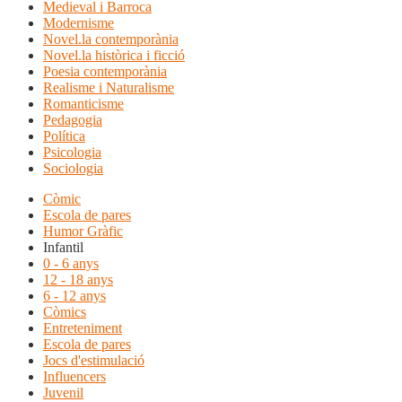
Medieval i Barroca
Modernisme
Novel.la contemporània
Novel.la històrica i ficció
Poesia contemporània
Realisme i Naturalisme
Romanticisme
Pedagogia
Política
Psicologia
Sociologia
Còmic
Escola de pares
Humor Gràfic
Infantil
0 - 6 anys
12 - 18 anys
6 - 12 anys
Còmics
Entreteniment
Escola de pares
Jocs d'estimulació
Influencers
Juvenil