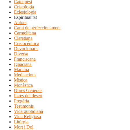
Catequesi
Cristologia
Eclesiologia
Espiritualitat
Autors
Camí de perfeccionament
Carmelitana
Claretiana
Cristocéntrica
Devocionaris
Diversa
Franciscana
Ignaciana
Mariana
Meditacions
Mística
Monàstica
Obres Generals
Pares del desert
Pregària
Testimonis
Vida quotidiana
Vida Religiosa
Litúrgia
Mort i Dol