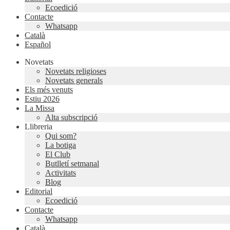
Ecoedició
Contacte
Whatsapp
Català
Español
Novetats
Novetats religioses
Novetats generals
Els més venuts
Estiu 2026
La Missa
Alta subscripció
Llibreria
Qui som?
La botiga
El Club
Butlletí setmanal
Activitats
Blog
Editorial
Ecoedició
Contacte
Whatsapp
Català