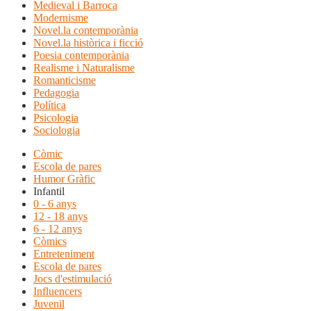
Medieval i Barroca
Modernisme
Novel.la contemporània
Novel.la històrica i ficció
Poesia contemporània
Realisme i Naturalisme
Romanticisme
Pedagogia
Política
Psicologia
Sociologia
Còmic
Escola de pares
Humor Gràfic
Infantil
0 - 6 anys
12 - 18 anys
6 - 12 anys
Còmics
Entreteniment
Escola de pares
Jocs d'estimulació
Influencers
Juvenil