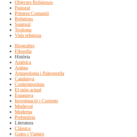
Objectes Religiosos
Pastoral
Primera Comunió
Religions
Santoral
Teologia
Vida religiosa
Biografies
Filosofia
Història
Amèrica
Antiga
Arqueologia i Paleografia
Catalunya
Contemporània
El món actual
Espanaya
Investigació i Corrents
Medieval
Moderna
Prehistòria
Literatura
Clàssica
Guies i Viatges