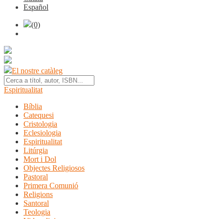
Español
(0)
El nostre catàleg
Espiritualitat
Bíblia
Catequesi
Cristologia
Eclesiologia
Espiritualitat
Litúrgia
Mort i Dol
Objectes Religiosos
Pastoral
Primera Comunió
Religions
Santoral
Teologia