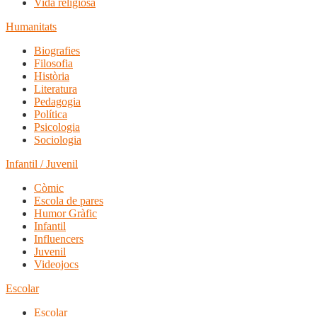
Vida religiosa
Humanitats
Biografies
Filosofia
Història
Literatura
Pedagogia
Política
Psicologia
Sociologia
Infantil / Juvenil
Còmic
Escola de pares
Humor Gràfic
Infantil
Influencers
Juvenil
Videojocs
Escolar
Escolar