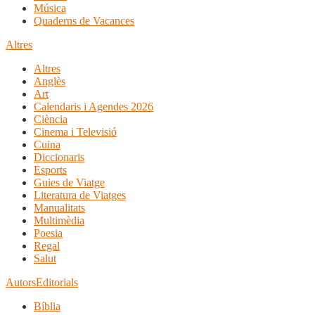
Música
Quaderns de Vacances
Altres
Altres
Anglès
Art
Calendaris i Agendes 2026
Ciència
Cinema i Televisió
Cuina
Diccionaris
Esports
Guies de Viatge
Literatura de Viatges
Manualitats
Multimèdia
Poesia
Regal
Salut
Autors
Editorials
Bíblia