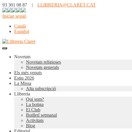
93 301 08 87 |
LLIBRERIA@CLARET.CAT
Iniciar sessió
Català
Español
Novetats
Novetats religioses
Novetats generals
Els més venuts
Estiu 2026
La Missa
Alta subscripció
Llibreria
Qui som?
La botiga
El Club
Butlletí setmanal
Activitats
Blog
Editorial