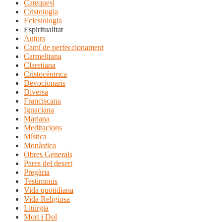
Catequesi
Cristologia
Eclesiologia
Espiritualitat
Autors
Camí de perfeccionament
Carmelitana
Claretiana
Cristocéntrica
Devocionaris
Diversa
Franciscana
Ignaciana
Mariana
Meditacions
Mística
Monàstica
Obres Generals
Pares del desert
Pregària
Testimonis
Vida quotidiana
Vida Religiosa
Litúrgia
Mort i Dol