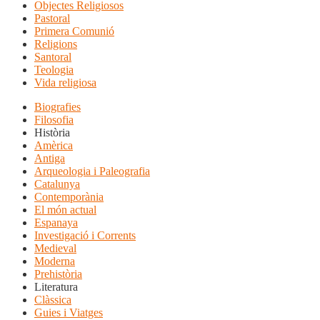
Objectes Religiosos
Pastoral
Primera Comunió
Religions
Santoral
Teologia
Vida religiosa
Biografies
Filosofia
Història
Amèrica
Antiga
Arqueologia i Paleografia
Catalunya
Contemporània
El món actual
Espanaya
Investigació i Corrents
Medieval
Moderna
Prehistòria
Literatura
Clàssica
Guies i Viatges