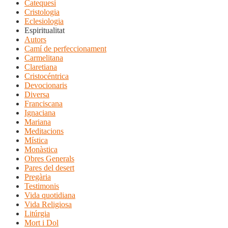
Catequesi
Cristologia
Eclesiologia
Espiritualitat
Autors
Camí de perfeccionament
Carmelitana
Claretiana
Cristocéntrica
Devocionaris
Diversa
Franciscana
Ignaciana
Mariana
Meditacions
Mística
Monàstica
Obres Generals
Pares del desert
Pregària
Testimonis
Vida quotidiana
Vida Religiosa
Litúrgia
Mort i Dol