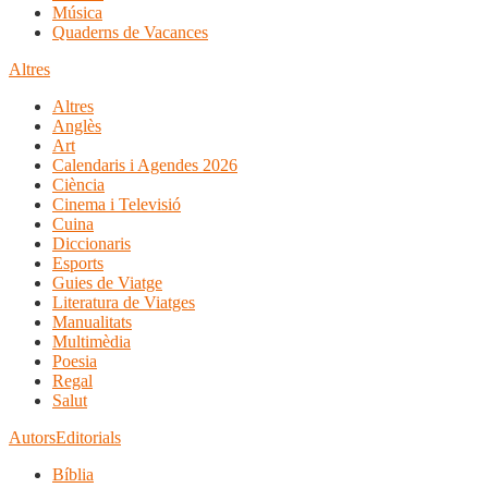
Música
Quaderns de Vacances
Altres
Altres
Anglès
Art
Calendaris i Agendes 2026
Ciència
Cinema i Televisió
Cuina
Diccionaris
Esports
Guies de Viatge
Literatura de Viatges
Manualitats
Multimèdia
Poesia
Regal
Salut
Autors
Editorials
Bíblia