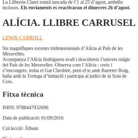
La Llibreria Claret estarà tancada de l’1 al 25 d’agost, ambdòs
inclosos.
Els enviaments es reactivaran el dimecres 26 d’agost.
ALÍCIA. LLIBRE CARRUSEL
LEWIS CARROLL
Sis magnífiques escenes tridimensionals d’Alícia al País de les
Meravelles.
Acompanya l’Alícia llodriguera avall i descobreix l’univers màgic
del País de les Meravelles. Observa com l’Alícia : creix i
s”encongeix, troba el Gat Cheshire, pren el te amb Barreter Boig,
balla amb la Tortuga d”imitació i participa al judici de la Sota de
Cors.
Fitxa tècnica
ISBN:
9788447932696
Data de publicació:
01/09/2016
Col.lecció:
Àlbum