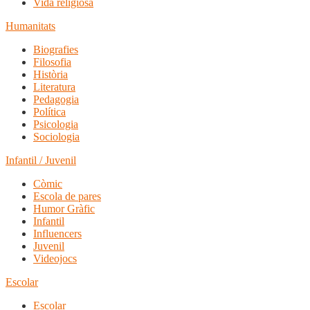
Vida religiosa
Humanitats
Biografies
Filosofia
Història
Literatura
Pedagogia
Política
Psicologia
Sociologia
Infantil / Juvenil
Còmic
Escola de pares
Humor Gràfic
Infantil
Influencers
Juvenil
Videojocs
Escolar
Escolar