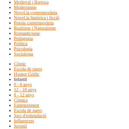
Medieval i Barroca
Modernisme
Novel.la contemporània
Novel.la històrica i ficció
Poesia contemporània
Realisme i Naturalisme
Romanticisme
Pedagogia
Política
Psicologia
Sociologia
Còmic
Escola de pares
Humor Gràfic
Infantil
0 - 6 anys
12 - 18 anys
6 - 12 anys
Còmics
Entreteniment
Escola de pares
Jocs d'estimulació
Influencers
Juvenil