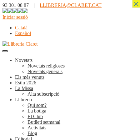
×
93 301 08 87 |
LLIBRERIA@CLARET.CAT
Iniciar sessió
Català
Español
Novetats
Novetats religioses
Novetats generals
Els més venuts
Estiu 2026
La Missa
Alta subscripció
Llibreria
Qui som?
La botiga
El Club
Butlletí setmanal
Activitats
Blog
Editorial