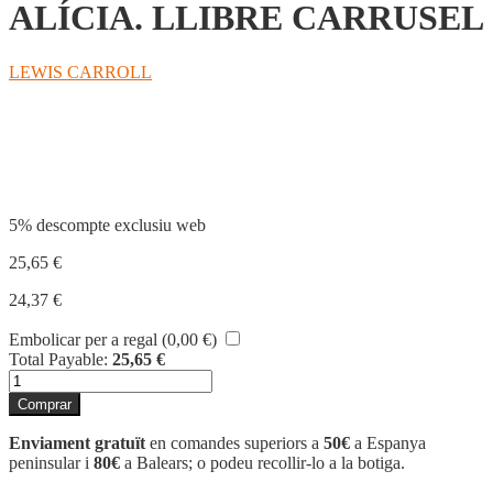
ALÍCIA. LLIBRE CARRUSEL
LEWIS CARROLL
Compartir
5% descompte exclusiu web
25,65
€
24,37
€
Embolicar per a regal (
0,00
€
)
Total Payable:
25,65
€
quantitat
de
Comprar
ALÍCIA.
LLIBRE
Enviament gratuït
en comandes superiors a
50€
a Espanya
CARRUSEL
peninsular i
80€
a Balears; o podeu recollir-lo a la botiga.