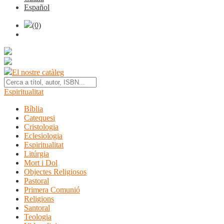
Español
(0)
El nostre catàleg
Espiritualitat
Bíblia
Catequesi
Cristologia
Eclesiologia
Espiritualitat
Litúrgia
Mort i Dol
Objectes Religiosos
Pastoral
Primera Comunió
Religions
Santoral
Teologia