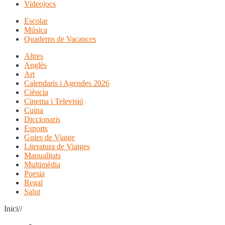
Videojocs
Escolar
Música
Quaderns de Vacances
Altres
Anglès
Art
Calendaris i Agendes 2026
Ciència
Cinema i Televisió
Cuina
Diccionaris
Esports
Guies de Viatge
Literatura de Viatges
Manualitats
Multimèdia
Poesia
Regal
Salut
Inici//