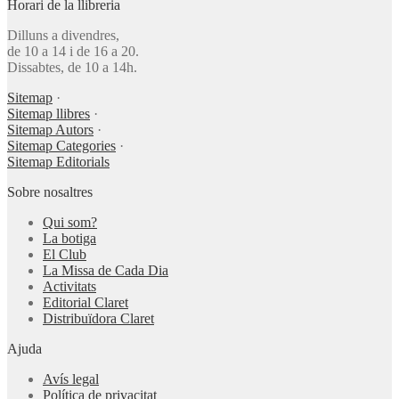
Horari de la llibreria
Dilluns a divendres,
de 10 a 14 i de 16 a 20.
Dissabtes, de 10 a 14h.
Sitemap
·
Sitemap llibres
·
Sitemap Autors
·
Sitemap Categories
·
Sitemap Editorials
Sobre nosaltres
Qui som?
La botiga
El Club
La Missa de Cada Dia
Activitats
Editorial Claret
Distribuïdora Claret
Ajuda
Avís legal
Política de privacitat