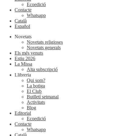
Ecoedició
Contacte
Whatsapp
Català
Español
Novetats
Novetats religioses
Novetats generals
Els més venuts
Estiu 2026
La Missa
Alta subscripció
Llibreria
Qui som?
La botiga
El Club
Butlletí setmanal
Activitats
Blog
Editorial
Ecoedició
Contacte
Whatsapp
Català