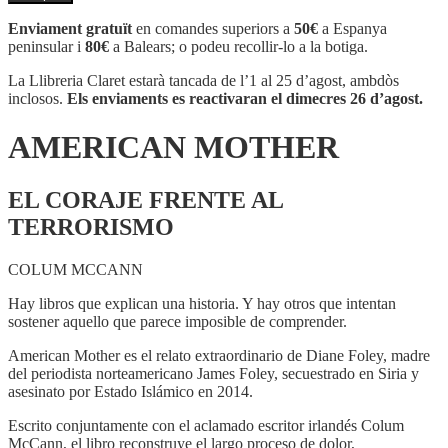
AMERICAN
MOTHER
Enviament gratuït
en comandes superiors a
50€
a Espanya
peninsular i
80€
a Balears; o podeu recollir-lo a la botiga.
La Llibreria Claret estarà tancada de l’1 al 25 d’agost, ambdòs
inclosos.
Els enviaments es reactivaran el dimecres 26 d’agost.
AMERICAN MOTHER
EL CORAJE FRENTE AL
TERRORISMO
COLUM MCCANN
Hay libros que explican una historia. Y hay otros que intentan
sostener aquello que parece imposible de comprender.
American Mother es el relato extraordinario de Diane Foley, madre
del periodista norteamericano James Foley, secuestrado en Siria y
asesinato por Estado Islámico en 2014.
Escrito conjuntamente con el aclamado escritor irlandés Colum
McCann, el libro reconstruye el largo proceso de dolor,