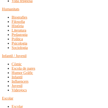
Vida religiosa
Humanitats
Biografies
Filosofia
Història
Literatura
Pedagogia
Política
Psicologia
Sociologia
Infantil / Juvenil
Còmic
Escola de pares
Humor Gràfic
Infantil
Influencers
Juvenil
Videojocs
Escolar
Escolar