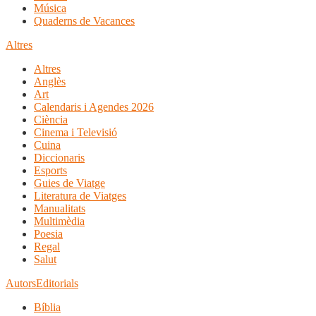
Música
Quaderns de Vacances
Altres
Altres
Anglès
Art
Calendaris i Agendes 2026
Ciència
Cinema i Televisió
Cuina
Diccionaris
Esports
Guies de Viatge
Literatura de Viatges
Manualitats
Multimèdia
Poesia
Regal
Salut
Autors
Editorials
Bíblia