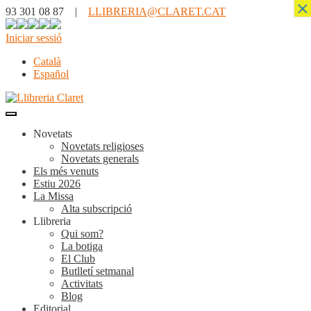
×
93 301 08 87 |
LLIBRERIA@CLARET.CAT
Iniciar sessió
Català
Español
Novetats
Novetats religioses
Novetats generals
Els més venuts
Estiu 2026
La Missa
Alta subscripció
Llibreria
Qui som?
La botiga
El Club
Butlletí setmanal
Activitats
Blog
Editorial