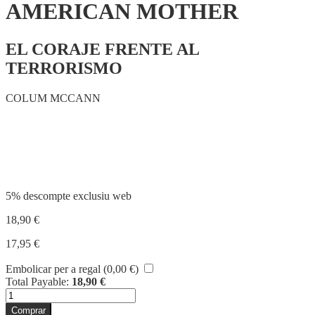
AMERICAN MOTHER
EL CORAJE FRENTE AL
TERRORISMO
COLUM MCCANN
Compartir
5% descompte exclusiu web
18,90
€
17,95
€
Embolicar per a regal (
0,00
€
)
Total Payable:
18,90
€
quantitat
de
Comprar