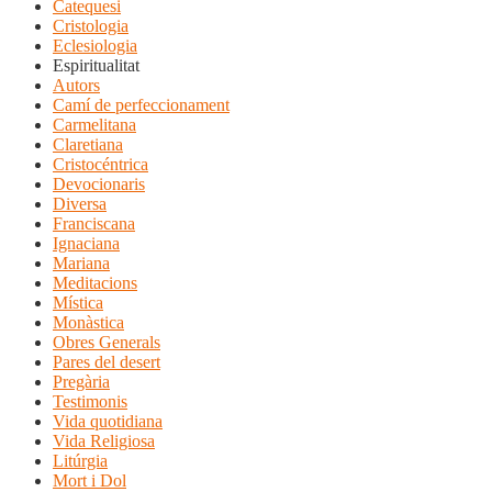
Catequesi
Cristologia
Eclesiologia
Espiritualitat
Autors
Camí de perfeccionament
Carmelitana
Claretiana
Cristocéntrica
Devocionaris
Diversa
Franciscana
Ignaciana
Mariana
Meditacions
Mística
Monàstica
Obres Generals
Pares del desert
Pregària
Testimonis
Vida quotidiana
Vida Religiosa
Litúrgia
Mort i Dol