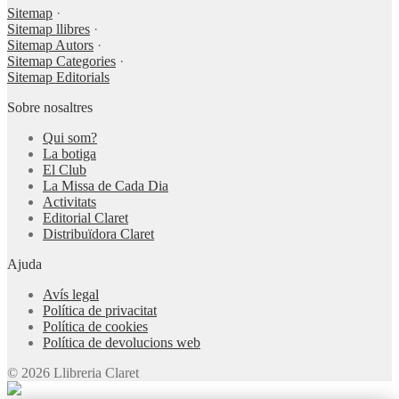
Sitemap
·
Sitemap llibres
·
Sitemap Autors
·
Sitemap Categories
·
Sitemap Editorials
Sobre nosaltres
Qui som?
La botiga
El Club
La Missa de Cada Dia
Activitats
Editorial Claret
Distribuïdora Claret
Ajuda
Avís legal
Política de privacitat
Política de cookies
Política de devolucions web
© 2026 Llibreria Claret