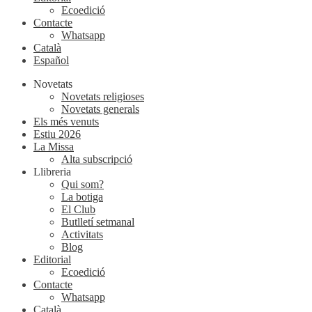
Ecoedició
Contacte
Whatsapp
Català
Español
Novetats
Novetats religioses
Novetats generals
Els més venuts
Estiu 2026
La Missa
Alta subscripció
Llibreria
Qui som?
La botiga
El Club
Butlletí setmanal
Activitats
Blog
Editorial
Ecoedició
Contacte
Whatsapp
Català