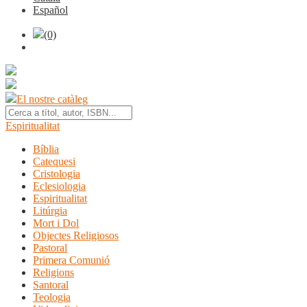
Español
(0)
El nostre catàleg
Espiritualitat
Bíblia
Catequesi
Cristologia
Eclesiologia
Espiritualitat
Litúrgia
Mort i Dol
Objectes Religiosos
Pastoral
Primera Comunió
Religions
Santoral
Teologia