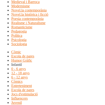
Medieval i Barroca
Modernisme
Novel.la contemporània
Novel.la històrica i ficció
Poesia contemporània
Realisme i Naturalisme
Romanticisme
Pedagogia
Política
Psicologia
Sociologia
Còmic
Escola de pares
Humor Gràfic
Infantil
0 - 6 anys
12 - 18 anys
6 - 12 anys
Còmics
Entreteniment
Escola de pares
Jocs d'estimulació
Influencers
Juvenil