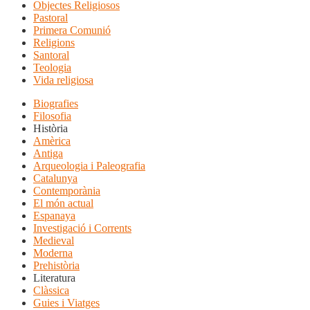
Objectes Religiosos
Pastoral
Primera Comunió
Religions
Santoral
Teologia
Vida religiosa
Biografies
Filosofia
Història
Amèrica
Antiga
Arqueologia i Paleografia
Catalunya
Contemporània
El món actual
Espanaya
Investigació i Corrents
Medieval
Moderna
Prehistòria
Literatura
Clàssica
Guies i Viatges