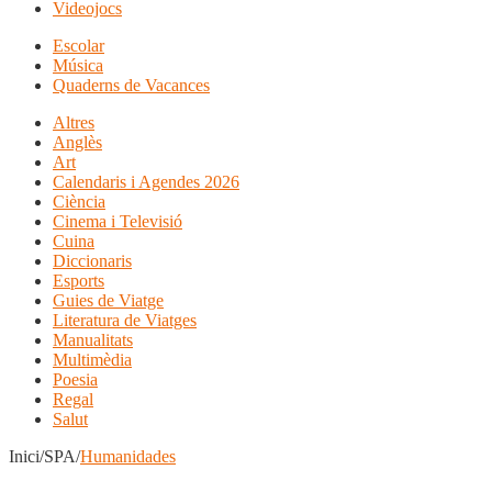
Videojocs
Escolar
Música
Quaderns de Vacances
Altres
Anglès
Art
Calendaris i Agendes 2026
Ciència
Cinema i Televisió
Cuina
Diccionaris
Esports
Guies de Viatge
Literatura de Viatges
Manualitats
Multimèdia
Poesia
Regal
Salut
Inici/SPA/
Humanidades