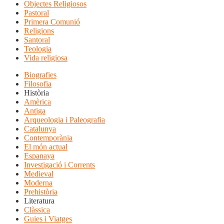
Objectes Religiosos
Pastoral
Primera Comunió
Religions
Santoral
Teologia
Vida religiosa
Biografies
Filosofia
Història
Amèrica
Antiga
Arqueologia i Paleografia
Catalunya
Contemporània
El món actual
Espanaya
Investigació i Corrents
Medieval
Moderna
Prehistòria
Literatura
Clàssica
Guies i Viatges