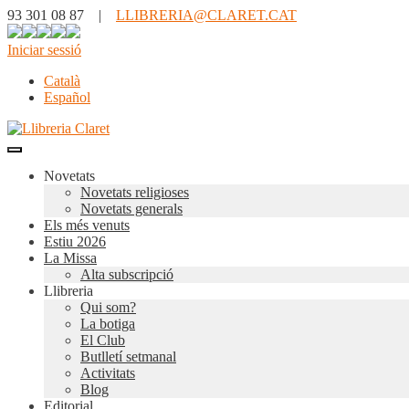
93 301 08 87 |
LLIBRERIA@CLARET.CAT
Iniciar sessió
Català
Español
Novetats
Novetats religioses
Novetats generals
Els més venuts
Estiu 2026
La Missa
Alta subscripció
Llibreria
Qui som?
La botiga
El Club
Butlletí setmanal
Activitats
Blog
Editorial