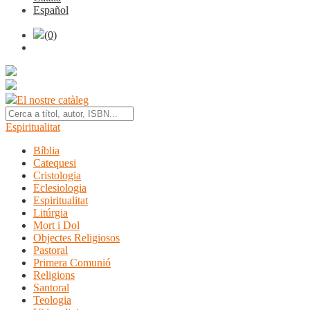
Español
(0)
El nostre catàleg
Espiritualitat
Bíblia
Catequesi
Cristologia
Eclesiologia
Espiritualitat
Litúrgia
Mort i Dol
Objectes Religiosos
Pastoral
Primera Comunió
Religions
Santoral
Teologia