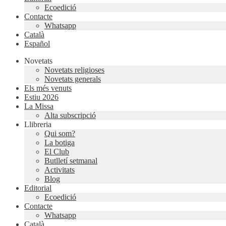
Ecoedició
Contacte
Whatsapp
Català
Español
Novetats
Novetats religioses
Novetats generals
Els més venuts
Estiu 2026
La Missa
Alta subscripció
Llibreria
Qui som?
La botiga
El Club
Butlletí setmanal
Activitats
Blog
Editorial
Ecoedició
Contacte
Whatsapp
Català