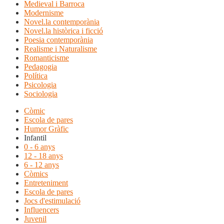
Medieval i Barroca
Modernisme
Novel.la contemporània
Novel.la històrica i ficció
Poesia contemporània
Realisme i Naturalisme
Romanticisme
Pedagogia
Política
Psicologia
Sociologia
Còmic
Escola de pares
Humor Gràfic
Infantil
0 - 6 anys
12 - 18 anys
6 - 12 anys
Còmics
Entreteniment
Escola de pares
Jocs d'estimulació
Influencers
Juvenil