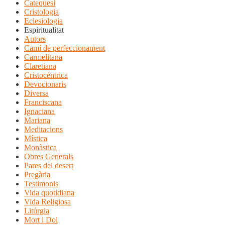
Catequesi
Cristologia
Eclesiologia
Espiritualitat
Autors
Camí de perfeccionament
Carmelitana
Claretiana
Cristocéntrica
Devocionaris
Diversa
Franciscana
Ignaciana
Mariana
Meditacions
Mística
Monàstica
Obres Generals
Pares del desert
Pregària
Testimonis
Vida quotidiana
Vida Religiosa
Litúrgia
Mort i Dol