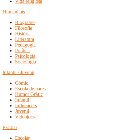
Vida religiosa
Humanitats
Biografies
Filosofia
Història
Literatura
Pedagogia
Política
Psicologia
Sociologia
Infantil / Juvenil
Còmic
Escola de pares
Humor Gràfic
Infantil
Influencers
Juvenil
Videojocs
Escolar
Escolar