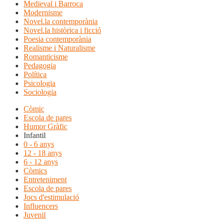
Medieval i Barroca
Modernisme
Novel.la contemporània
Novel.la històrica i ficció
Poesia contemporània
Realisme i Naturalisme
Romanticisme
Pedagogia
Política
Psicologia
Sociologia
Còmic
Escola de pares
Humor Gràfic
Infantil
0 - 6 anys
12 - 18 anys
6 - 12 anys
Còmics
Entreteniment
Escola de pares
Jocs d'estimulació
Influencers
Juvenil