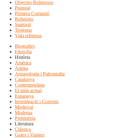
Objectes Religiosos
Pastoral
Primera Comunió
Religions
Santoral
Teologia
Vida religiosa
Biografies
Filosofia
Història
Amèrica
Antiga
Arqueologia i Paleografia
Catalunya
Contemporània
El món actual
Espanaya
Investigació i Corrents
Medieval
Moderna
Prehistòria
Literatura
Clàssica
Guies i Viatges