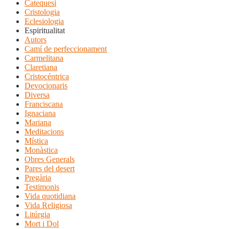
Catequesi
Cristologia
Eclesiologia
Espiritualitat
Autors
Camí de perfeccionament
Carmelitana
Claretiana
Cristocéntrica
Devocionaris
Diversa
Franciscana
Ignaciana
Mariana
Meditacions
Mística
Monàstica
Obres Generals
Pares del desert
Pregària
Testimonis
Vida quotidiana
Vida Religiosa
Litúrgia
Mort i Dol