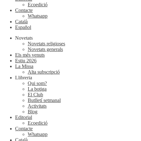
Ecoedició
Contacte
Whatsapp
Català
Español
Novetats
Novetats religioses
Novetats generals
Els més venuts
Estiu 2026
La Missa
Alta subscripció
Llibreria
Qui som?
La botiga
El Club
Butlletí setmanal
Activitats
Blog
Editorial
Ecoedició
Contacte
Whatsapp
Català