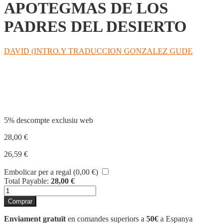
APOTEGMAS DE LOS
PADRES DEL DESIERTO
DAVID (INTRO.Y TRADUCCION GONZALEZ GUDE
Compartir
5% descompte exclusiu web
28,00
€
26,59
€
Embolicar per a regal (
0,00
€
)
Total Payable:
28,00
€
quantitat
de
Comprar
APOTEGMAS
DE
Enviament gratuït
en comandes superiors a
50€
a Espanya