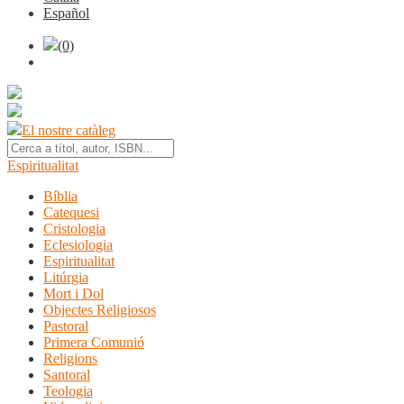
Español
(0)
El nostre catàleg
Espiritualitat
Bíblia
Catequesi
Cristologia
Eclesiologia
Espiritualitat
Litúrgia
Mort i Dol
Objectes Religiosos
Pastoral
Primera Comunió
Religions
Santoral
Teologia