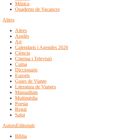
Música
Quaderns de Vacances
Altres
Altres
Anglès
Art
Calendaris i Agendes 2026
Ciència
Cinema i Televisió
Cuina
Diccionaris
Esports
Guies de Viatge
Literatura de Viatges
Manualitats
Multimèdia
Poesia
Regal
Salut
Autors
Editorials
Bíblia