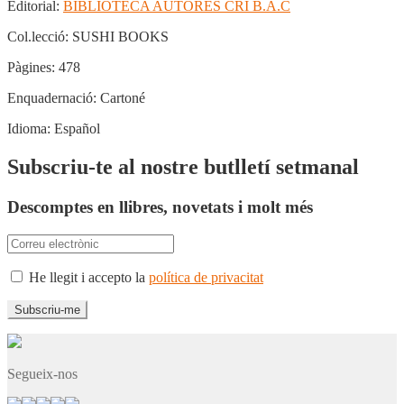
Editorial:
BIBLIOTECA AUTORES CRI B.A.C
Col.lecció:
SUSHI BOOKS
Pàgines:
478
Enquadernació:
Cartoné
Idioma:
Español
Subscriu-te al nostre butlletí setmanal
Descomptes en llibres, novetats i molt més
He llegit i accepto la
política de privacitat
Segueix-nos