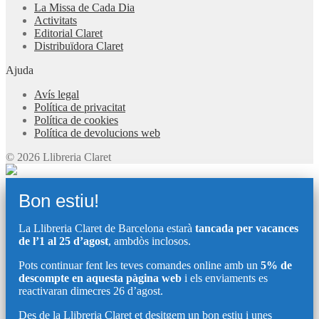
La Missa de Cada Dia
Activitats
Editorial Claret
Distribuïdora Claret
Ajuda
Avís legal
Política de privacitat
Política de cookies
Política de devolucions web
© 2026 Llibreria Claret
Bon estiu!
La Llibreria Claret de Barcelona estarà
tancada per vacances
de l’1 al 25 d’agost
, ambdòs inclosos.
Pots continuar fent les teves comandes online amb un
5% de
descompte en aquesta pàgina web
i els enviaments es
reactivaran dimecres 26 d’agost.
Des de la Llibreria Claret et desitgem un bon estiu i unes