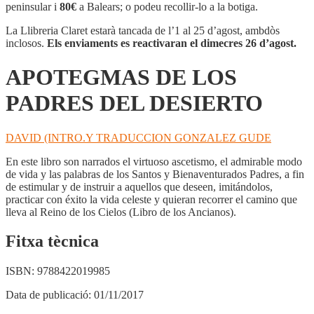
LOS
peninsular i
80€
a Balears; o podeu recollir-lo a la botiga.
PADRES
DEL
La Llibreria Claret estarà tancada de l’1 al 25 d’agost, ambdòs
DESIERTO
inclosos.
Els enviaments es reactivaran el dimecres 26 d’agost.
APOTEGMAS DE LOS
PADRES DEL DESIERTO
DAVID (INTRO.Y TRADUCCION GONZALEZ GUDE
En este libro son narrados el virtuoso ascetismo, el admirable modo
de vida y las palabras de los Santos y Bienaventurados Padres, a fin
de estimular y de instruir a aquellos que deseen, imitándolos,
practicar con éxito la vida celeste y quieran recorrer el camino que
lleva al Reino de los Cielos (Libro de los Ancianos).
Fitxa tècnica
ISBN:
9788422019985
Data de publicació:
01/11/2017