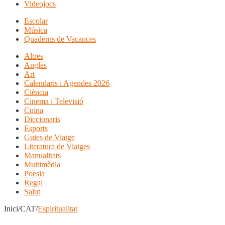
Videojocs
Escolar
Música
Quaderns de Vacances
Altres
Anglès
Art
Calendaris i Agendes 2026
Ciència
Cinema i Televisió
Cuina
Diccionaris
Esports
Guies de Viatge
Literatura de Viatges
Manualitats
Multimèdia
Poesia
Regal
Salut
Inici/CAT/
Espiritualitat