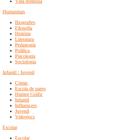
Vida religiosa
Humanitats
Biografies
Filosofia
Història
Literatura
Pedagogia
Política
Psicologia
Sociologia
Infantil / Juvenil
Còmic
Escola de pares
Humor Gràfic
Infantil
Influencers
Juvenil
Videojocs
Escolar
Escolar