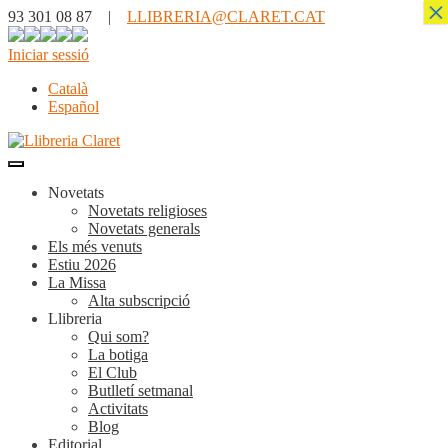
×
93 301 08 87 |
LLIBRERIA@CLARET.CAT
Iniciar sessió
Català
Español
Novetats
Novetats religioses
Novetats generals
Els més venuts
Estiu 2026
La Missa
Alta subscripció
Llibreria
Qui som?
La botiga
El Club
Butlletí setmanal
Activitats
Blog
Editorial