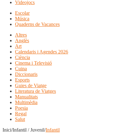
Videojocs
Escolar
Música
Quaderns de Vacances
Altres
Anglès
Art
Calendaris i Agendes 2026
Ciència
Cinema i Televisió
Cuina
Diccionaris
Esports
Guies de Viatge
Literatura de Viatges
Manualitats
Multimèdia
Poesia
Regal
Salut
Inici/Infantil / Juvenil/
Infantil