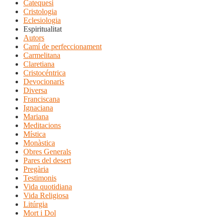
Catequesi
Cristologia
Eclesiologia
Espiritualitat
Autors
Camí de perfeccionament
Carmelitana
Claretiana
Cristocéntrica
Devocionaris
Diversa
Franciscana
Ignaciana
Mariana
Meditacions
Mística
Monàstica
Obres Generals
Pares del desert
Pregària
Testimonis
Vida quotidiana
Vida Religiosa
Litúrgia
Mort i Dol