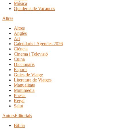
Música
Quaderns de Vacances
Altres
Altres
Anglès
Art
Calendaris i Agendes 2026
Ciència
Cinema i Televisió
Cuina
Diccionaris
Esports
Guies de Viatge
Literatura de Viatges
Manualitats
Multimèdia
Poesia
Regal
Salut
Autors
Editorials
Bíblia