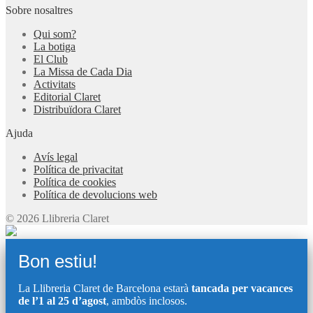
Sobre nosaltres
Qui som?
La botiga
El Club
La Missa de Cada Dia
Activitats
Editorial Claret
Distribuïdora Claret
Ajuda
Avís legal
Política de privacitat
Política de cookies
Política de devolucions web
© 2026 Llibreria Claret
Bon estiu!
La Llibreria Claret de Barcelona estarà
tancada per vacances
de l’1 al 25 d’agost
, ambdòs inclosos.