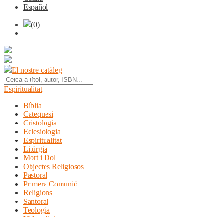
Español
(0)
El nostre catàleg
Espiritualitat
Bíblia
Catequesi
Cristologia
Eclesiologia
Espiritualitat
Litúrgia
Mort i Dol
Objectes Religiosos
Pastoral
Primera Comunió
Religions
Santoral
Teologia