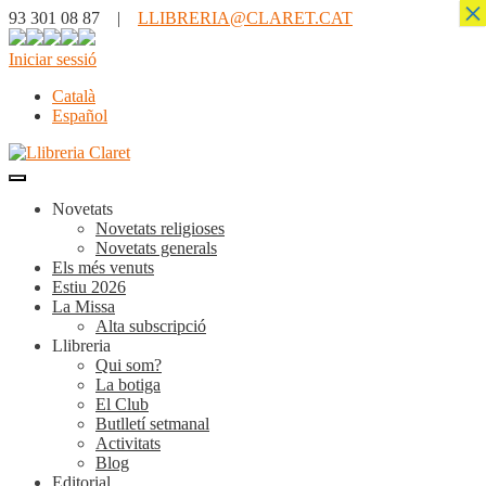
×
93 301 08 87 |
LLIBRERIA@CLARET.CAT
Iniciar sessió
Català
Español
Novetats
Novetats religioses
Novetats generals
Els més venuts
Estiu 2026
La Missa
Alta subscripció
Llibreria
Qui som?
La botiga
El Club
Butlletí setmanal
Activitats
Blog
Editorial