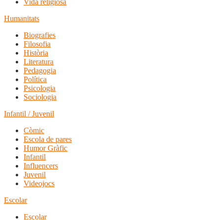
Vida religiosa
Humanitats
Biografies
Filosofia
Història
Literatura
Pedagogia
Política
Psicologia
Sociologia
Infantil / Juvenil
Còmic
Escola de pares
Humor Gràfic
Infantil
Influencers
Juvenil
Videojocs
Escolar
Escolar