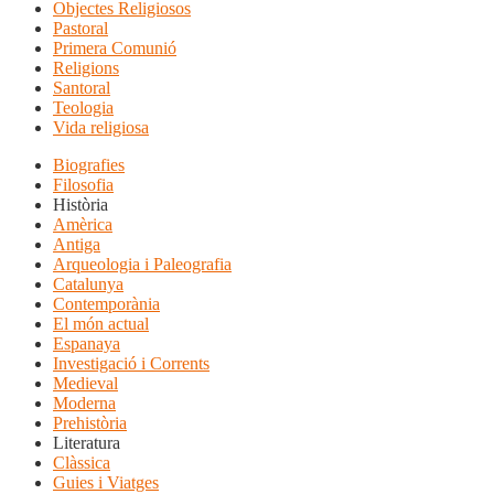
Objectes Religiosos
Pastoral
Primera Comunió
Religions
Santoral
Teologia
Vida religiosa
Biografies
Filosofia
Història
Amèrica
Antiga
Arqueologia i Paleografia
Catalunya
Contemporània
El món actual
Espanaya
Investigació i Corrents
Medieval
Moderna
Prehistòria
Literatura
Clàssica
Guies i Viatges