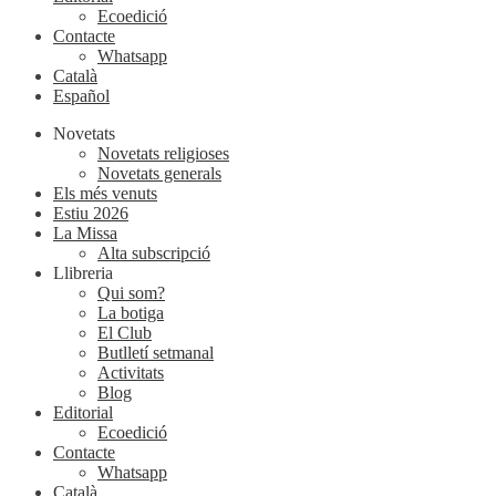
Ecoedició
Contacte
Whatsapp
Català
Español
Novetats
Novetats religioses
Novetats generals
Els més venuts
Estiu 2026
La Missa
Alta subscripció
Llibreria
Qui som?
La botiga
El Club
Butlletí setmanal
Activitats
Blog
Editorial
Ecoedició
Contacte
Whatsapp
Català