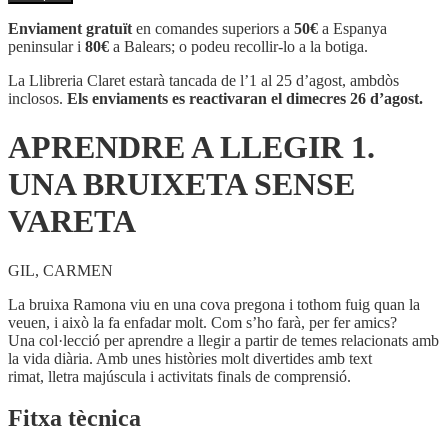
APRENDRE
A
Enviament gratuït
en comandes superiors a
50€
a Espanya
LLEGIR
peninsular i
80€
a Balears; o podeu recollir-lo a la botiga.
1.
UNA
La Llibreria Claret estarà tancada de l’1 al 25 d’agost, ambdòs
BRUIXETA
inclosos.
Els enviaments es reactivaran el dimecres 26 d’agost.
SENSE
VARETA
APRENDRE A LLEGIR 1.
UNA BRUIXETA SENSE
VARETA
GIL, CARMEN
La bruixa Ramona viu en una cova pregona i tothom fuig quan la
veuen, i això la fa enfadar molt. Com s’ho farà, per fer amics?
Una col·lecció per aprendre a llegir a partir de temes relacionats amb
la vida diària. Amb unes històries molt divertides amb text
rimat, lletra majúscula i activitats finals de comprensió.
Fitxa tècnica