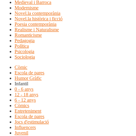
Medieval i Barroca
Modernisme
Novel.la contemporània
Novel.la històrica i ficció
Poesia contemporània
Realisme i Naturalisme
Romanticisme
Pedagogia
Política
Psicologia
Sociologia
Còmic
Escola de pares
Humor Gràfic
Infantil
0 - 6 anys
12 - 18 anys
6 - 12 anys
Còmics
Entreteniment
Escola de pares
Jocs d'estimulació
Influencers
Juvenil