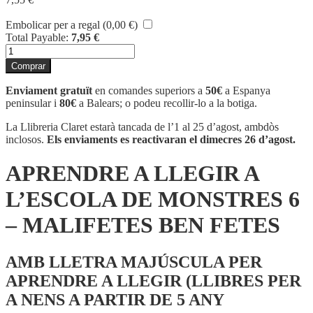
Embolicar per a regal (
0,00
€
)
Total Payable:
7,95
€
quantitat
de
Comprar
APRENDRE
A
Enviament gratuït
en comandes superiors a
50€
a Espanya
LLEGIR
peninsular i
80€
a Balears; o podeu recollir-lo a la botiga.
A
L'ESCOLA
La Llibreria Claret estarà tancada de l’1 al 25 d’agost, ambdòs
DE
inclosos.
Els enviaments es reactivaran el dimecres 26 d’agost.
MONSTRES
6
APRENDRE A LLEGIR A
-
MALIFETES
L’ESCOLA DE MONSTRES 6
BEN
FETES
– MALIFETES BEN FETES
AMB LLETRA MAJÚSCULA PER
APRENDRE A LLEGIR (LLIBRES PER
A NENS A PARTIR DE 5 ANY