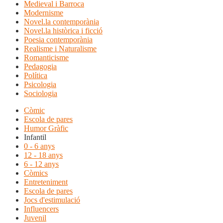
Medieval i Barroca
Modernisme
Novel.la contemporània
Novel.la històrica i ficció
Poesia contemporània
Realisme i Naturalisme
Romanticisme
Pedagogia
Política
Psicologia
Sociologia
Còmic
Escola de pares
Humor Gràfic
Infantil
0 - 6 anys
12 - 18 anys
6 - 12 anys
Còmics
Entreteniment
Escola de pares
Jocs d'estimulació
Influencers
Juvenil