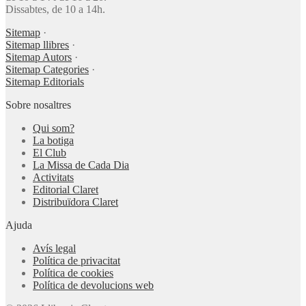
Dissabtes, de 10 a 14h.
Sitemap
·
Sitemap llibres
·
Sitemap Autors
·
Sitemap Categories
·
Sitemap Editorials
Sobre nosaltres
Qui som?
La botiga
El Club
La Missa de Cada Dia
Activitats
Editorial Claret
Distribuïdora Claret
Ajuda
Avís legal
Política de privacitat
Política de cookies
Política de devolucions web