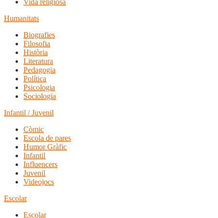
Vida religiosa
Humanitats
Biografies
Filosofia
Història
Literatura
Pedagogia
Política
Psicologia
Sociologia
Infantil / Juvenil
Còmic
Escola de pares
Humor Gràfic
Infantil
Influencers
Juvenil
Videojocs
Escolar
Escolar