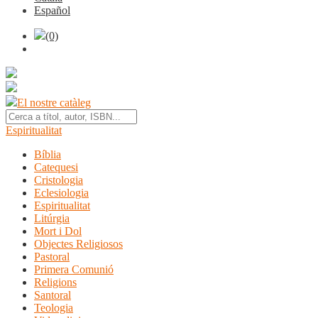
Español
(0)
El nostre catàleg
Espiritualitat
Bíblia
Catequesi
Cristologia
Eclesiologia
Espiritualitat
Litúrgia
Mort i Dol
Objectes Religiosos
Pastoral
Primera Comunió
Religions
Santoral
Teologia