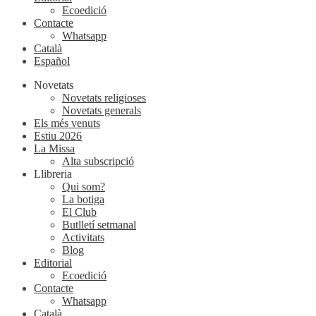
Ecoedició
Contacte
Whatsapp
Català
Español
Novetats
Novetats religioses
Novetats generals
Els més venuts
Estiu 2026
La Missa
Alta subscripció
Llibreria
Qui som?
La botiga
El Club
Butlletí setmanal
Activitats
Blog
Editorial
Ecoedició
Contacte
Whatsapp
Català