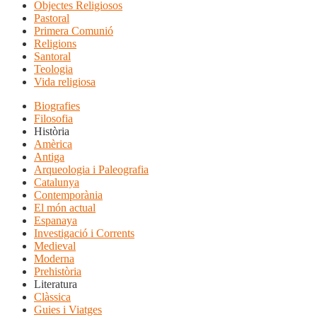
Objectes Religiosos
Pastoral
Primera Comunió
Religions
Santoral
Teologia
Vida religiosa
Biografies
Filosofia
Història
Amèrica
Antiga
Arqueologia i Paleografia
Catalunya
Contemporània
El món actual
Espanaya
Investigació i Corrents
Medieval
Moderna
Prehistòria
Literatura
Clàssica
Guies i Viatges