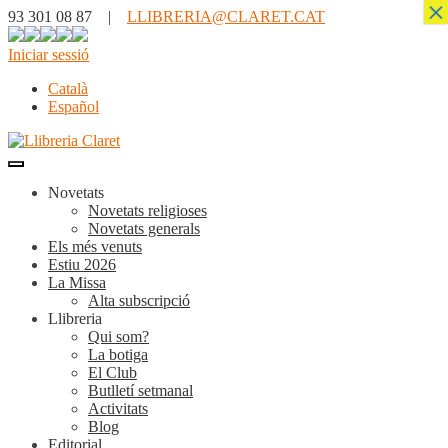
×
93 301 08 87 |
LLIBRERIA@CLARET.CAT
Iniciar sessió
Català
Español
Novetats
Novetats religioses
Novetats generals
Els més venuts
Estiu 2026
La Missa
Alta subscripció
Llibreria
Qui som?
La botiga
El Club
Butlletí setmanal
Activitats
Blog
Editorial