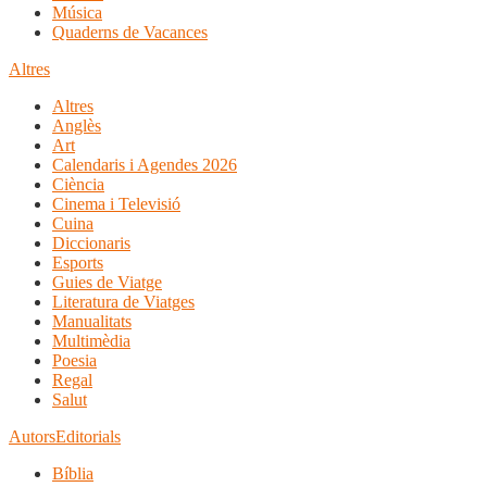
Música
Quaderns de Vacances
Altres
Altres
Anglès
Art
Calendaris i Agendes 2026
Ciència
Cinema i Televisió
Cuina
Diccionaris
Esports
Guies de Viatge
Literatura de Viatges
Manualitats
Multimèdia
Poesia
Regal
Salut
Autors
Editorials
Bíblia