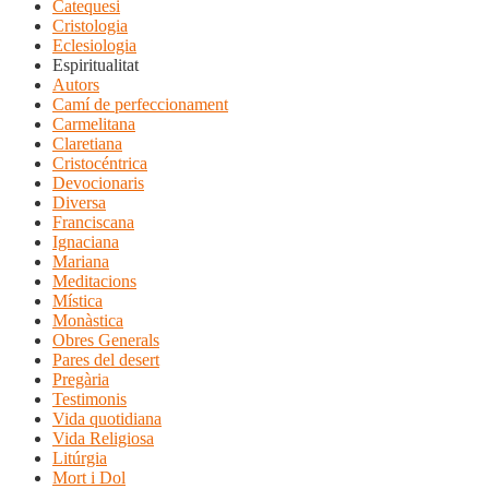
Catequesi
Cristologia
Eclesiologia
Espiritualitat
Autors
Camí de perfeccionament
Carmelitana
Claretiana
Cristocéntrica
Devocionaris
Diversa
Franciscana
Ignaciana
Mariana
Meditacions
Mística
Monàstica
Obres Generals
Pares del desert
Pregària
Testimonis
Vida quotidiana
Vida Religiosa
Litúrgia
Mort i Dol