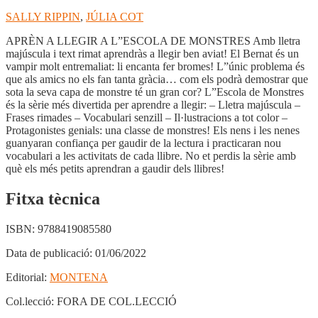
SALLY RIPPIN
,
JÚLIA COT
APRÈN A LLEGIR A L”ESCOLA DE MONSTRES Amb lletra
majúscula i text rimat aprendràs a llegir ben aviat! El Bernat és un
vampir molt entremaliat: li encanta fer bromes! L”únic problema és
que als amics no els fan tanta gràcia… com els podrà demostrar que
sota la seva capa de monstre té un gran cor? L”Escola de Monstres
és la sèrie més divertida per aprendre a llegir: – Lletra majúscula –
Frases rimades – Vocabulari senzill – Il·lustracions a tot color –
Protagonistes genials: una classe de monstres! Els nens i les nenes
guanyaran confiança per gaudir de la lectura i practicaran nou
vocabulari a les activitats de cada llibre. No et perdis la sèrie amb
què els més petits aprendran a gaudir dels llibres!
Fitxa tècnica
ISBN:
9788419085580
Data de publicació:
01/06/2022
Editorial:
MONTENA
Col.lecció:
FORA DE COL.LECCIÓ