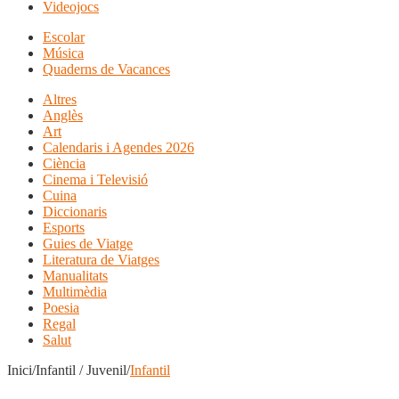
Videojocs
Escolar
Música
Quaderns de Vacances
Altres
Anglès
Art
Calendaris i Agendes 2026
Ciència
Cinema i Televisió
Cuina
Diccionaris
Esports
Guies de Viatge
Literatura de Viatges
Manualitats
Multimèdia
Poesia
Regal
Salut
Inici/Infantil / Juvenil/
Infantil