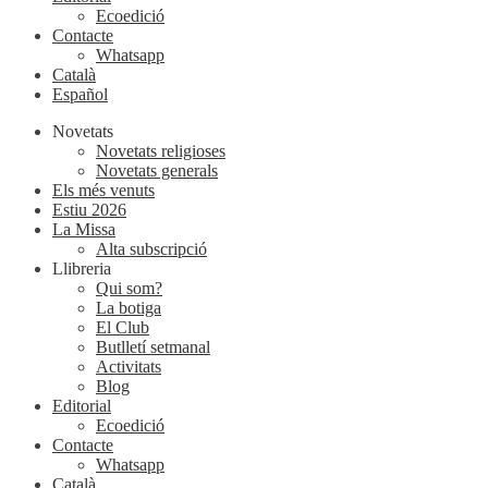
Ecoedició
Contacte
Whatsapp
Català
Español
Novetats
Novetats religioses
Novetats generals
Els més venuts
Estiu 2026
La Missa
Alta subscripció
Llibreria
Qui som?
La botiga
El Club
Butlletí setmanal
Activitats
Blog
Editorial
Ecoedició
Contacte
Whatsapp
Català