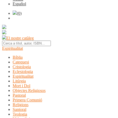
Español
(0)
El nostre catàleg
Espiritualitat
Bíblia
Catequesi
Cristologia
Eclesiologia
Espiritualitat
Litúrgia
Mort i Dol
Objectes Religiosos
Pastoral
Primera Comunió
Religions
Santoral
Teologia