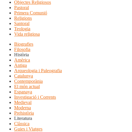
Objectes Religiosos
Pastoral
Primera Comunió
Religions
Santoral
Teologia
Vida religiosa
Biografies
Filosofia
Història
Amèrica
Antiga
Arqueologia i Paleografia
Catalunya
Contemporània
El món actual
Espanaya
Investigació i Corrents
Medieval
Moderna
Prehistòria
Literatura
Clàssica
Guies i Viatges