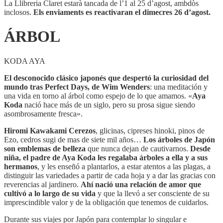
La Llibreria Claret estarà tancada de l’1 al 25 d’agost, ambdòs
inclosos.
Els enviaments es reactivaran el dimecres 26 d’agost.
ÁRBOL
KODA AYA
El desconocido clásico japonés que despertó la curiosidad del
mundo tras Perfect Days, de
Wim Wenders
: una meditación y
una vida en torno al árbol como espejo de lo que amamos. «
Aya
Koda
nació hace más de un siglo, pero su prosa sigue siendo
asombrosamente fresca».
Hiromi Kawakami Cerezos
, glicinas, cipreses hinoki, pinos de
Ezo, cedros sugi de mas de siete mil años…
Los árboles de Japón
son emblemas de belleza
que nunca dejan de cautivarnos.
Desde
niña, el padre de Aya Koda les regalaba árboles a ella y a sus
hermanos
, y les enseñó a plantarlos, a estar atentos a las plagas, a
distinguir las variedades a partir de cada hoja y a dar las gracias con
reverencias al jardinero.
Ahí nació una relación de amor que
cultivó a lo largo de su vida
y que la llevó a ser consciente de su
imprescindible valor y de la obligación que tenemos de cuidarlos.
Durante sus viajes por Japón para contemplar lo singular e