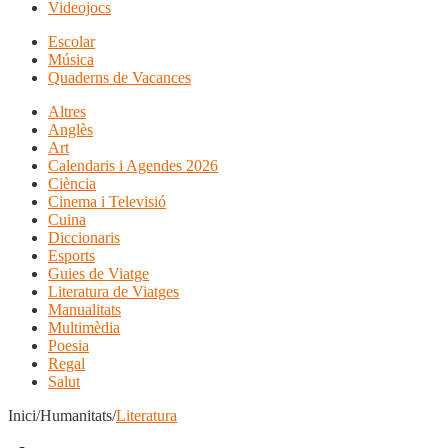
Videojocs
Escolar
Música
Quaderns de Vacances
Altres
Anglès
Art
Calendaris i Agendes 2026
Ciència
Cinema i Televisió
Cuina
Diccionaris
Esports
Guies de Viatge
Literatura de Viatges
Manualitats
Multimèdia
Poesia
Regal
Salut
Inici/Humanitats/
Literatura