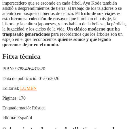
imperecedero que se esconde en cada árbol, Aya Koda también
asistió a desprendimientos de tierra, al trabajo de los taladores o se
adentró en bosques cubiertos de ceniza.
El fruto de sus viajes es
esta hermosa colección de ensayos
que iluminan el paisaje, la
historia y la cultura japoneses, y nos hablan de la belleza, la pérdida,
la fugacidad y los ciclos de la vida.
Un clásico moderno que ha
traspasado generaciones
para recordarnos que los árboles son un
espejo en el que reconocemos
quiénes somos y qué legado
queremos dejar en el mundo
.
Fitxa tècnica
ISBN:
9788426431820
Data de publicació:
01/05/2026
Editorial:
LUMEN
Pàgines:
170
Enquadernació:
Rústica
Idioma:
Español