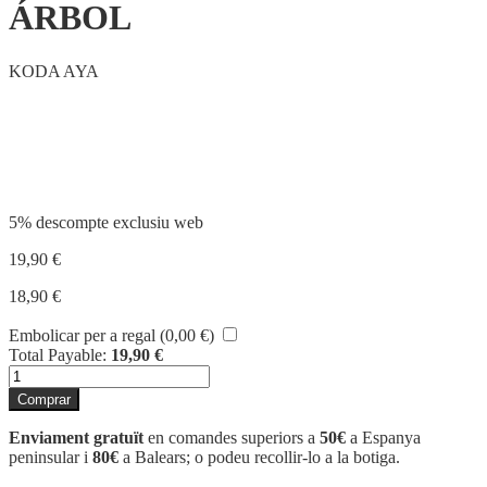
ÁRBOL
KODA AYA
Compartir
5% descompte exclusiu web
19,90
€
18,90
€
Embolicar per a regal (
0,00
€
)
Total Payable:
19,90
€
quantitat
de
Comprar
ÁRBOL
Enviament gratuït
en comandes superiors a
50€
a Espanya
peninsular i
80€
a Balears; o podeu recollir-lo a la botiga.