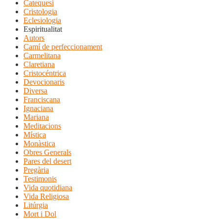
Catequesi
Cristologia
Eclesiologia
Espiritualitat
Autors
Camí de perfeccionament
Carmelitana
Claretiana
Cristocéntrica
Devocionaris
Diversa
Franciscana
Ignaciana
Mariana
Meditacions
Mística
Monàstica
Obres Generals
Pares del desert
Pregària
Testimonis
Vida quotidiana
Vida Religiosa
Litúrgia
Mort i Dol