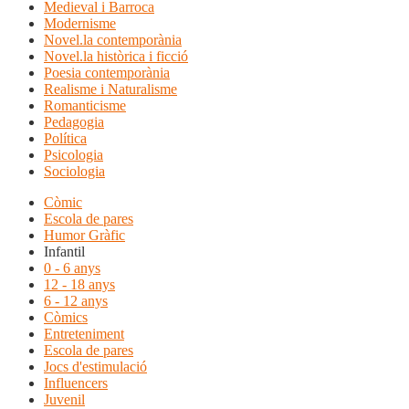
Medieval i Barroca
Modernisme
Novel.la contemporània
Novel.la històrica i ficció
Poesia contemporània
Realisme i Naturalisme
Romanticisme
Pedagogia
Política
Psicologia
Sociologia
Còmic
Escola de pares
Humor Gràfic
Infantil
0 - 6 anys
12 - 18 anys
6 - 12 anys
Còmics
Entreteniment
Escola de pares
Jocs d'estimulació
Influencers
Juvenil