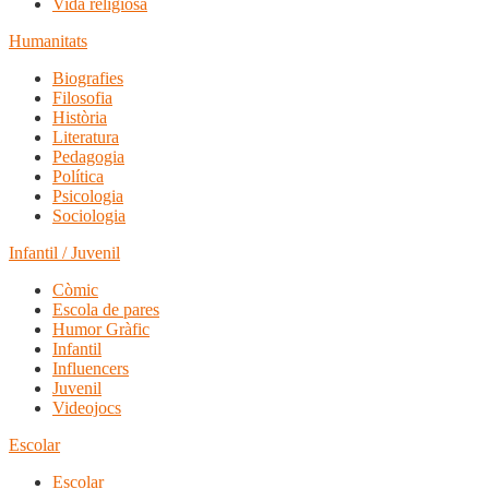
Vida religiosa
Humanitats
Biografies
Filosofia
Història
Literatura
Pedagogia
Política
Psicologia
Sociologia
Infantil / Juvenil
Còmic
Escola de pares
Humor Gràfic
Infantil
Influencers
Juvenil
Videojocs
Escolar
Escolar