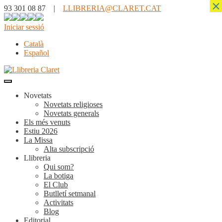
×
93 301 08 87 |
LLIBRERIA@CLARET.CAT
Iniciar sessió
Català
Español
Novetats
Novetats religioses
Novetats generals
Els més venuts
Estiu 2026
La Missa
Alta subscripció
Llibreria
Qui som?
La botiga
El Club
Butlletí setmanal
Activitats
Blog
Editorial