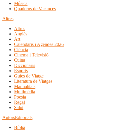
Música
Quaderns de Vacances
Altres
Altres
Anglès
Art
Calendaris i Agendes 2026
Ciència
Cinema i Televisió
Cuina
Diccionaris
Esports
Guies de Viatge
Literatura de Viatges
Manualitats
Multimèdia
Poesia
Regal
Salut
Autors
Editorials
Bíblia