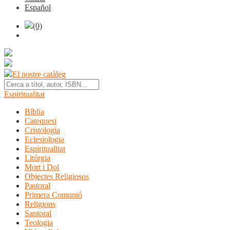
Español
(0)
El nostre catàleg
Espiritualitat
Bíblia
Catequesi
Cristologia
Eclesiologia
Espiritualitat
Litúrgia
Mort i Dol
Objectes Religiosos
Pastoral
Primera Comunió
Religions
Santoral
Teologia