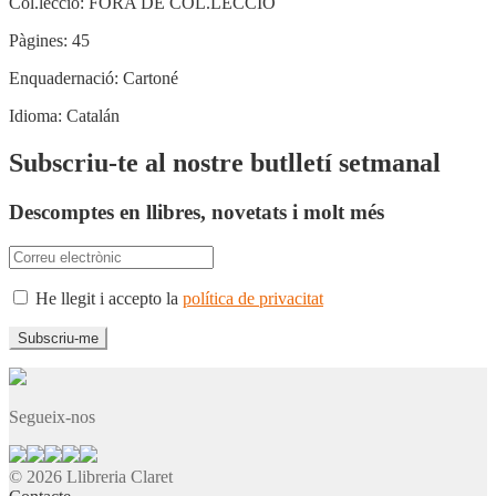
Col.lecció:
FORA DE COL.LECCIÓ
Pàgines:
45
Enquadernació:
Cartoné
Idioma:
Catalán
Subscriu-te al nostre butlletí setmanal
Descomptes en llibres, novetats i molt més
He llegit i accepto la
política de privacitat
Segueix-nos
© 2026 Llibreria Claret