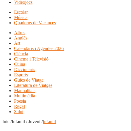
Videojocs
Escolar
Música
Quaderns de Vacances
Altres
Anglès
Art
Calendaris i Agendes 2026
Ciència
Cinema i Televisió
Cuina
Diccionaris
Esports
Guies de Viatge
Literatura de Viatges
Manualitats
Multimèdia
Poesia
Regal
Salut
Inici/Infantil / Juvenil/
Infantil