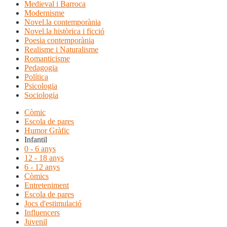
Medieval i Barroca
Modernisme
Novel.la contemporània
Novel.la històrica i ficció
Poesia contemporània
Realisme i Naturalisme
Romanticisme
Pedagogia
Política
Psicologia
Sociologia
Còmic
Escola de pares
Humor Gràfic
Infantil
0 - 6 anys
12 - 18 anys
6 - 12 anys
Còmics
Entreteniment
Escola de pares
Jocs d'estimulació
Influencers
Juvenil