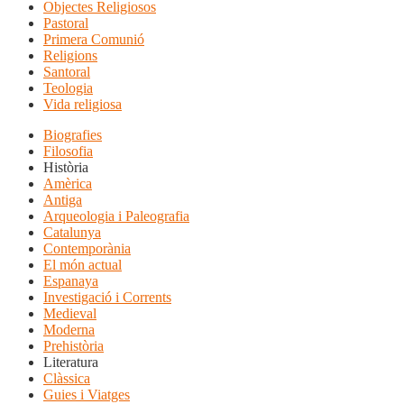
Objectes Religiosos
Pastoral
Primera Comunió
Religions
Santoral
Teologia
Vida religiosa
Biografies
Filosofia
Història
Amèrica
Antiga
Arqueologia i Paleografia
Catalunya
Contemporània
El món actual
Espanaya
Investigació i Corrents
Medieval
Moderna
Prehistòria
Literatura
Clàssica
Guies i Viatges