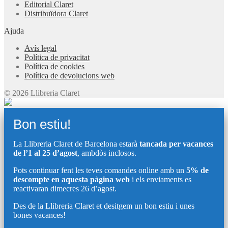
Editorial Claret
Distribuïdora Claret
Ajuda
Avís legal
Política de privacitat
Política de cookies
Política de devolucions web
© 2026 Llibreria Claret
Bon estiu!
La Llibreria Claret de Barcelona estarà
tancada per vacances
de l’1 al 25 d’agost
, ambdòs inclosos.
Pots continuar fent les teves comandes online amb un
5% de
descompte en aquesta pàgina web
i els enviaments es
reactivaran dimecres 26 d’agost.
Des de la Llibreria Claret et desitgem un bon estiu i unes
bones vacances!