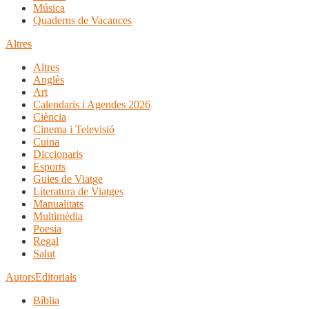
Música
Quaderns de Vacances
Altres
Altres
Anglès
Art
Calendaris i Agendes 2026
Ciència
Cinema i Televisió
Cuina
Diccionaris
Esports
Guies de Viatge
Literatura de Viatges
Manualitats
Multimèdia
Poesia
Regal
Salut
Autors
Editorials
Bíblia