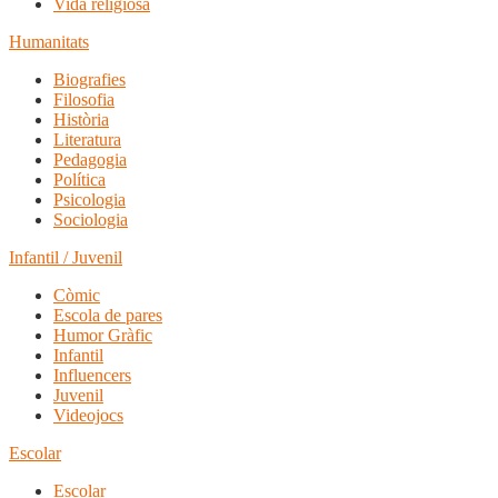
Vida religiosa
Humanitats
Biografies
Filosofia
Història
Literatura
Pedagogia
Política
Psicologia
Sociologia
Infantil / Juvenil
Còmic
Escola de pares
Humor Gràfic
Infantil
Influencers
Juvenil
Videojocs
Escolar
Escolar