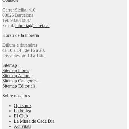
Contacte
Carrer Sicília, 410
08025 Barcelona
Tel: 933010887
Email:
llibreria@claret.cat
Horari de la llibreria
Dilluns a divendres,
de 10 a 14 i de 16 a 20.
Dissabtes, de 10 a 14h.
Sitemap
·
Sitemap llibres
·
Sitemap Autors
·
Sitemap Categories
·
Sitemap Editorials
Sobre nosaltres
Qui som?
La botiga
El Club
La Missa de Cada Dia
Activitats