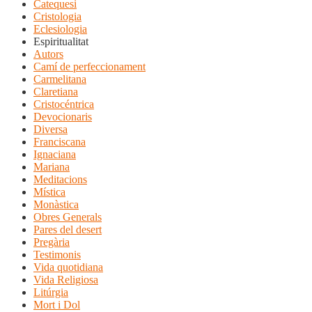
Catequesi
Cristologia
Eclesiologia
Espiritualitat
Autors
Camí de perfeccionament
Carmelitana
Claretiana
Cristocéntrica
Devocionaris
Diversa
Franciscana
Ignaciana
Mariana
Meditacions
Mística
Monàstica
Obres Generals
Pares del desert
Pregària
Testimonis
Vida quotidiana
Vida Religiosa
Litúrgia
Mort i Dol