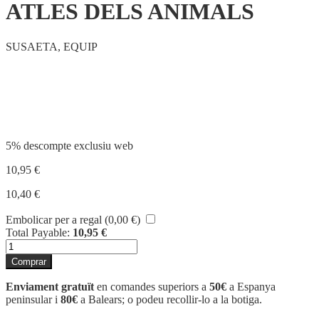
ATLES DELS ANIMALS
SUSAETA, EQUIP
Compartir
5% descompte exclusiu web
10,95
€
10,40
€
Embolicar per a regal (
0,00
€
)
Total Payable:
10,95
€
quantitat
de
Comprar
ATLES
DELS
Enviament gratuït
en comandes superiors a
50€
a Espanya
ANIMALS
peninsular i
80€
a Balears; o podeu recollir-lo a la botiga.