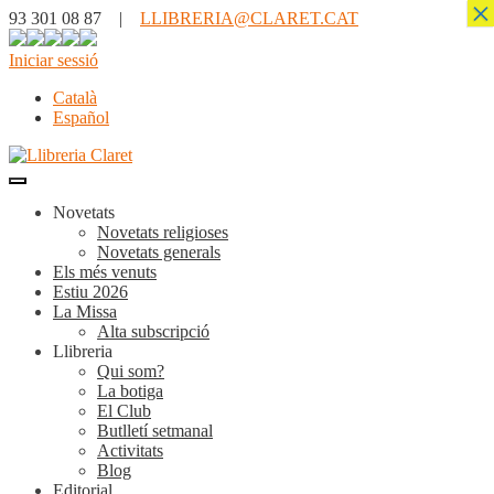
×
93 301 08 87 |
LLIBRERIA@CLARET.CAT
Iniciar sessió
Català
Español
Novetats
Novetats religioses
Novetats generals
Els més venuts
Estiu 2026
La Missa
Alta subscripció
Llibreria
Qui som?
La botiga
El Club
Butlletí setmanal
Activitats
Blog
Editorial