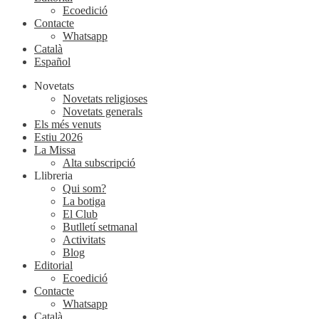
Ecoedició
Contacte
Whatsapp
Català
Español
Novetats
Novetats religioses
Novetats generals
Els més venuts
Estiu 2026
La Missa
Alta subscripció
Llibreria
Qui som?
La botiga
El Club
Butlletí setmanal
Activitats
Blog
Editorial
Ecoedició
Contacte
Whatsapp
Català