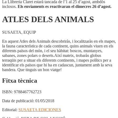
La Llibreria Claret estarà tancada de l’1 al 25 d’agost, ambdòs
inclosos.
Els enviaments es reactivaran el dimecres 26 d’agost.
ATLES DELS ANIMALS
SUSAETA, EQUIP
En aquest Atles dels Animals descobriràs, i localitzaràs en els mapes,
la fauna característica de cada continent, quins animals viuen en els
diferents països del món, i el seu hàbitat: boscos, muntanyes,
sabanes, zones polars o deserts.Així mateix, trobaràs globus
terraqüis per a situar els diferents continents, i mapes polítics per a
identificar els països que hi ha en cadascun, juntament amb la seva
bandera. Que tinguis un bon viatge!
Fitxa tècnica
ISBN:
9788467762723
Data de publicació:
01/05/2018
Editorial:
SUSAETA EDICIONES