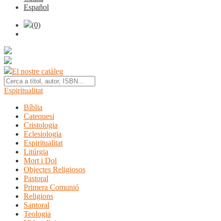
Español
(0)
El nostre catàleg
Espiritualitat
Bíblia
Catequesi
Cristologia
Eclesiologia
Espiritualitat
Litúrgia
Mort i Dol
Objectes Religiosos
Pastoral
Primera Comunió
Religions
Santoral
Teologia