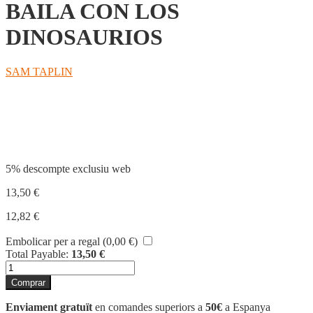
BAILA CON LOS
DINOSAURIOS
SAM TAPLIN
Compartir
5% descompte exclusiu web
13,50
€
12,82
€
Embolicar per a regal (
0,00
€
)
Total Payable:
13,50
€
quantitat
de
Comprar
BAILA
CON
Enviament gratuït
en comandes superiors a
50€
a Espanya