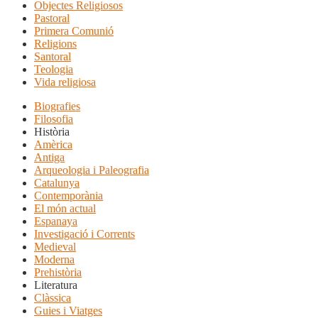
Objectes Religiosos
Pastoral
Primera Comunió
Religions
Santoral
Teologia
Vida religiosa
Biografies
Filosofia
Història
Amèrica
Antiga
Arqueologia i Paleografia
Catalunya
Contemporània
El món actual
Espanaya
Investigació i Corrents
Medieval
Moderna
Prehistòria
Literatura
Clàssica
Guies i Viatges