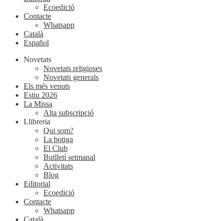
Ecoedició
Contacte
Whatsapp
Català
Español
Novetats
Novetats religioses
Novetats generals
Els més venuts
Estiu 2026
La Missa
Alta subscripció
Llibreria
Qui som?
La botiga
El Club
Butlletí setmanal
Activitats
Blog
Editorial
Ecoedició
Contacte
Whatsapp
Català