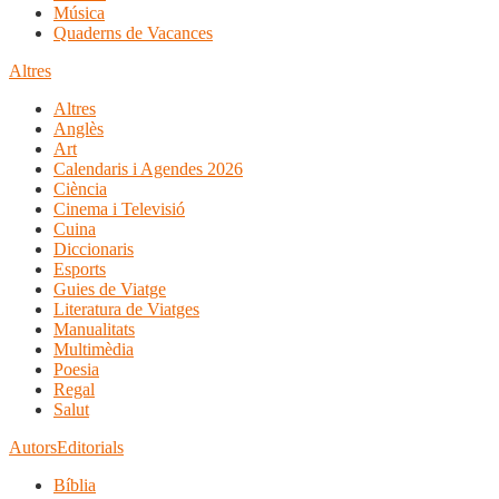
Música
Quaderns de Vacances
Altres
Altres
Anglès
Art
Calendaris i Agendes 2026
Ciència
Cinema i Televisió
Cuina
Diccionaris
Esports
Guies de Viatge
Literatura de Viatges
Manualitats
Multimèdia
Poesia
Regal
Salut
Autors
Editorials
Bíblia