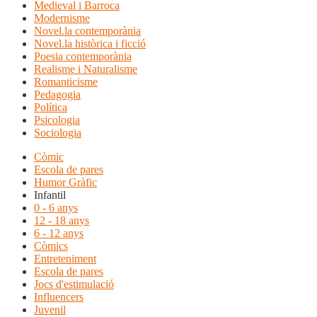
Medieval i Barroca
Modernisme
Novel.la contemporània
Novel.la històrica i ficció
Poesia contemporània
Realisme i Naturalisme
Romanticisme
Pedagogia
Política
Psicologia
Sociologia
Còmic
Escola de pares
Humor Gràfic
Infantil
0 - 6 anys
12 - 18 anys
6 - 12 anys
Còmics
Entreteniment
Escola de pares
Jocs d'estimulació
Influencers
Juvenil