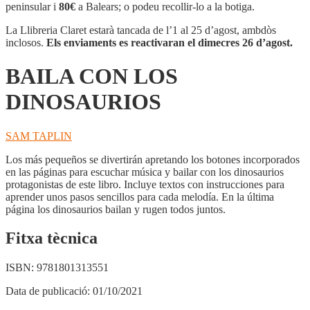
LOS
peninsular i
80€
a Balears; o podeu recollir-lo a la botiga.
DINOSAURIOS
La Llibreria Claret estarà tancada de l’1 al 25 d’agost, ambdòs
inclosos.
Els enviaments es reactivaran el dimecres 26 d’agost.
BAILA CON LOS
DINOSAURIOS
SAM TAPLIN
Los más pequeños se divertirán apretando los botones incorporados
en las páginas para escuchar música y bailar con los dinosaurios
protagonistas de este libro. Incluye textos con instrucciones para
aprender unos pasos sencillos para cada melodía. En la última
página los dinosaurios bailan y rugen todos juntos.
Fitxa tècnica
ISBN:
9781801313551
Data de publicació:
01/10/2021