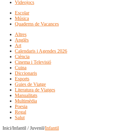
Videojocs
Escolar
Música
Quaderns de Vacances
Altres
Anglès
Art
Calendaris i Agendes 2026
Ciència
Cinema i Televisió
Cuina
Diccionaris
Esports
Guies de Viatge
Literatura de Viatges
Manualitats
Multimèdia
Poesia
Regal
Salut
Inici/Infantil / Juvenil/
Infantil