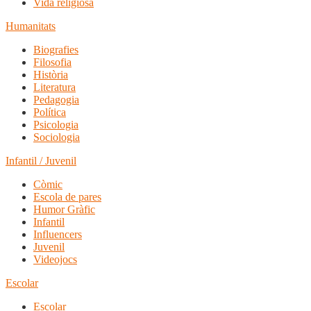
Vida religiosa
Humanitats
Biografies
Filosofia
Història
Literatura
Pedagogia
Política
Psicologia
Sociologia
Infantil / Juvenil
Còmic
Escola de pares
Humor Gràfic
Infantil
Influencers
Juvenil
Videojocs
Escolar
Escolar