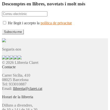
Descomptes en llibres, novetats i molt més
He llegit i accepto la
política de privacitat
Segueix-nos
© 2026 Llibreria Claret
Contacte
Carrer Sicília, 410
08025 Barcelona
Tel: 933010887
Email:
llibreria@claret.cat
Horari de la llibreria
Dilluns a divendres,
de 10 a 14 i de 16 a 20.