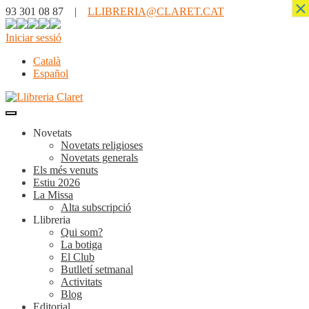
×
93 301 08 87 |
LLIBRERIA@CLARET.CAT
Iniciar sessió
Català
Español
Novetats
Novetats religioses
Novetats generals
Els més venuts
Estiu 2026
La Missa
Alta subscripció
Llibreria
Qui som?
La botiga
El Club
Butlletí setmanal
Activitats
Blog
Editorial