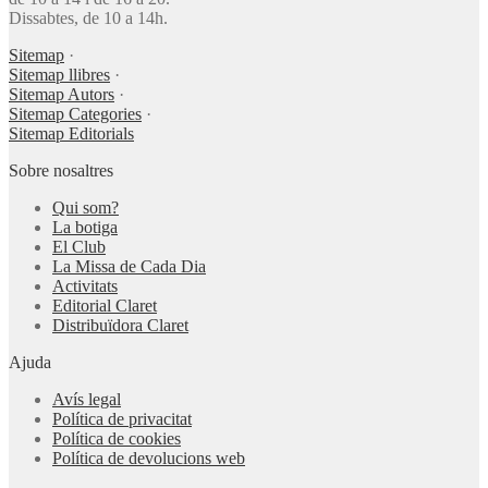
Dissabtes, de 10 a 14h.
Sitemap
·
Sitemap llibres
·
Sitemap Autors
·
Sitemap Categories
·
Sitemap Editorials
Sobre nosaltres
Qui som?
La botiga
El Club
La Missa de Cada Dia
Activitats
Editorial Claret
Distribuïdora Claret
Ajuda
Avís legal
Política de privacitat
Política de cookies
Política de devolucions web