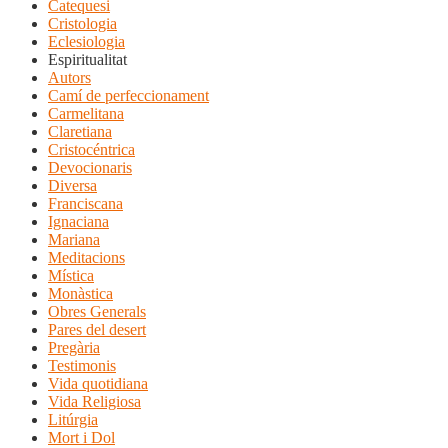
Catequesi
Cristologia
Eclesiologia
Espiritualitat
Autors
Camí de perfeccionament
Carmelitana
Claretiana
Cristocéntrica
Devocionaris
Diversa
Franciscana
Ignaciana
Mariana
Meditacions
Mística
Monàstica
Obres Generals
Pares del desert
Pregària
Testimonis
Vida quotidiana
Vida Religiosa
Litúrgia
Mort i Dol