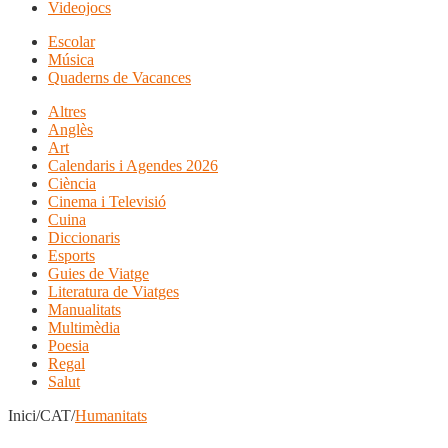
Videojocs
Escolar
Música
Quaderns de Vacances
Altres
Anglès
Art
Calendaris i Agendes 2026
Ciència
Cinema i Televisió
Cuina
Diccionaris
Esports
Guies de Viatge
Literatura de Viatges
Manualitats
Multimèdia
Poesia
Regal
Salut
Inici/CAT/
Humanitats