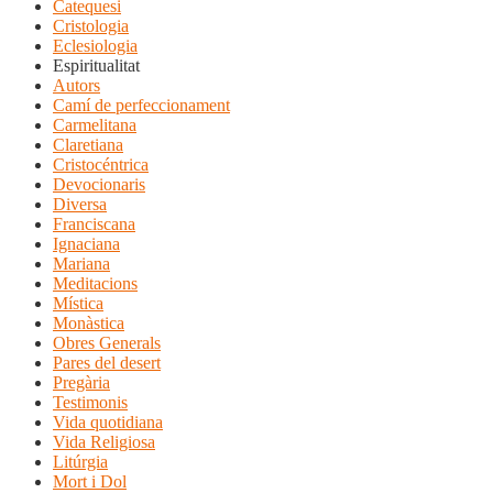
Catequesi
Cristologia
Eclesiologia
Espiritualitat
Autors
Camí de perfeccionament
Carmelitana
Claretiana
Cristocéntrica
Devocionaris
Diversa
Franciscana
Ignaciana
Mariana
Meditacions
Mística
Monàstica
Obres Generals
Pares del desert
Pregària
Testimonis
Vida quotidiana
Vida Religiosa
Litúrgia
Mort i Dol