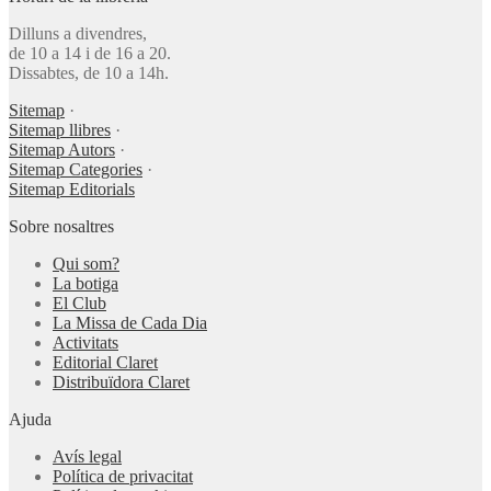
Dilluns a divendres,
de 10 a 14 i de 16 a 20.
Dissabtes, de 10 a 14h.
Sitemap
·
Sitemap llibres
·
Sitemap Autors
·
Sitemap Categories
·
Sitemap Editorials
Sobre nosaltres
Qui som?
La botiga
El Club
La Missa de Cada Dia
Activitats
Editorial Claret
Distribuïdora Claret
Ajuda
Avís legal
Política de privacitat