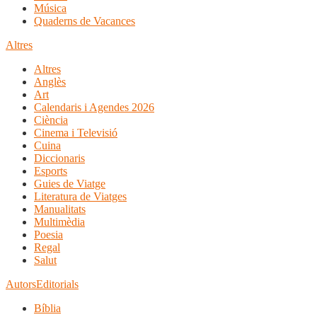
Música
Quaderns de Vacances
Altres
Altres
Anglès
Art
Calendaris i Agendes 2026
Ciència
Cinema i Televisió
Cuina
Diccionaris
Esports
Guies de Viatge
Literatura de Viatges
Manualitats
Multimèdia
Poesia
Regal
Salut
Autors
Editorials
Bíblia