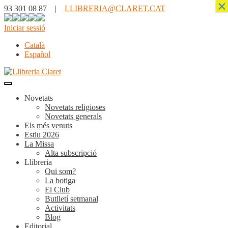
×
93 301 08 87 |
LLIBRERIA@CLARET.CAT
Iniciar sessió
Català
Español
Novetats
Novetats religioses
Novetats generals
Els més venuts
Estiu 2026
La Missa
Alta subscripció
Llibreria
Qui som?
La botiga
El Club
Butlletí setmanal
Activitats
Blog
Editorial