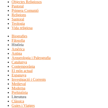
Objectes Religiosos
Pastoral
Primera Comunió
Religions
Santoral
Teologia
Vida religiosa
Biografies
Filosofia
Història
Amèrica
Antiga
Arqueologia i Paleografia
Catalunya
Contemporània
El món actual
Espanaya
Investigació i Corrents
Medieval
Moderna
Prehistòria
Literatura
Clàssica
Guies i Viatges