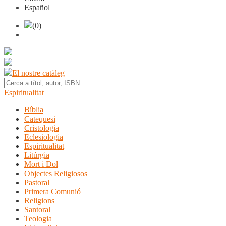
Español
(0)
El nostre catàleg
Espiritualitat
Bíblia
Catequesi
Cristologia
Eclesiologia
Espiritualitat
Litúrgia
Mort i Dol
Objectes Religiosos
Pastoral
Primera Comunió
Religions
Santoral
Teologia