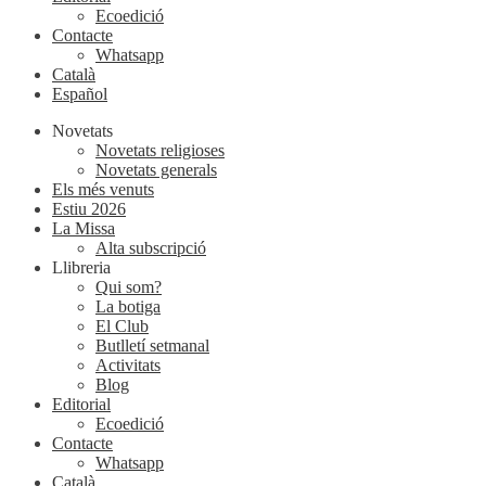
Ecoedició
Contacte
Whatsapp
Català
Español
Novetats
Novetats religioses
Novetats generals
Els més venuts
Estiu 2026
La Missa
Alta subscripció
Llibreria
Qui som?
La botiga
El Club
Butlletí setmanal
Activitats
Blog
Editorial
Ecoedició
Contacte
Whatsapp
Català