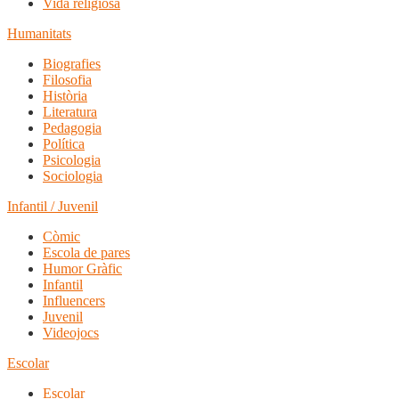
Vida religiosa
Humanitats
Biografies
Filosofia
Història
Literatura
Pedagogia
Política
Psicologia
Sociologia
Infantil / Juvenil
Còmic
Escola de pares
Humor Gràfic
Infantil
Influencers
Juvenil
Videojocs
Escolar
Escolar