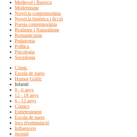
Medieval i Barroca
Modernisme
Novel.la contemporània
Novel.la històrica i ficció
Poesia contemporània
Realisme i Naturalisme
Romanticisme
Pedagogia
Política
Psicologia
Sociologia
Còmic
Escola de pares
Humor Gràfic
Infantil
0 - 6 anys
12 - 18 anys
6 - 12 anys
Còmics
Entreteniment
Escola de pares
Jocs d'estimulació
Influencers
Juvenil