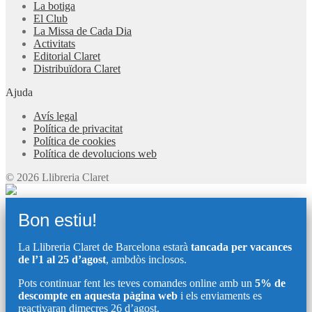
La botiga
El Club
La Missa de Cada Dia
Activitats
Editorial Claret
Distribuïdora Claret
Ajuda
Avís legal
Política de privacitat
Política de cookies
Política de devolucions web
© 2026 Llibreria Claret
Bon estiu!
La Llibreria Claret de Barcelona estarà
tancada per vacances
de l’1 al 25 d’agost
, ambdòs inclosos.
Pots continuar fent les teves comandes online amb un
5% de
descompte en aquesta pàgina web
i els enviaments es
reactivaran dimecres 26 d’agost.