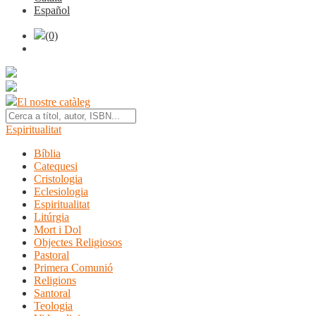
Español
(0)
El nostre catàleg
Espiritualitat
Bíblia
Catequesi
Cristologia
Eclesiologia
Espiritualitat
Litúrgia
Mort i Dol
Objectes Religiosos
Pastoral
Primera Comunió
Religions
Santoral
Teologia