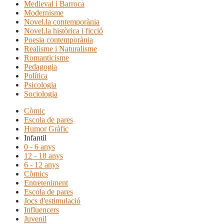
Medieval i Barroca
Modernisme
Novel.la contemporània
Novel.la històrica i ficció
Poesia contemporània
Realisme i Naturalisme
Romanticisme
Pedagogia
Política
Psicologia
Sociologia
Còmic
Escola de pares
Humor Gràfic
Infantil
0 - 6 anys
12 - 18 anys
6 - 12 anys
Còmics
Entreteniment
Escola de pares
Jocs d'estimulació
Influencers
Juvenil