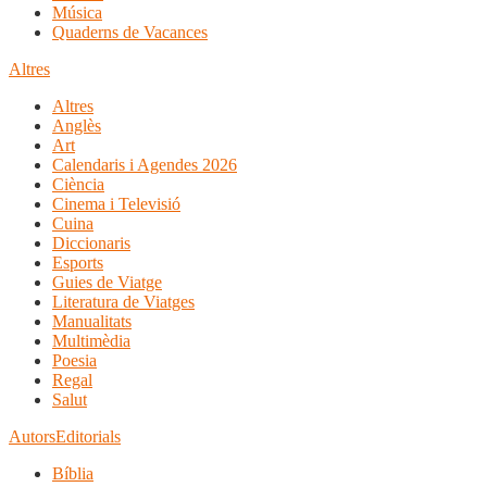
Música
Quaderns de Vacances
Altres
Altres
Anglès
Art
Calendaris i Agendes 2026
Ciència
Cinema i Televisió
Cuina
Diccionaris
Esports
Guies de Viatge
Literatura de Viatges
Manualitats
Multimèdia
Poesia
Regal
Salut
Autors
Editorials
Bíblia