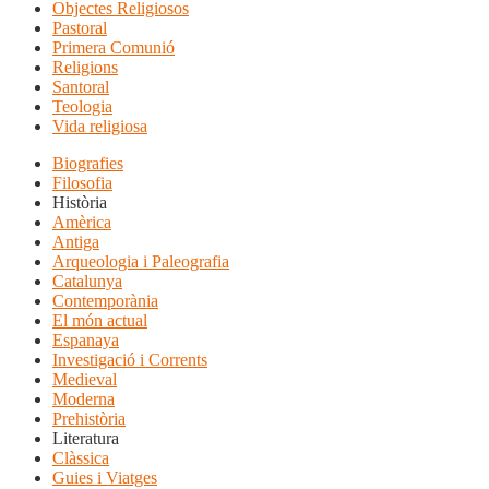
Objectes Religiosos
Pastoral
Primera Comunió
Religions
Santoral
Teologia
Vida religiosa
Biografies
Filosofia
Història
Amèrica
Antiga
Arqueologia i Paleografia
Catalunya
Contemporània
El món actual
Espanaya
Investigació i Corrents
Medieval
Moderna
Prehistòria
Literatura
Clàssica
Guies i Viatges