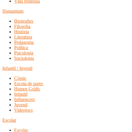
Vida religiosa
Humanitats
Biografies
Filosofia
Història
Literatura
Pedagogia
Política
Psicologia
Sociologia
Infantil / Juvenil
Còmic
Escola de pares
Humor Gràfic
Infantil
Influencers
Juvenil
Videojocs
Escolar
Escolar