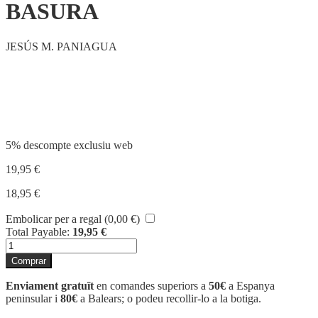
BASURA
JESÚS M. PANIAGUA
Compartir
5% descompte exclusiu web
19,95
€
18,95
€
Embolicar per a regal (
0,00
€
)
Total Payable:
19,95
€
quantitat
de
Comprar
BASURA
Enviament gratuït
en comandes superiors a
50€
a Espanya
peninsular i
80€
a Balears; o podeu recollir-lo a la botiga.