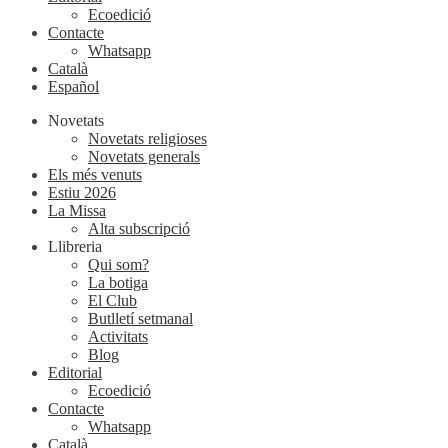
Ecoedició
Contacte
Whatsapp
Català
Español
Novetats
Novetats religioses
Novetats generals
Els més venuts
Estiu 2026
La Missa
Alta subscripció
Llibreria
Qui som?
La botiga
El Club
Butlletí setmanal
Activitats
Blog
Editorial
Ecoedició
Contacte
Whatsapp
Català