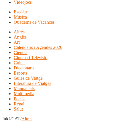
Videojocs
Escolar
Música
Quaderns de Vacances
Altres
Anglès
Art
Calendaris i Agendes 2026
Ciència
Cinema i Televisió
Cuina
Diccionaris
Esports
Guies de Viatge
Literatura de Viatges
Manualitats
Multimèdia
Poesia
Regal
Salut
Inici/CAT/
Altres