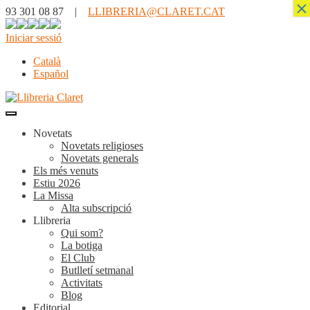
×
93 301 08 87 |
LLIBRERIA@CLARET.CAT
Iniciar sessió
Català
Español
Novetats
Novetats religioses
Novetats generals
Els més venuts
Estiu 2026
La Missa
Alta subscripció
Llibreria
Qui som?
La botiga
El Club
Butlletí setmanal
Activitats
Blog
Editorial