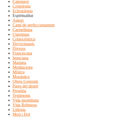
Catequesi
Cristologia
Eclesiologia
Espiritualitat
Autors
Camí de perfeccionament
Carmelitana
Claretiana
Cristocéntrica
Devocionaris
Diversa
Franciscana
Ignaciana
Mariana
Meditacions
Mística
Monàstica
Obres Generals
Pares del desert
Pregària
Testimonis
Vida quotidiana
Vida Religiosa
Litúrgia
Mort i Dol