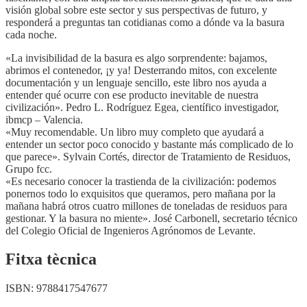
visión global sobre este sector y sus perspectivas de futuro, y
responderá a preguntas tan cotidianas como a dónde va la basura
cada noche.
«La invisibilidad de la basura es algo sorprendente: bajamos,
abrimos el contenedor, ¡y ya! Desterrando mitos, con excelente
documentación y un lenguaje sencillo, este libro nos ayuda a
entender qué ocurre con ese producto inevitable de nuestra
civilización». Pedro L. Rodríguez Egea, científico investigador,
ibmcp – Valencia.
«Muy recomendable. Un libro muy completo que ayudará a
entender un sector poco conocido y bastante más complicado de lo
que parece». Sylvain Cortés, director de Tratamiento de Residuos,
Grupo fcc.
«Es necesario conocer la trastienda de la civilización: podemos
ponernos todo lo exquisitos que queramos, pero mañana por la
mañana habrá otros cuatro millones de toneladas de residuos para
gestionar. Y la basura no miente». José Carbonell, secretario técnico
del Colegio Oficial de Ingenieros Agrónomos de Levante.
Fitxa tècnica
ISBN:
9788417547677