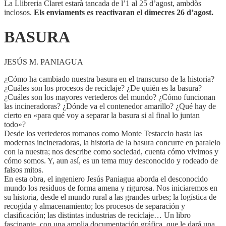
La Llibreria Claret estarà tancada de l’1 al 25 d’agost, ambdòs
inclosos.
Els enviaments es reactivaran el dimecres 26 d’agost.
BASURA
JESÚS M. PANIAGUA
¿Cómo ha cambiado nuestra basura en el transcurso de la historia?
¿Cuáles son los procesos de reciclaje? ¿De quién es la basura?
¿Cuáles son los mayores vertederos del mundo? ¿Cómo funcionan
las incineradoras? ¿Dónde va el contenedor amarillo? ¿Qué hay de
cierto en «para qué voy a separar la basura si al final lo juntan
todo»?
Desde los vertederos romanos como Monte Testaccio hasta las
modernas incineradoras, la historia de la basura concurre en paralelo
con la nuestra; nos describe como sociedad, cuenta cómo vivimos y
cómo somos. Y, aun así, es un tema muy desconocido y rodeado de
falsos mitos.
En esta obra, el ingeniero Jesús Paniagua aborda el desconocido
mundo los residuos de forma amena y rigurosa. Nos iniciaremos en
su historia, desde el mundo rural a las grandes urbes; la logística de
recogida y almacenamiento; los procesos de separación y
clasificación; las distintas industrias de reciclaje… Un libro
fascinante, con una amplia documentación gráfica, que le dará una