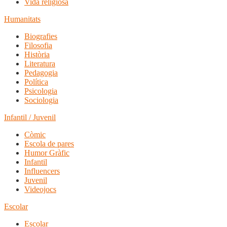
Vida religiosa
Humanitats
Biografies
Filosofia
Història
Literatura
Pedagogia
Política
Psicologia
Sociologia
Infantil / Juvenil
Còmic
Escola de pares
Humor Gràfic
Infantil
Influencers
Juvenil
Videojocs
Escolar
Escolar