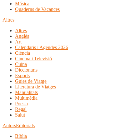
Música
Quaderns de Vacances
Altres
Altres
Anglès
Art
Calendaris i Agendes 2026
Ciència
Cinema i Televisió
Cuina
Diccionaris
Esports
Guies de Viatge
Literatura de Viatges
Manualitats
Multimèdia
Poesia
Regal
Salut
Autors
Editorials
Bíblia