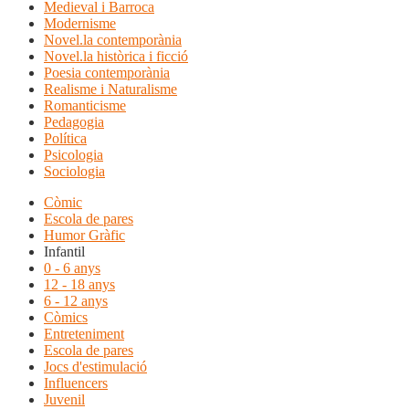
Medieval i Barroca
Modernisme
Novel.la contemporània
Novel.la històrica i ficció
Poesia contemporània
Realisme i Naturalisme
Romanticisme
Pedagogia
Política
Psicologia
Sociologia
Còmic
Escola de pares
Humor Gràfic
Infantil
0 - 6 anys
12 - 18 anys
6 - 12 anys
Còmics
Entreteniment
Escola de pares
Jocs d'estimulació
Influencers
Juvenil