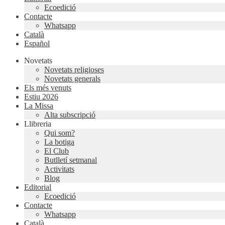
Ecoedició
Contacte
Whatsapp
Català
Español
Novetats
Novetats religioses
Novetats generals
Els més venuts
Estiu 2026
La Missa
Alta subscripció
Llibreria
Qui som?
La botiga
El Club
Butlletí setmanal
Activitats
Blog
Editorial
Ecoedició
Contacte
Whatsapp
Català