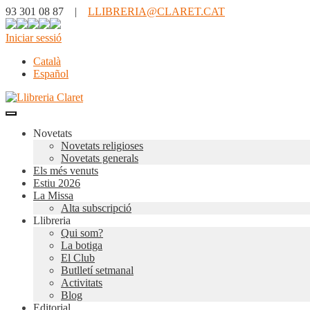
93 301 08 87 |
LLIBRERIA@CLARET.CAT
Iniciar sessió
Català
Español
Novetats
Novetats religioses
Novetats generals
Els més venuts
Estiu 2026
La Missa
Alta subscripció
Llibreria
Qui som?
La botiga
El Club
Butlletí setmanal
Activitats
Blog
Editorial