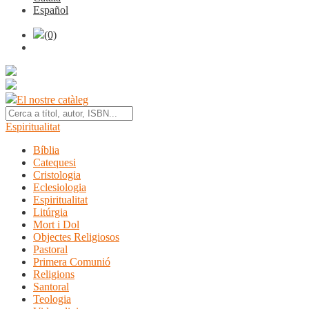
Español
(0)
El nostre catàleg
Espiritualitat
Bíblia
Catequesi
Cristologia
Eclesiologia
Espiritualitat
Litúrgia
Mort i Dol
Objectes Religiosos
Pastoral
Primera Comunió
Religions
Santoral
Teologia