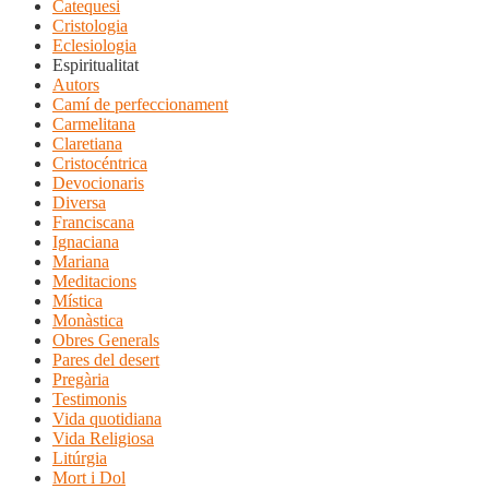
Catequesi
Cristologia
Eclesiologia
Espiritualitat
Autors
Camí de perfeccionament
Carmelitana
Claretiana
Cristocéntrica
Devocionaris
Diversa
Franciscana
Ignaciana
Mariana
Meditacions
Mística
Monàstica
Obres Generals
Pares del desert
Pregària
Testimonis
Vida quotidiana
Vida Religiosa
Litúrgia
Mort i Dol