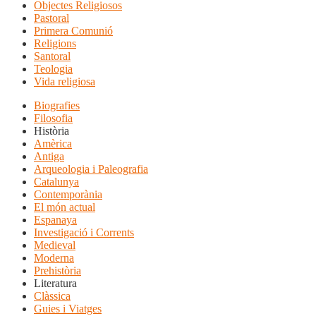
Objectes Religiosos
Pastoral
Primera Comunió
Religions
Santoral
Teologia
Vida religiosa
Biografies
Filosofia
Història
Amèrica
Antiga
Arqueologia i Paleografia
Catalunya
Contemporània
El món actual
Espanaya
Investigació i Corrents
Medieval
Moderna
Prehistòria
Literatura
Clàssica
Guies i Viatges