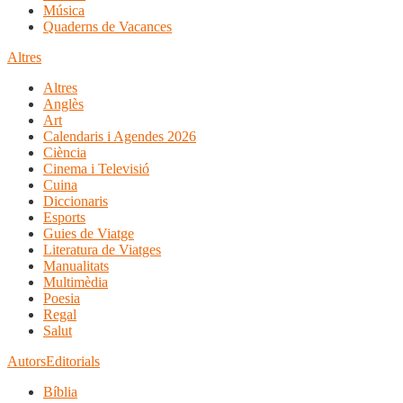
Música
Quaderns de Vacances
Altres
Altres
Anglès
Art
Calendaris i Agendes 2026
Ciència
Cinema i Televisió
Cuina
Diccionaris
Esports
Guies de Viatge
Literatura de Viatges
Manualitats
Multimèdia
Poesia
Regal
Salut
Autors
Editorials
Bíblia