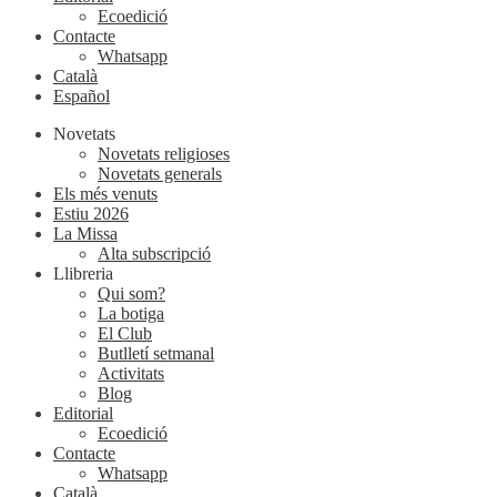
Ecoedició
Contacte
Whatsapp
Català
Español
Novetats
Novetats religioses
Novetats generals
Els més venuts
Estiu 2026
La Missa
Alta subscripció
Llibreria
Qui som?
La botiga
El Club
Butlletí setmanal
Activitats
Blog
Editorial
Ecoedició
Contacte
Whatsapp
Català