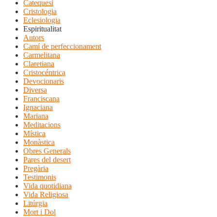
Catequesi
Cristologia
Eclesiologia
Espiritualitat
Autors
Camí de perfeccionament
Carmelitana
Claretiana
Cristocéntrica
Devocionaris
Diversa
Franciscana
Ignaciana
Mariana
Meditacions
Mística
Monàstica
Obres Generals
Pares del desert
Pregària
Testimonis
Vida quotidiana
Vida Religiosa
Litúrgia
Mort i Dol