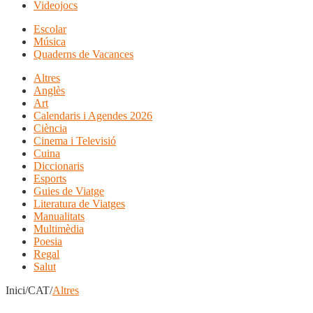
Videojocs
Escolar
Música
Quaderns de Vacances
Altres
Anglès
Art
Calendaris i Agendes 2026
Ciència
Cinema i Televisió
Cuina
Diccionaris
Esports
Guies de Viatge
Literatura de Viatges
Manualitats
Multimèdia
Poesia
Regal
Salut
Inici/CAT/
Altres