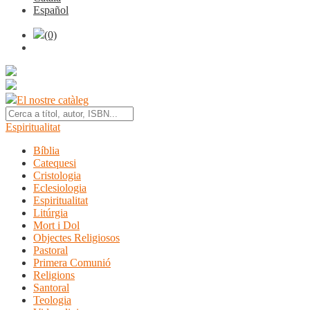
Español
(0)
El nostre catàleg
Espiritualitat
Bíblia
Catequesi
Cristologia
Eclesiologia
Espiritualitat
Litúrgia
Mort i Dol
Objectes Religiosos
Pastoral
Primera Comunió
Religions
Santoral
Teologia