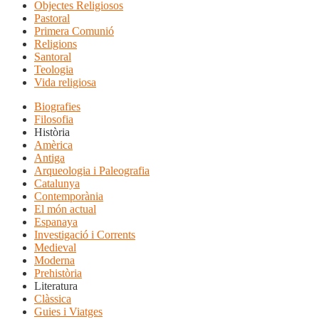
Objectes Religiosos
Pastoral
Primera Comunió
Religions
Santoral
Teologia
Vida religiosa
Biografies
Filosofia
Història
Amèrica
Antiga
Arqueologia i Paleografia
Catalunya
Contemporània
El món actual
Espanaya
Investigació i Corrents
Medieval
Moderna
Prehistòria
Literatura
Clàssica
Guies i Viatges