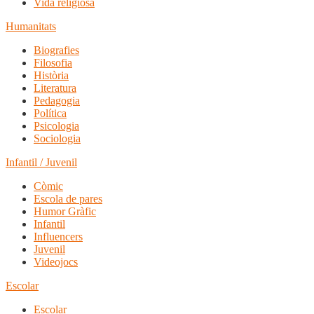
Vida religiosa
Humanitats
Biografies
Filosofia
Història
Literatura
Pedagogia
Política
Psicologia
Sociologia
Infantil / Juvenil
Còmic
Escola de pares
Humor Gràfic
Infantil
Influencers
Juvenil
Videojocs
Escolar
Escolar