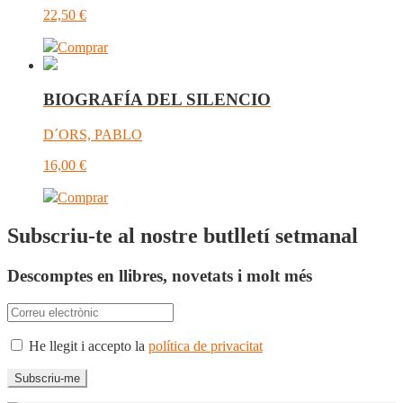
22,50
€
Comprar
BIOGRAFÍA DEL SILENCIO
D´ORS, PABLO
16,00
€
Comprar
Subscriu-te al nostre butlletí setmanal
Descomptes en llibres, novetats i molt més
He llegit i accepto la
política de privacitat