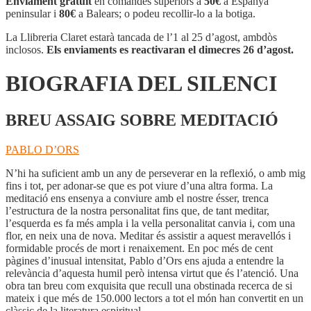
Enviament gratuït
en comandes superiors a
50€
a Espanya
SILENCI
peninsular i
80€
a Balears; o podeu recollir-lo a la botiga.
La Llibreria Claret estarà tancada de l’1 al 25 d’agost, ambdòs
inclosos.
Els enviaments es reactivaran el dimecres 26 d’agost.
BIOGRAFIA DEL SILENCI
BREU ASSAIG SOBRE MEDITACIÓ
PABLO D’ORS
N’hi ha suficient amb un any de perseverar en la reflexió, o amb mig
fins i tot, per adonar-se que es pot viure d’una altra forma. La
meditació ens ensenya a conviure amb el nostre ésser, trenca
l’estructura de la nostra personalitat fins que, de tant meditar,
l’esquerda es fa més ampla i la vella personalitat canvia i, com una
flor, en neix una de nova. Meditar és assistir a aquest meravellós i
formidable procés de mort i renaixement. En poc més de cent
pàgines d’inusual intensitat, Pablo d’Ors ens ajuda a entendre la
relevància d’aquesta humil però intensa virtut que és l’atenció. Una
obra tan breu com exquisita que recull una obstinada recerca de si
mateix i que més de 150.000 lectors a tot el món han convertit en un
clàssic de la literatura espiritual.