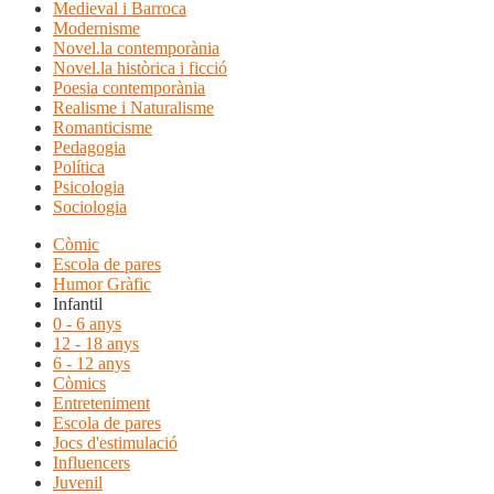
Medieval i Barroca
Modernisme
Novel.la contemporània
Novel.la històrica i ficció
Poesia contemporània
Realisme i Naturalisme
Romanticisme
Pedagogia
Política
Psicologia
Sociologia
Còmic
Escola de pares
Humor Gràfic
Infantil
0 - 6 anys
12 - 18 anys
6 - 12 anys
Còmics
Entreteniment
Escola de pares
Jocs d'estimulació
Influencers
Juvenil