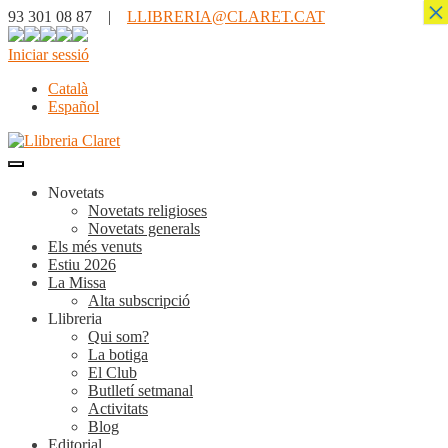
×
93 301 08 87 |
LLIBRERIA@CLARET.CAT
Iniciar sessió
Català
Español
Novetats
Novetats religioses
Novetats generals
Els més venuts
Estiu 2026
La Missa
Alta subscripció
Llibreria
Qui som?
La botiga
El Club
Butlletí setmanal
Activitats
Blog
Editorial