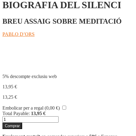
BIOGRAFIA DEL SILENCI
BREU ASSAIG SOBRE MEDITACIÓ
PABLO D’ORS
Compartir
5% descompte exclusiu web
13,95
€
13,25
€
Embolicar per a regal (
0,00
€
)
Total Payable:
13,95
€
quantitat
de
Comprar
BIOGRAFIA
DEL