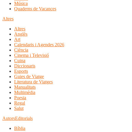
Música
Quaderns de Vacances
Altres
Altres
Anglès
Art
Calendaris i Agendes 2026
Ciència
Cinema i Televisió
Cuina
Diccionaris
Esports
Guies de Viatge
Literatura de Viatges
Manualitats
Multimèdia
Poesia
Regal
Salut
Autors
Editorials
Bíblia