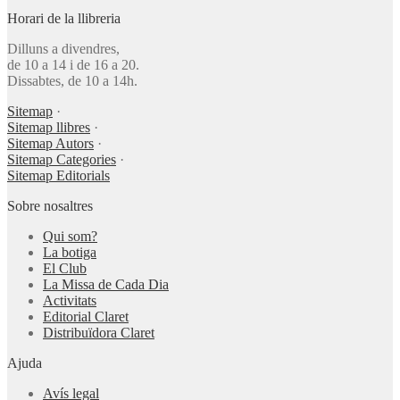
Horari de la llibreria
Dilluns a divendres,
de 10 a 14 i de 16 a 20.
Dissabtes, de 10 a 14h.
Sitemap
·
Sitemap llibres
·
Sitemap Autors
·
Sitemap Categories
·
Sitemap Editorials
Sobre nosaltres
Qui som?
La botiga
El Club
La Missa de Cada Dia
Activitats
Editorial Claret
Distribuïdora Claret
Ajuda
Avís legal