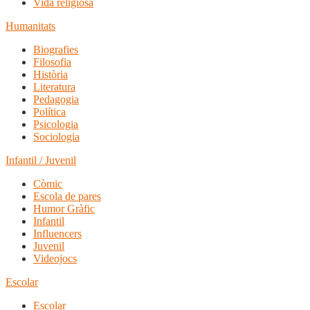
Vida religiosa
Humanitats
Biografies
Filosofia
Història
Literatura
Pedagogia
Política
Psicologia
Sociologia
Infantil / Juvenil
Còmic
Escola de pares
Humor Gràfic
Infantil
Influencers
Juvenil
Videojocs
Escolar
Escolar