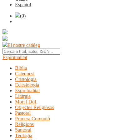
Español
(0)
El nostre catàleg
Espiritualitat
Bíblia
Catequesi
Cristologia
Eclesiologia
Espiritualitat
Litúrgia
Mort i Dol
Objectes Religiosos
Pastoral
Primera Comunió
Religions
Santoral
Teologia