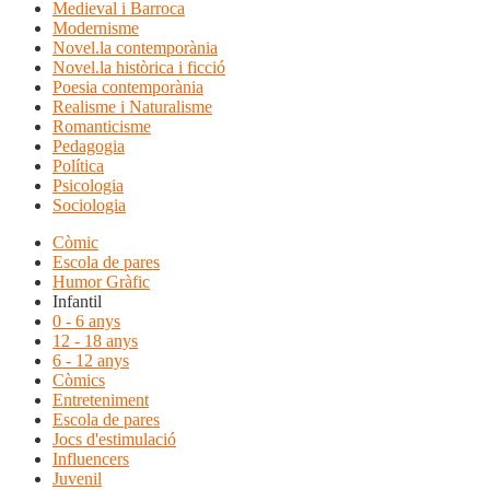
Medieval i Barroca
Modernisme
Novel.la contemporània
Novel.la històrica i ficció
Poesia contemporània
Realisme i Naturalisme
Romanticisme
Pedagogia
Política
Psicologia
Sociologia
Còmic
Escola de pares
Humor Gràfic
Infantil
0 - 6 anys
12 - 18 anys
6 - 12 anys
Còmics
Entreteniment
Escola de pares
Jocs d'estimulació
Influencers
Juvenil