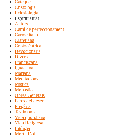
Catequesi
Cristologia
Eclesiologia
Espiritualitat
Autors
Camí de perfeccionament
Carmelitana
Claretiana
Cristocéntrica
Devocionaris
Diversa
Franciscana
Ignaciana
Mariana
Meditacions
Mística
Monàstica
Obres Generals
Pares del desert
Pregària
Testimonis
Vida quotidiana
Vida Religiosa
Litúrgia
Mort i Dol