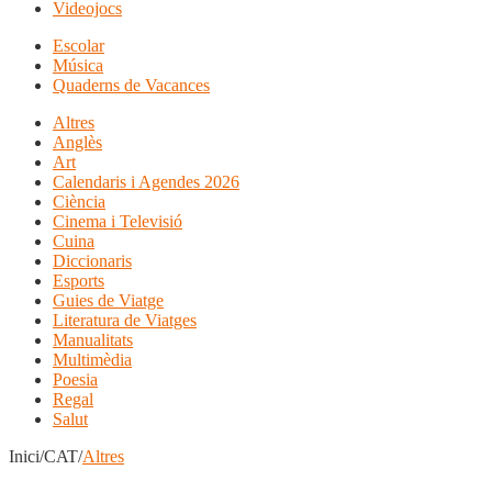
Videojocs
Escolar
Música
Quaderns de Vacances
Altres
Anglès
Art
Calendaris i Agendes 2026
Ciència
Cinema i Televisió
Cuina
Diccionaris
Esports
Guies de Viatge
Literatura de Viatges
Manualitats
Multimèdia
Poesia
Regal
Salut
Inici/CAT/
Altres