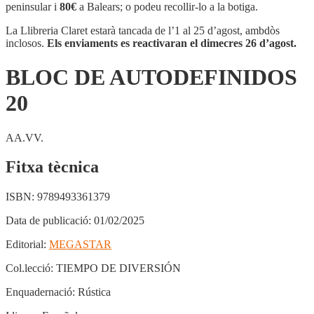
AUTODEFINIDOS
peninsular i
80€
a Balears; o podeu recollir-lo a la botiga.
20
La Llibreria Claret estarà tancada de l’1 al 25 d’agost, ambdòs
inclosos.
Els enviaments es reactivaran el dimecres 26 d’agost.
BLOC DE AUTODEFINIDOS
20
AA.VV.
Fitxa tècnica
ISBN:
9789493361379
Data de publicació:
01/02/2025
Editorial:
MEGASTAR
Col.lecció:
TIEMPO DE DIVERSIÓN
Enquadernació:
Rústica