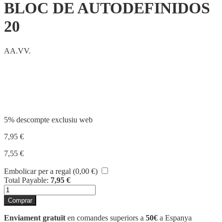
BLOC DE AUTODEFINIDOS
20
AA.VV.
Compartir
5% descompte exclusiu web
7,95
€
7,55
€
Embolicar per a regal (
0,00
€
)
Total Payable:
7,95
€
quantitat
de
Comprar
BLOC
DE
Enviament gratuït
en comandes superiors a
50€
a Espanya