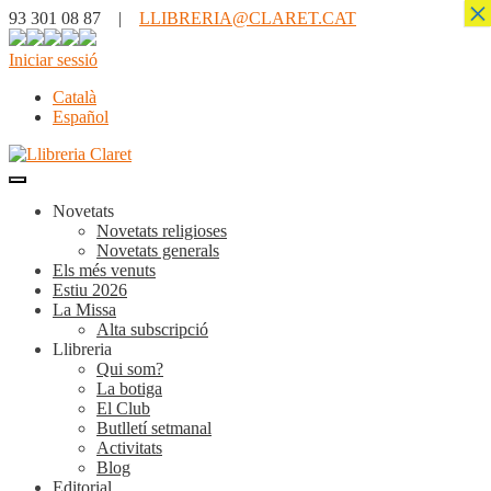
×
93 301 08 87 |
LLIBRERIA@CLARET.CAT
Iniciar sessió
Català
Español
Novetats
Novetats religioses
Novetats generals
Els més venuts
Estiu 2026
La Missa
Alta subscripció
Llibreria
Qui som?
La botiga
El Club
Butlletí setmanal
Activitats
Blog
Editorial