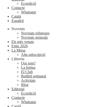
Ecoedició
Contacte
Whatsapp
Català
Español
Novetats
Novetats religioses
Novetats generals
Els més venuts
Estiu 2026
La Missa
Alta subscripció
Llibreria
Qui som?
La botiga
El Club
Butlletí setmanal
Activitats
Blog
Editorial
Ecoedició
Contacte
Whatsapp
Català