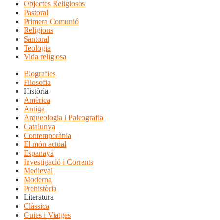
Objectes Religiosos
Pastoral
Primera Comunió
Religions
Santoral
Teologia
Vida religiosa
Biografies
Filosofia
Història
Amèrica
Antiga
Arqueologia i Paleografia
Catalunya
Contemporània
El món actual
Espanaya
Investigació i Corrents
Medieval
Moderna
Prehistòria
Literatura
Clàssica
Guies i Viatges