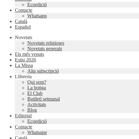
Ecoedició
Contacte
Whatsapp
Català
Español
Novetats
Novetats religioses
Novetats generals
Els més venuts
Estiu 2026
La Missa
Alta subscripció
Llibreria
Qui som?
La botiga
El Club
Butlletí setmanal
Activitats
Blog
Editorial
Ecoedició
Contacte
Whatsapp
Català