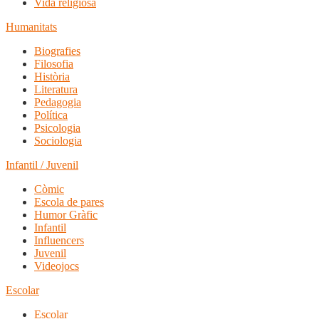
Vida religiosa
Humanitats
Biografies
Filosofia
Història
Literatura
Pedagogia
Política
Psicologia
Sociologia
Infantil / Juvenil
Còmic
Escola de pares
Humor Gràfic
Infantil
Influencers
Juvenil
Videojocs
Escolar
Escolar