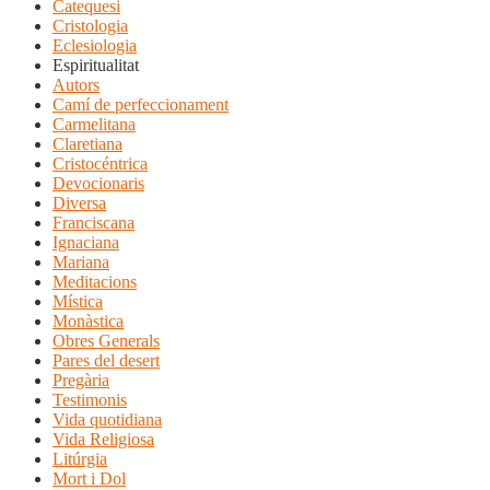
Catequesi
Cristologia
Eclesiologia
Espiritualitat
Autors
Camí de perfeccionament
Carmelitana
Claretiana
Cristocéntrica
Devocionaris
Diversa
Franciscana
Ignaciana
Mariana
Meditacions
Mística
Monàstica
Obres Generals
Pares del desert
Pregària
Testimonis
Vida quotidiana
Vida Religiosa
Litúrgia
Mort i Dol