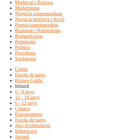
Medieval i Barroca
Modernisme
Novel.la contemporània
Novel.la històrica i ficció
Poesia contemporània
Realisme i Naturalisme
Romanticisme
Pedagogia
Política
Psicologia
Sociologia
Còmic
Escola de pares
Humor Gràfic
Infantil
0 - 6 anys
12 - 18 anys
6 - 12 anys
Còmics
Entreteniment
Escola de pares
Jocs d'estimulació
Influencers
Juvenil