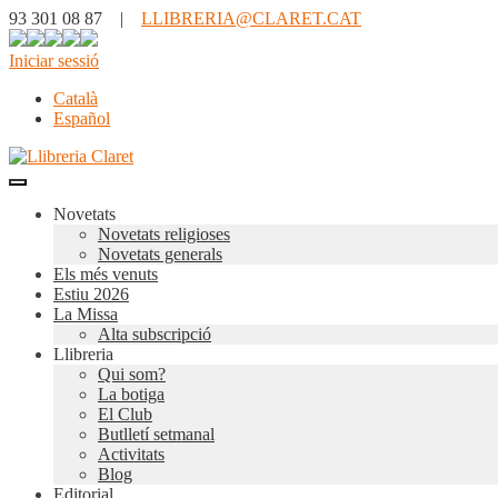
93 301 08 87 |
LLIBRERIA@CLARET.CAT
Iniciar sessió
Català
Español
Novetats
Novetats religioses
Novetats generals
Els més venuts
Estiu 2026
La Missa
Alta subscripció
Llibreria
Qui som?
La botiga
El Club
Butlletí setmanal
Activitats
Blog
Editorial