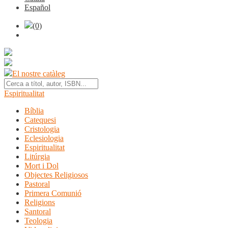
Español
(0)
El nostre catàleg
Espiritualitat
Bíblia
Catequesi
Cristologia
Eclesiologia
Espiritualitat
Litúrgia
Mort i Dol
Objectes Religiosos
Pastoral
Primera Comunió
Religions
Santoral
Teologia