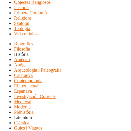
Objectes Religiosos
Pastoral
Primera Comunió
Religions
Santoral
Teologia
Vida religiosa
Biografies
Filosofia
Història
Amèrica
Antiga
Arqueologia i Paleografia
Catalunya
Contemporània
El món actual
Espanaya
Investigació i Corrents
Medieval
Moderna
Prehistòria
Literatura
Clàssica
Guies i Viatges