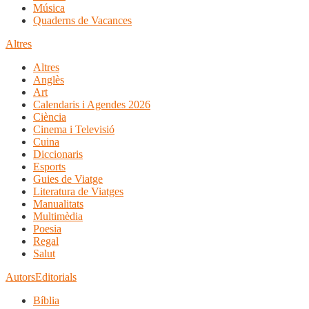
Música
Quaderns de Vacances
Altres
Altres
Anglès
Art
Calendaris i Agendes 2026
Ciència
Cinema i Televisió
Cuina
Diccionaris
Esports
Guies de Viatge
Literatura de Viatges
Manualitats
Multimèdia
Poesia
Regal
Salut
Autors
Editorials
Bíblia