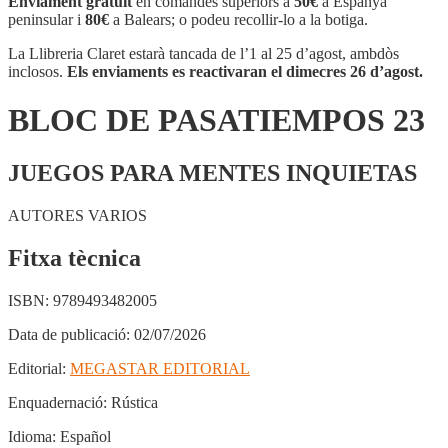
Enviament gratuït
en comandes superiors a
50€
a Espanya
PASATIEMPOS
peninsular i
80€
a Balears; o podeu recollir-lo a la botiga.
23
La Llibreria Claret estarà tancada de l’1 al 25 d’agost, ambdòs
inclosos.
Els enviaments es reactivaran el dimecres 26 d’agost.
BLOC DE PASATIEMPOS 23
JUEGOS PARA MENTES INQUIETAS
AUTORES VARIOS
Fitxa tècnica
ISBN:
9789493482005
Data de publicació:
02/07/2026
Editorial:
MEGASTAR EDITORIAL
Enquadernació:
Rústica
Idioma:
Español