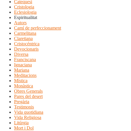
Catequesi
Cristologia
Eclesiologia
Espiritualitat
Autors
Camí de perfeccionament
Carmelitana
Claretiana
Cristocéntrica
Devocionaris
Diversa
Franciscana
Ignaciana
Mariana
Meditacions
Mística
Monàstica
Obres Generals
Pares del desert
Pregària
Testimonis
Vida quotidiana
Vida Religiosa
Litúrgia
Mort i Dol