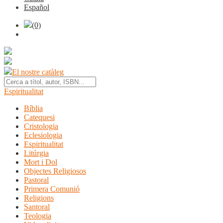
Español
(0)
El nostre catàleg
Espiritualitat
Bíblia
Catequesi
Cristologia
Eclesiologia
Espiritualitat
Litúrgia
Mort i Dol
Objectes Religiosos
Pastoral
Primera Comunió
Religions
Santoral
Teologia