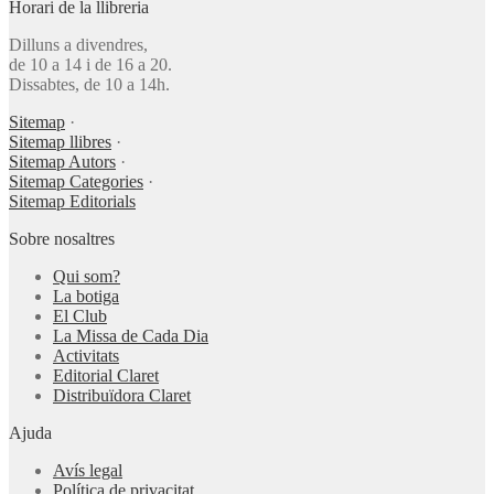
Horari de la llibreria
Dilluns a divendres,
de 10 a 14 i de 16 a 20.
Dissabtes, de 10 a 14h.
Sitemap
·
Sitemap llibres
·
Sitemap Autors
·
Sitemap Categories
·
Sitemap Editorials
Sobre nosaltres
Qui som?
La botiga
El Club
La Missa de Cada Dia
Activitats
Editorial Claret
Distribuïdora Claret
Ajuda
Avís legal
Política de privacitat