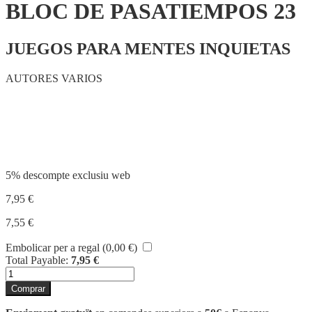
BLOC DE PASATIEMPOS 23
JUEGOS PARA MENTES INQUIETAS
AUTORES VARIOS
Compartir
5% descompte exclusiu web
7,95
€
7,55
€
Embolicar per a regal (
0,00
€
)
Total Payable:
7,95
€
quantitat
de
Comprar
BLOC
DE