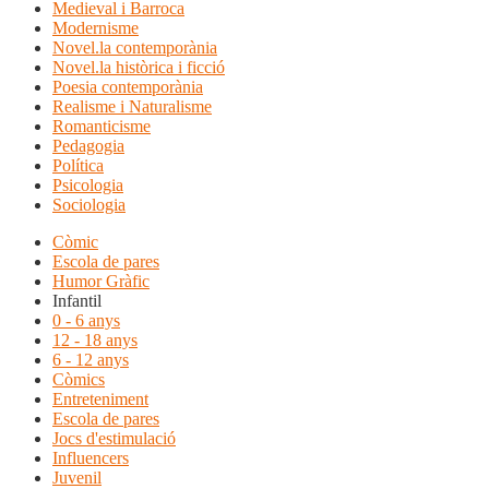
Medieval i Barroca
Modernisme
Novel.la contemporània
Novel.la històrica i ficció
Poesia contemporània
Realisme i Naturalisme
Romanticisme
Pedagogia
Política
Psicologia
Sociologia
Còmic
Escola de pares
Humor Gràfic
Infantil
0 - 6 anys
12 - 18 anys
6 - 12 anys
Còmics
Entreteniment
Escola de pares
Jocs d'estimulació
Influencers
Juvenil