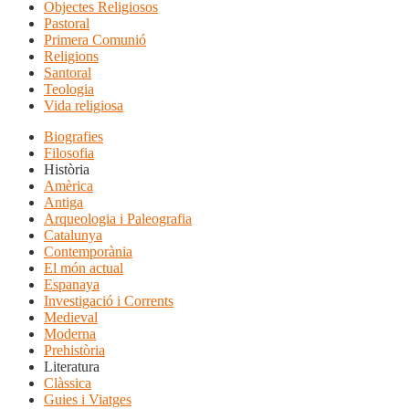
Objectes Religiosos
Pastoral
Primera Comunió
Religions
Santoral
Teologia
Vida religiosa
Biografies
Filosofia
Història
Amèrica
Antiga
Arqueologia i Paleografia
Catalunya
Contemporània
El món actual
Espanaya
Investigació i Corrents
Medieval
Moderna
Prehistòria
Literatura
Clàssica
Guies i Viatges