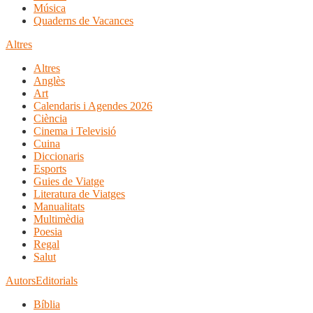
Música
Quaderns de Vacances
Altres
Altres
Anglès
Art
Calendaris i Agendes 2026
Ciència
Cinema i Televisió
Cuina
Diccionaris
Esports
Guies de Viatge
Literatura de Viatges
Manualitats
Multimèdia
Poesia
Regal
Salut
Autors
Editorials
Bíblia