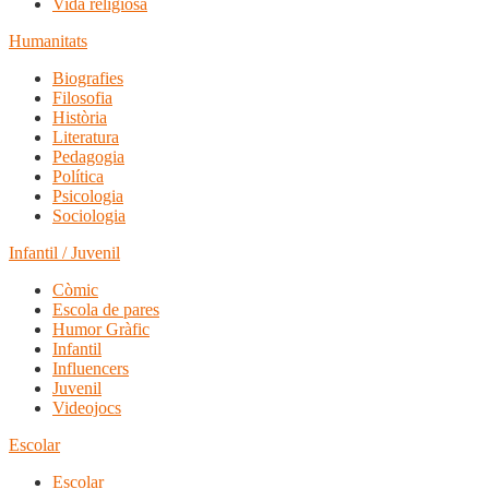
Vida religiosa
Humanitats
Biografies
Filosofia
Història
Literatura
Pedagogia
Política
Psicologia
Sociologia
Infantil / Juvenil
Còmic
Escola de pares
Humor Gràfic
Infantil
Influencers
Juvenil
Videojocs
Escolar
Escolar