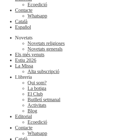
Ecoedició
Contacte
Whatsapp
Català
Español
Novetats
Novetats religioses
Novetats generals
Els més venuts
Estiu 2026
La Missa
Alta subscripció
Llibreria
Qui som?
La botiga
El Club
Butlletí setmanal
Activitats
Blog
Editorial
Ecoedició
Contacte
Whatsapp
Català