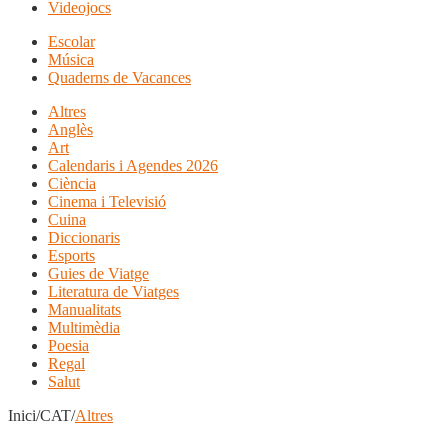
Videojocs
Escolar
Música
Quaderns de Vacances
Altres
Anglès
Art
Calendaris i Agendes 2026
Ciència
Cinema i Televisió
Cuina
Diccionaris
Esports
Guies de Viatge
Literatura de Viatges
Manualitats
Multimèdia
Poesia
Regal
Salut
Inici/CAT/
Altres