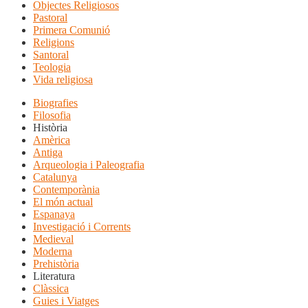
Objectes Religiosos
Pastoral
Primera Comunió
Religions
Santoral
Teologia
Vida religiosa
Biografies
Filosofia
Història
Amèrica
Antiga
Arqueologia i Paleografia
Catalunya
Contemporània
El món actual
Espanaya
Investigació i Corrents
Medieval
Moderna
Prehistòria
Literatura
Clàssica
Guies i Viatges