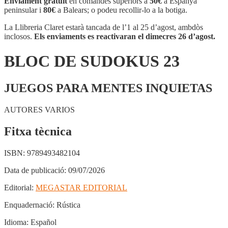
Enviament gratuït
en comandes superiors a
50€
a Espanya
SUDOKUS
peninsular i
80€
a Balears; o podeu recollir-lo a la botiga.
23
La Llibreria Claret estarà tancada de l’1 al 25 d’agost, ambdòs
inclosos.
Els enviaments es reactivaran el dimecres 26 d’agost.
BLOC DE SUDOKUS 23
JUEGOS PARA MENTES INQUIETAS
AUTORES VARIOS
Fitxa tècnica
ISBN:
9789493482104
Data de publicació:
09/07/2026
Editorial:
MEGASTAR EDITORIAL
Enquadernació:
Rústica
Idioma:
Español