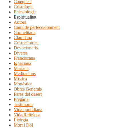
Catequesi
Cristologia
Eclesiologia
Espiritualitat
Autors
Camí de perfeccionament
Carmelitana
Claretiana
Cristocéntrica
Devocionaris
Diversa
Franciscana
Ignaciana
Mariana
Meditacions
Mística
Monàstica
Obres Generals
Pares del desert
Pregària
Testimonis
Vida quotidiana
Vida Religiosa
Litúrgia
Mort i Dol