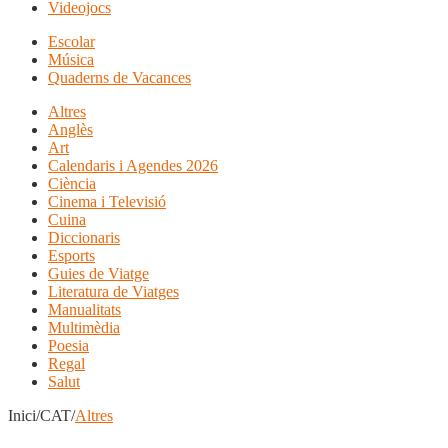
Videojocs
Escolar
Música
Quaderns de Vacances
Altres
Anglès
Art
Calendaris i Agendes 2026
Ciència
Cinema i Televisió
Cuina
Diccionaris
Esports
Guies de Viatge
Literatura de Viatges
Manualitats
Multimèdia
Poesia
Regal
Salut
Inici/CAT/
Altres