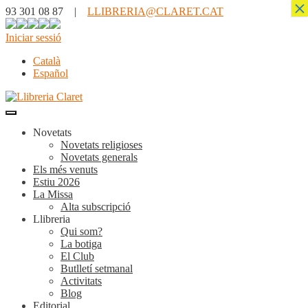
×
93 301 08 87 |
LLIBRERIA@CLARET.CAT
Iniciar sessió
Català
Español
Novetats
Novetats religioses
Novetats generals
Els més venuts
Estiu 2026
La Missa
Alta subscripció
Llibreria
Qui som?
La botiga
El Club
Butlletí setmanal
Activitats
Blog
Editorial