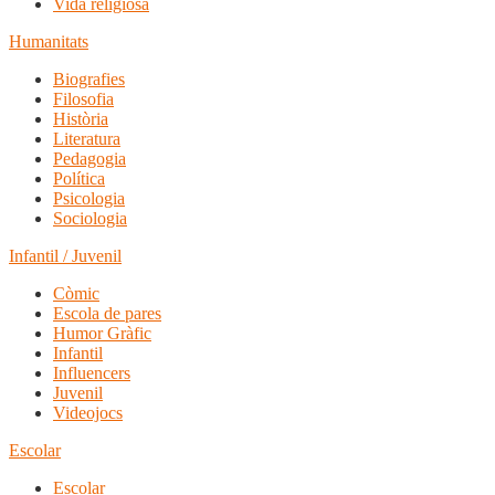
Vida religiosa
Humanitats
Biografies
Filosofia
Història
Literatura
Pedagogia
Política
Psicologia
Sociologia
Infantil / Juvenil
Còmic
Escola de pares
Humor Gràfic
Infantil
Influencers
Juvenil
Videojocs
Escolar
Escolar