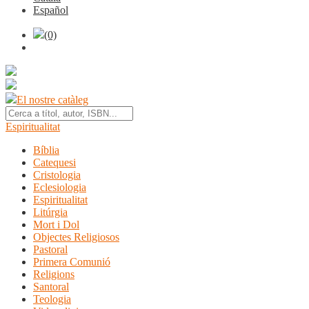
Español
(0)
El nostre catàleg
Espiritualitat
Bíblia
Catequesi
Cristologia
Eclesiologia
Espiritualitat
Litúrgia
Mort i Dol
Objectes Religiosos
Pastoral
Primera Comunió
Religions
Santoral
Teologia