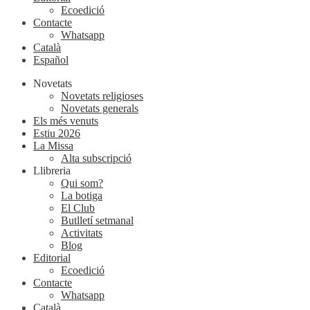
Ecoedició
Contacte
Whatsapp
Català
Español
Novetats
Novetats religioses
Novetats generals
Els més venuts
Estiu 2026
La Missa
Alta subscripció
Llibreria
Qui som?
La botiga
El Club
Butlletí setmanal
Activitats
Blog
Editorial
Ecoedició
Contacte
Whatsapp
Català