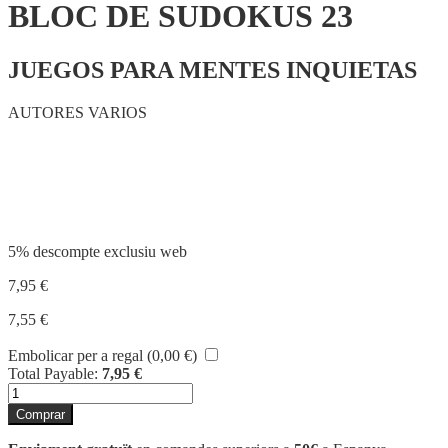
BLOC DE SUDOKUS 23
JUEGOS PARA MENTES INQUIETAS
AUTORES VARIOS
Compartir
5% descompte exclusiu web
7,95
€
7,55
€
Embolicar per a regal (
0,00
€
)
Total Payable:
7,95
€
quantitat
de
Comprar
BLOC
DE