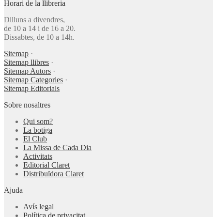
Horari de la llibreria
Dilluns a divendres,
de 10 a 14 i de 16 a 20.
Dissabtes, de 10 a 14h.
Sitemap
·
Sitemap llibres
·
Sitemap Autors
·
Sitemap Categories
·
Sitemap Editorials
Sobre nosaltres
Qui som?
La botiga
El Club
La Missa de Cada Dia
Activitats
Editorial Claret
Distribuïdora Claret
Ajuda
Avís legal
Política de privacitat