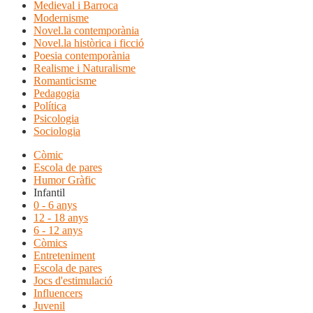
Medieval i Barroca
Modernisme
Novel.la contemporània
Novel.la històrica i ficció
Poesia contemporània
Realisme i Naturalisme
Romanticisme
Pedagogia
Política
Psicologia
Sociologia
Còmic
Escola de pares
Humor Gràfic
Infantil
0 - 6 anys
12 - 18 anys
6 - 12 anys
Còmics
Entreteniment
Escola de pares
Jocs d'estimulació
Influencers
Juvenil