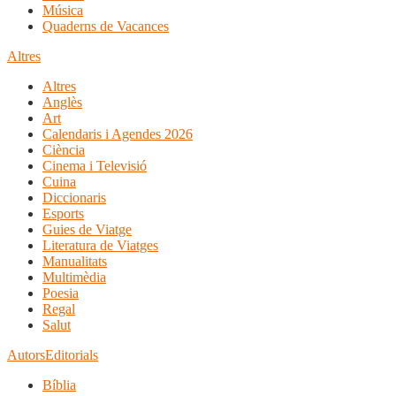
Música
Quaderns de Vacances
Altres
Altres
Anglès
Art
Calendaris i Agendes 2026
Ciència
Cinema i Televisió
Cuina
Diccionaris
Esports
Guies de Viatge
Literatura de Viatges
Manualitats
Multimèdia
Poesia
Regal
Salut
Autors
Editorials
Bíblia