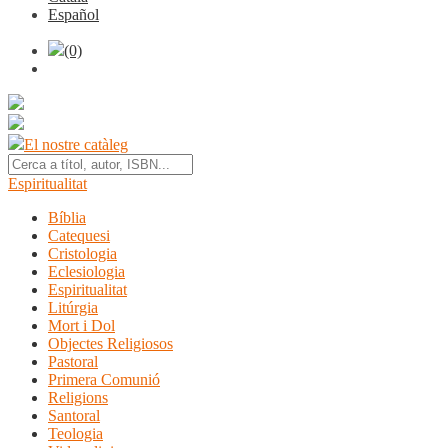
Español
(0)
El nostre catàleg
Espiritualitat
Bíblia
Catequesi
Cristologia
Eclesiologia
Espiritualitat
Litúrgia
Mort i Dol
Objectes Religiosos
Pastoral
Primera Comunió
Religions
Santoral
Teologia