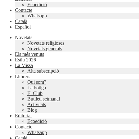
Ecoedició
Contacte
Whatsapp
Català
Español
Novetats
Novetats religioses
Novetats generals
Els més venuts
Estiu 2026
La Missa
Alta subscripció
Llibreria
Qui som?
La botiga
El Club
Butlletí setmanal
Activitats
Blog
Editorial
Ecoedició
Contacte
Whatsapp
Català