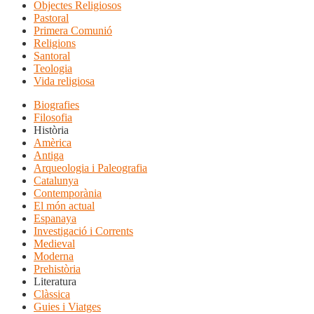
Objectes Religiosos
Pastoral
Primera Comunió
Religions
Santoral
Teologia
Vida religiosa
Biografies
Filosofia
Història
Amèrica
Antiga
Arqueologia i Paleografia
Catalunya
Contemporània
El món actual
Espanaya
Investigació i Corrents
Medieval
Moderna
Prehistòria
Literatura
Clàssica
Guies i Viatges