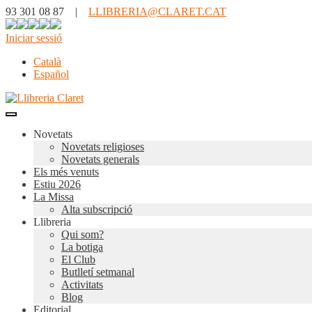
93 301 08 87 |
LLIBRERIA@CLARET.CAT
Iniciar sessió
Català
Español
Novetats
Novetats religioses
Novetats generals
Els més venuts
Estiu 2026
La Missa
Alta subscripció
Llibreria
Qui som?
La botiga
El Club
Butlletí setmanal
Activitats
Blog
Editorial