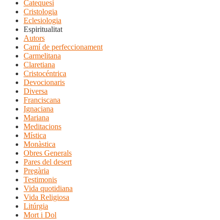
Catequesi
Cristologia
Eclesiologia
Espiritualitat
Autors
Camí de perfeccionament
Carmelitana
Claretiana
Cristocéntrica
Devocionaris
Diversa
Franciscana
Ignaciana
Mariana
Meditacions
Mística
Monàstica
Obres Generals
Pares del desert
Pregària
Testimonis
Vida quotidiana
Vida Religiosa
Litúrgia
Mort i Dol