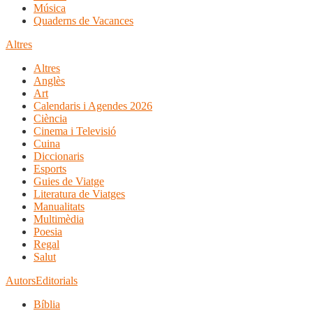
Música
Quaderns de Vacances
Altres
Altres
Anglès
Art
Calendaris i Agendes 2026
Ciència
Cinema i Televisió
Cuina
Diccionaris
Esports
Guies de Viatge
Literatura de Viatges
Manualitats
Multimèdia
Poesia
Regal
Salut
Autors
Editorials
Bíblia