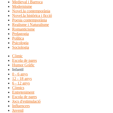
Medieval i Barroca
Modernisme
Novel.la contemporània
Novel.la històrica i ficció
Poesia contemporània
Realisme i Naturalisme
Romanticisme
Pedagogia
Política
Psicologia
Sociologia
Còmic
Escola de pares
Humor Gràfic
Infantil
0 - 6 anys
12 - 18 anys
6 - 12 anys
Còmics
Entreteniment
Escola de pares
Jocs d'estimulació
Influencers
Juvenil