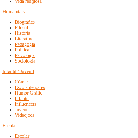
Vida religiosa
Humanitats
Biografies
Filosofia
Història
Literatura
Pedagogia
Política
Psicologia
Sociologia
Infantil / Juvenil
Còmic
Escola de pares
Humor Gràfic
Infantil
Influencers
Juvenil
Videojocs
Escolar
Escolar